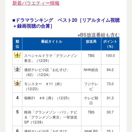
新着バラエティー情報
■ドラマランキング ベスト20［リアルタイム視聴
＋録画視聴の合算］
※BS放送番組も含む
順
番組タイトル
放送局
ポイント
位
(％)
1
スペシャルドラマ「グランメゾン
TBS
100.0
東京」（12/29）
2
連続テレビ小説「おむすび」
NHK総合
94.2
（62）（12/24）
3
モンスター ＃11［終］
フジテレ
73.0
（12/23）
ビ
4
相棒21 ＃6［再］（12/25）
テレビ朝
31.3
日
5
映画「グランメゾン・パリ」ナビ
TBS
30.7
＆「グランメゾン東京」一挙放送
SP（12/28）
6
連続テレビ小説「おむすび」
NHK BS
25.1