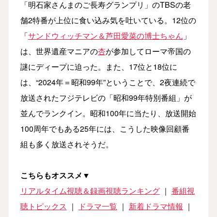
「明石家さんまのご長寿グランプリ」のTBSの老
舗2特番が上位に食い込み気を吐いている。12位の
「
サンドウィッチマン＆芦田愛菜の博士ちゃん
」
は、世界遺産マニアの
杏
が参加してローマ帝国の
謎にディープに迫った。また、17位と18位に
は、“2024年＝昭和99年”ということで、2夜連続で
放送されたフジテレビの「昭和99年特別番組」が
並んでランクイン。昭和100年に当たり、放送開始
100周年でもある25年には、こうした映像回顧番
組も多く放送されそうだ。
こちらもオススメ▼
リアルタイム視聴＆録画視聴ランキング
｜
番組視
聴トピックス
｜
ドラマ一覧
｜
新着ドラマ情報
｜