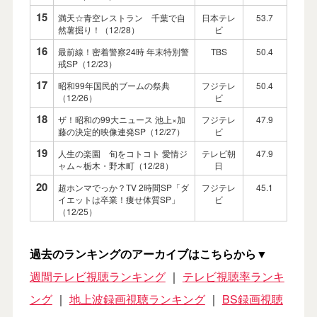
15
満天☆青空レストラン 千葉で自
日本テレ
53.7
然薯掘り！（12/28）
ビ
16
最前線！密着警察24時 年末特別警
TBS
50.4
戒SP（12/23）
17
昭和99年国民的ブームの祭典
フジテレ
50.4
（12/26）
ビ
18
ザ！昭和の99大ニュース 池上×加
フジテレ
47.9
藤の決定的映像連発SP（12/27）
ビ
19
人生の楽園 旬をコトコト 愛情ジ
テレビ朝
47.9
ャム～栃木・野木町（12/28）
日
20
超ホンマでっか？TV 2時間SP「ダ
フジテレ
45.1
イエットは卒業！痩せ体質SP」
ビ
（12/25）
過去のランキングのアーカイブはこちらから▼
週間テレビ視聴ランキング
｜
テレビ視聴率ランキ
ング
｜
地上波録画視聴ランキング
｜
BS録画視聴