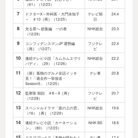
（61）（12/23）
7
ドクターX～外科医・大門未知子
テレビ朝
24.4
～ ＃10［再］（12/25）
日
8
光る君へ 総集編 一の巻
NHK総合
23.3
（12/29）
9
コンフィデンスマンJP 運勢編
フジテレ
22.4
［再］（12/27）
ビ
10
連続テレビ小説「カムカムエヴリ
NHK総合
22.2
バディ」（29）（12/26）
11
［新］孤独のグルメ全話イッキ
テレ東
20.8
見！「過去作一挙放送・
Season5」（12/25）
12
監察医 朝顔 ＃8～9［再］
フジテレ
20.7
（12/28）
ビ
13
スペシャルドラマ「坂の上の雲」
NHK総合
19.6
（16）［再］（12/29）
14
連続テレビ小説「カーネーショ
NHK BS
18.6
ン」（80）（12/23）
15
ドラマブレイク「本物が現れた！
テレ東
17.4