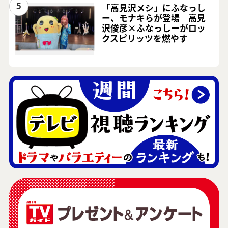
5
「高見沢メシ」にふなっし
ー、モナキらが登場 高見
沢俊彦×ふなっしーがロッ
クスピリッツを燃やす