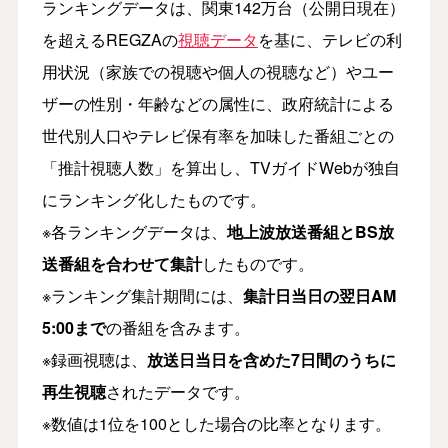
ランキングデータは、関東142万台（公開日現在）
を超えるREGZAの
視聴データ
を基に、テレビの利
用状況（家族での視聴や個人の視聴など）やユー
ザーの性別・年齢などの属性に、政府統計による
世代別人口やテレビ保有率を加味した番組ごとの
「推計視聴人数」を算出し、TVガイドWebが独自
にランキング化したものです。
※各ランキングデータは、
地上波放送番組とBS放
送番組を合わせて集計
したものです。
※ランキング集計期間には、
集計日当日の翌日AM
5:00まで
の番組を含みます。
※録画視聴は、
放送日当日を含めた7日間のうちに
再生視聴
されたデータです。
※数値は1位を100とした場合の比率となります。