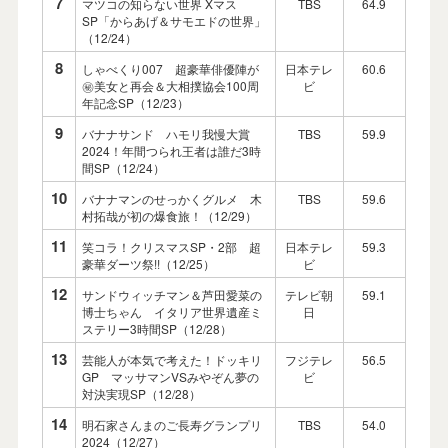
7
マツコの知らない世界 Xマス
TBS
64.9
SP「からあげ＆サモエドの世界」
（12/24）
8
しゃべくり007 超豪華俳優陣が
日本テレ
60.6
㊙美女と再会＆大相撲協会100周
ビ
年記念SP（12/23）
9
バナナサンド ハモリ我慢大賞
TBS
59.9
2024！年間つられ王者は誰だ3時
間SP（12/24）
10
バナナマンのせっかくグルメ 木
TBS
59.6
村拓哉が初の爆食旅！（12/29）
11
笑コラ！クリスマスSP・2部 超
日本テレ
59.3
豪華ダーツ祭!!（12/25）
ビ
12
サンドウィッチマン＆芦田愛菜の
テレビ朝
59.1
博士ちゃん イタリア世界遺産ミ
日
ステリー3時間SP（12/28）
13
芸能人が本気で考えた！ドッキリ
フジテレ
56.5
GP マッサマンVSみやぞん夢の
ビ
対決実現SP（12/28）
14
明石家さんまのご長寿グランプリ
TBS
54.0
2024（12/27）