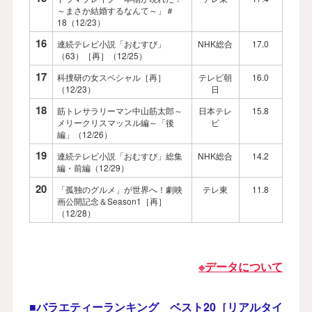
～まさか結婚するなんて～」＃
18（12/23）
16
連続テレビ小説「おむすび」
NHK総合
17.0
（63）［再］（12/25）
17
科捜研の女スペシャル［再］
テレビ朝
16.0
（12/23）
日
18
筋トレサラリーマン中山筋太郎～
日本テレ
15.8
メリークリスマッスル編～「後
ビ
編」（12/26）
19
連続テレビ小説「おむすび」総集
NHK総合
14.2
編・前編（12/29）
20
「孤独のグルメ」が世界へ！劇映
テレ東
11.8
画公開記念＆Season1［再］
（12/28）
※データについて
■バラエティーランキング ベスト20［リアルタイ