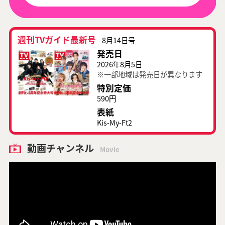
週刊TVガイド最新号
8月14日号
発売日
2026年8月5日
※一部地域は発売日が異なります
特別定価
590円
表紙
Kis-My-Ft2
動画チャンネル
Movie