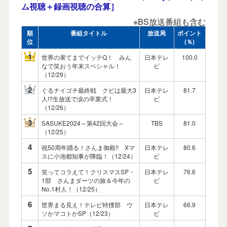
ム視聴＋録画視聴の合算］
※BS放送番組も含む
順
番組タイトル
放送局
ポイント
位
(％)
1
世界の果てまでイッテQ！ みん
日本テレ
100.0
なで笑おう年末スペシャル！
ビ
（12/29）
2
ぐるナイゴチ最終戦 クビは最大3
日本テレ
81.7
人!?生放送で涙の卒業式！
ビ
（12/26）
3
SASUKE2024～第42回大会～
TBS
81.0
（12/25）
4
祝50周年踊る！さんま御殿!! Xマ
日本テレ
80.6
スに小池都知事が降臨！（12/24）
ビ
5
笑ってコラえて！クリスマスSP・
日本テレ
76.6
1部 さんまダーツの旅＆今年の
ビ
No.1村人！（12/25）
6
世界まる見え！テレビ特捜部 ウ
日本テレ
66.9
ソかマコトかSP（12/23）
ビ