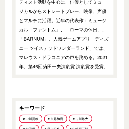
ティスト活動を中心に、俳優としてミュー
ジカルからストレートプレー、映像、声優
とマルチに活躍。近年の代表作：ミュージ
カル「ファントム」、「ローマの休日」、
「BARNUM」、人気ゲームアプリ「ディズ
ニー ツイステッドワンダーランド」では、
マレウス・ドラコニアの声を務める。2021
年、第46回菊田一夫演劇賞 演劇賞を受賞。
キーワード
# 中川晃教
# 加藤和樹
# 古川雄大
# 城田優
# 尾上松也
# 山崎育三郎