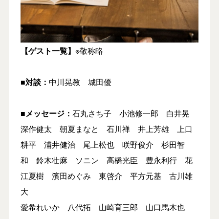
【ゲスト一覧】
※敬称略
■対談：
中川晃教 城田優
■メッセージ：
石丸さち子 小池修一郎 白井晃
深作健太 朝夏まなと 石川禅 井上芳雄 上口
耕平 浦井健治 尾上松也 咲野俊介 杉田智
和 鈴木壮麻 ソニン 高橋光臣 豊永利行 花
江夏樹 濱田めぐみ 東啓介 平方元基 古川雄
大
愛希れいか 八代拓 山崎育三郎 山口馬木也