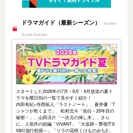
ドラマガイド（最新シーズン）
Drama
Guide Season
【2026年夏】TVドラマガイド
スタートした2026年の7月・8月・9月放送の夏ド
ラマを曜日別の一覧で見やすく紹介！
内田有紀×寺西拓人「ラストノート」、蒼井優「T
シャツが乾くまで」、松村北斗「告白－25年目の
秘密－」、山田涼介「一次元の挿し木」、さら
に、人気作の続編「VIVANT」「大追跡～警視庁S
SBC強行犯係～」「リラの花咲くけものみち2」