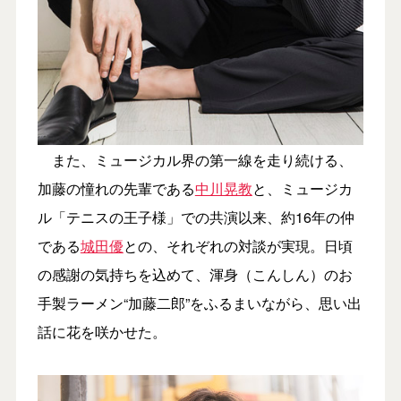
また、ミュージカル界の第一線を走り続ける、
加藤の憧れの先輩である
中川晃教
と、ミュージカ
ル「テニスの王子様」での共演以来、約16年の仲
である
城田優
との、それぞれの対談が実現。日頃
の感謝の気持ちを込めて、渾身（こんしん）のお
手製ラーメン“加藤二郎”をふるまいながら、思い出
話に花を咲かせた。