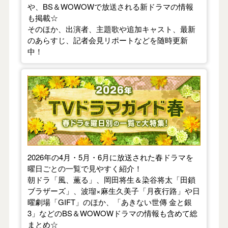
や、BS＆WOWOWで放送される新ドラマの情報
も掲載☆
そのほか、出演者、主題歌や追加キャスト、最新
のあらすじ、記者会見リポートなどを随時更新
中！
【2026年春】TVドラマガイド
2026年の4月・5月・6月に放送された春ドラマを
曜日ごとの一覧で見やすく紹介！
朝ドラ「風、薫る」、岡田将生＆染谷将太「田鎖
ブラザーズ」、波瑠×麻生久美子「月夜行路」や日
曜劇場「GIFT」のほか、「あきない世傳 金と銀
3」などのBS＆WOWOWドラマの情報も含めて総
まとめ☆