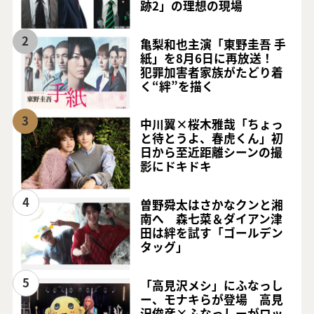
跡2」の理想の現場
2
亀梨和也主演「東野圭吾 手
紙」を8月6日に再放送！
犯罪加害者家族がたどり着
く“絆”を描く
3
中川翼×桜木雅哉「ちょっ
と待とうよ、春虎くん」初
日から至近距離シーンの撮
影にドキドキ
4
曽野舜太はさかなクンと湘
南へ 森七菜＆ダイアン津
田は絆を試す「ゴールデン
タッグ」
5
「高見沢メシ」にふなっし
ー、モナキらが登場 高見
沢俊彦×ふなっしーがロッ