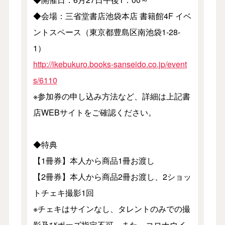
◆会場：三省堂書店池袋本店 書籍館4F イベ
ントスペース（東京都豊島区南池袋1-28-
1）
http://ikebukuro.books-sanseido.co.jp/event
s/6110
※参加券の申し込み方法など、詳細は上記書
店WEBサイトをご確認ください。
◆特典
【1冊券】本人から商品1冊お渡し
【2冊券】本人から商品2冊お渡し、2ショッ
トチェキ撮影1回
※チェキはサインなし、タレントのみでの撮
影及びポーズ指定不可。また、コロナウイ