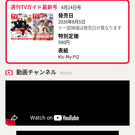
週刊TVガイド最新号
8月14日号
発売日
2026年8月5日
※一部地域は発売日が異なります
特別定価
590円
表紙
Kis-My-Ft2
動画チャンネル
Movie