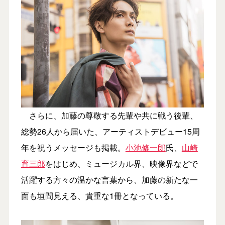
さらに、加藤の尊敬する先輩や共に戦う後輩、
総勢26人から届いた、アーティストデビュー15周
年を祝うメッセージも掲載。
小池修一郎
氏、
山崎
育三郎
をはじめ、ミュージカル界、映像界などで
活躍する方々の温かな言葉から、加藤の新たな一
面も垣間見える、貴重な1冊となっている。