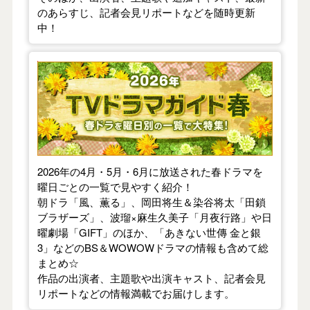
のあらすじ、記者会見リポートなどを随時更新
中！
【2026年春】TVドラマガイド
2026年の4月・5月・6月に放送された春ドラマを
曜日ごとの一覧で見やすく紹介！
朝ドラ「風、薫る」、岡田将生＆染谷将太「田鎖
ブラザーズ」、波瑠×麻生久美子「月夜行路」や日
曜劇場「GIFT」のほか、「あきない世傳 金と銀
3」などのBS＆WOWOWドラマの情報も含めて総
まとめ☆
作品の出演者、主題歌や出演キャスト、記者会見
リポートなどの情報満載でお届けします。