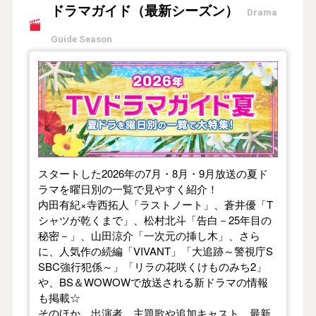
ドラマガイド（最新シーズン）
Drama
Guide Season
【2026年夏】TVドラマガイド
スタートした2026年の7月・8月・9月放送の夏ド
ラマを曜日別の一覧で見やすく紹介！
内田有紀×寺西拓人「ラストノート」、蒼井優「T
シャツが乾くまで」、松村北斗「告白－25年目の
秘密－」、山田涼介「一次元の挿し木」、さら
に、人気作の続編「VIVANT」「大追跡～警視庁S
SBC強行犯係～」「リラの花咲くけものみち2」
や、BS＆WOWOWで放送される新ドラマの情報
も掲載☆
そのほか、出演者、主題歌や追加キャスト、最新