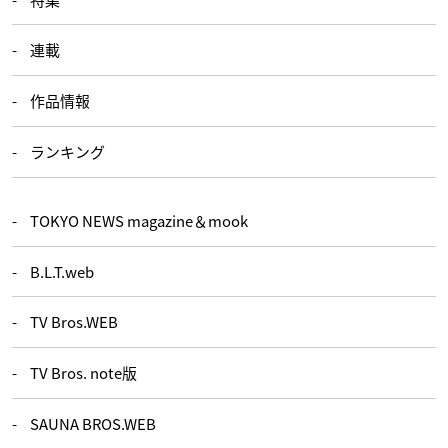
連載
作品情報
ランキング
TOKYO NEWS magazine＆mook
B.L.T.web
TV Bros.WEB
TV Bros. note版
SAUNA BROS.WEB