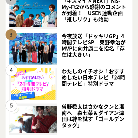
「キスマイ×NEXT」Kis-
My-Ft2から感謝のコメント
が到着！ USEN連動企画
「推しリク」も始動
3
今夜放送「ドッキリGP」4
時間テレビSP 東野幸治が
MVPに向井康二を指名「存
在は大きい」
4
わたしのイチオシ！おすす
めしたい日本テレビ「24時
間テレビ」特別ドラマ
5
曽野舜太はさかなクンと湘
南へ 森七菜＆ダイアン津
田は絆を試す「ゴールデン
タッグ」