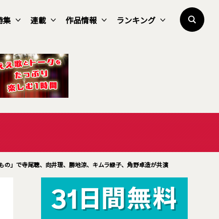
特集
連載
作品情報
ランキング
もの」で寺尾聰、向井理、勝地涼、キムラ緑子、角野卓造が共演