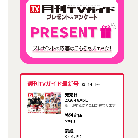
週刊TVガイド最新号
8月14日号
発売日
2026年8月5日
※一部地域は発売日が異なります
特別定価
590円
表紙
Kis-My-Ft2