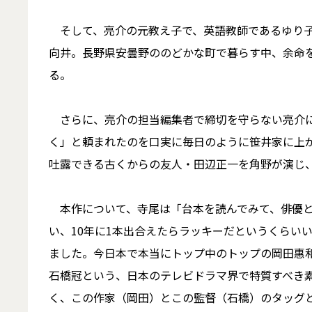
そして、亮介の元教え子で、英語教師であるゆり子
向井。長野県安曇野ののどかな町で暮らす中、余命
る。
さらに、亮介の担当編集者で締切を守らない亮介に
く」と頼まれたのを口実に毎日のように笹井家に上
吐露できる古くからの友人・田辺正一を角野が演じ
本作について、寺尾は「台本を読んでみて、俳優と
い、10年に1本出合えたらラッキーだというくらい
ました。今日本で本当にトップ中のトップの岡田惠
石橋冠という、日本のテレビドラマ界で特質すべき
く、この作家（岡田）とこの監督（石橋）のタッグ