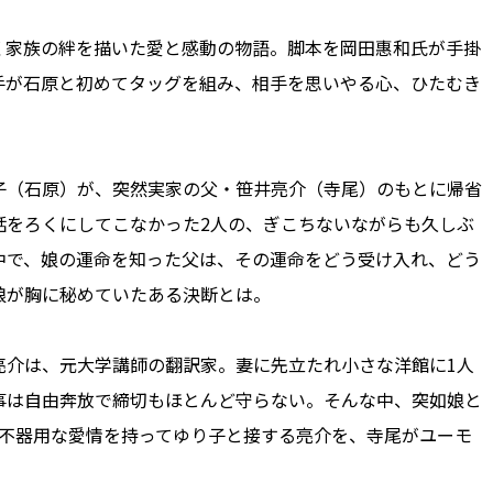
家族の絆を描いた愛と感動の物語。脚本を岡田惠和氏が手掛
手が石原と初めてタッグを組み、相手を思いやる心、ひたむき
（石原）が、突然実家の父・笹井亮介（寺尾）のもとに帰省
話をろくにしてこなかった2人の、ぎこちないながらも久しぶ
中で、娘の運命を知った父は、その運命をどう受け入れ、どう
が胸に秘めていたある決断とは――。
介は、元大学講師の翻訳家。妻に先立たれ小さな洋館に1人
事は自由奔放で締切もほとんど守らない。そんな中、突如娘と
も不器用な愛情を持ってゆり子と接する亮介を、寺尾がユーモ