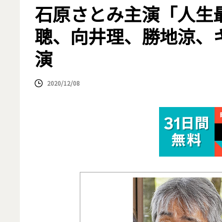
石原さとみ主演「人生
聰、向井理、勝地涼、
演
2020/12/08