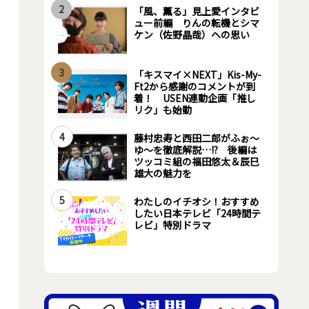
2
「風、薫る」見上愛インタビ
ュー前編 りんの転機とシマ
ケン（佐野晶哉）への思い
3
「キスマイ×NEXT」Kis-My-
Ft2から感謝のコメントが到
着！ USEN連動企画「推し
リク」も始動
4
藤村忠寿と西田二郎がふぉ～
ゆ～を徹底解説…!? 後編は
ツッコミ組の福田悠太＆辰巳
雄大の魅力を
5
わたしのイチオシ！おすすめ
したい日本テレビ「24時間テ
レビ」特別ドラマ