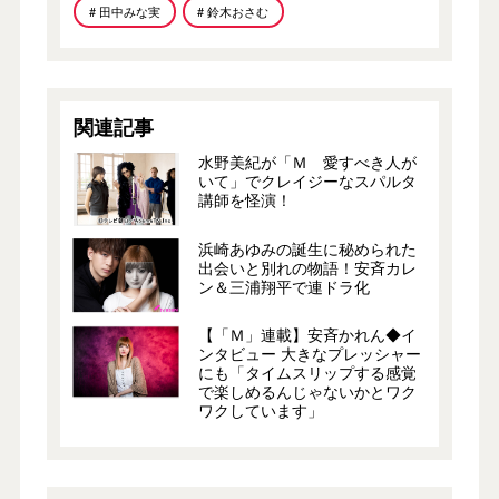
# 田中みな実
# 鈴木おさむ
関連記事
水野美紀が「Ｍ 愛すべき人が
いて」でクレイジーなスパルタ
講師を怪演！
浜崎あゆみの誕生に秘められた
出会いと別れの物語！安斉カレ
ン＆三浦翔平で連ドラ化
【「Ｍ」連載】安斉かれん◆イ
ンタビュー 大きなプレッシャー
にも「タイムスリップする感覚
で楽しめるんじゃないかとワク
ワクしています」