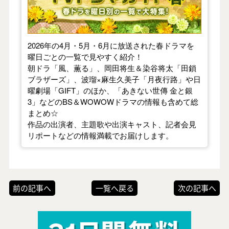
2026年の4月・5月・6月に放送された春ドラマを
曜日ごとの一覧で見やすく紹介！
朝ドラ「風、薫る」、岡田将生＆染谷将太「田鎖
ブラザーズ」、波瑠×麻生久美子「月夜行路」や日
曜劇場「GIFT」のほか、「あきない世傳 金と銀
3」などのBS＆WOWOWドラマの情報も含めて総
まとめ☆
作品の出演者、主題歌や出演キャスト、記者会見
リポートなどの情報満載でお届けします。
前の記事へ
一覧へ戻る
次の記事へ