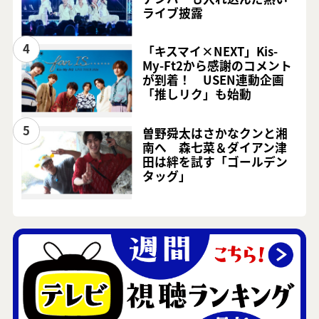
ライブ披露
4
「キスマイ×NEXT」Kis-
My-Ft2から感謝のコメント
が到着！ USEN連動企画
「推しリク」も始動
5
曽野舜太はさかなクンと湘
南へ 森七菜＆ダイアン津
田は絆を試す「ゴールデン
タッグ」