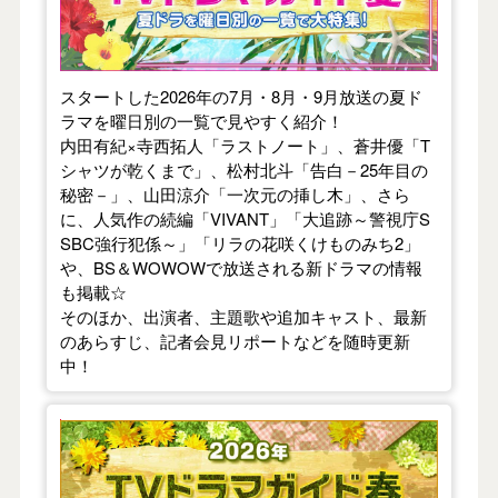
スタートした2026年の7月・8月・9月放送の夏ド
ラマを曜日別の一覧で見やすく紹介！
内田有紀×寺西拓人「ラストノート」、蒼井優「T
シャツが乾くまで」、松村北斗「告白－25年目の
秘密－」、山田涼介「一次元の挿し木」、さら
に、人気作の続編「VIVANT」「大追跡～警視庁S
SBC強行犯係～」「リラの花咲くけものみち2」
や、BS＆WOWOWで放送される新ドラマの情報
も掲載☆
そのほか、出演者、主題歌や追加キャスト、最新
のあらすじ、記者会見リポートなどを随時更新
中！
【2026年春】TVドラマガイド