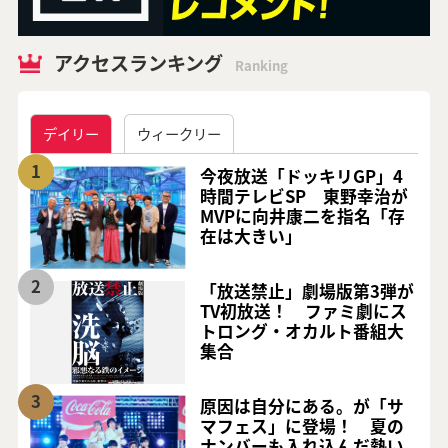
アクセスランキング
Ranking
デイリー
ウィークリー
1
今夜放送「ドッキリGP」4
時間テレビSP 東野幸治が
MVPに向井康二を指名「存
在は大きい」
2
「放送禁止」劇場版第3弾が
TV初放送！ ファミ劇にス
トロング・オカルト番組大
集合
3
原因は自分にある。が「サ
マフェス」に登場！ 夏の
ナンバーも入れ込んだ熱い