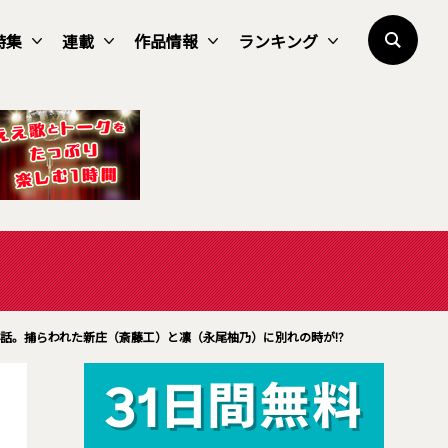
特集
連載
作品情報
ランキング
4話。捕らわれた新庄（斎藤工）と凛（永尾柚乃）に別れの時が!?