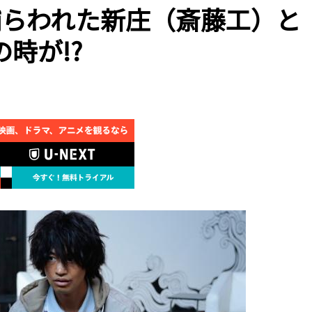
捕らわれた新庄（斎藤工）と
時が!?