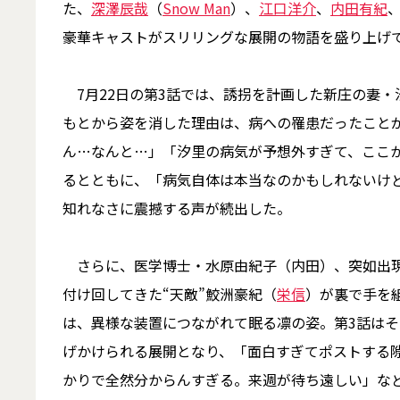
た、
深澤辰哉
（
Snow Man
）、
江口洋介
、
内田有紀
豪華キャストがスリリングな展開の物語を盛り上げ
7月22日の第3話では、誘拐を計画した新庄の妻・
もとから姿を消した理由は、病への罹患だったことが
ん…なんと…」「汐里の病気が予想外すぎて、ここ
るとともに、「病気自体は本当なのかもしれないけ
知れなさに震撼する声が続出した。
さらに、医学博士・水原由紀子（内田）、突如出現
付け回してきた“天敵”鮫洲豪紀（
栄信
）が裏で手を
は、異様な装置につながれて眠る凛の姿。第3話は
げかけられる展開となり、「面白すぎてポストする隙
かりで全然分からんすぎる。来週が待ち遠しい」など