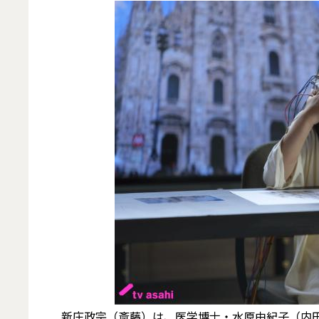
新庄政宗（斎藤）は、医学博士・水原由紀子（内田