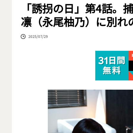
「誘拐の日」第4話。
凛（永尾柚乃）に別れの
2025/07/29