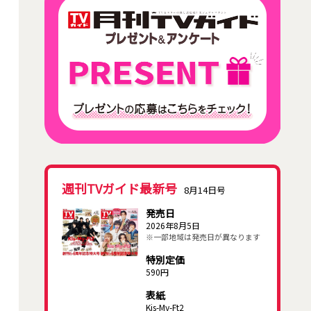
週刊TVガイド最新号
8月14日号
発売日
2026年8月5日
※一部地域は発売日が異なります
特別定価
590円
表紙
Kis-My-Ft2