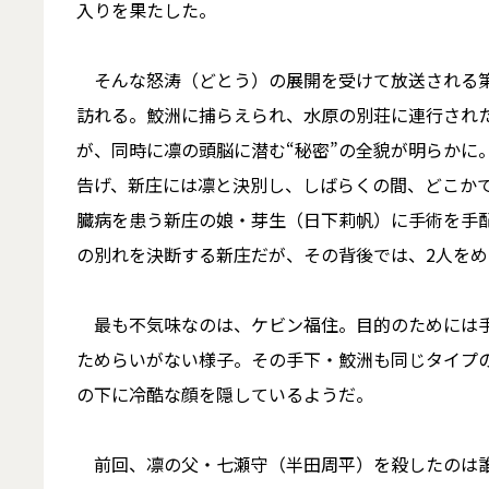
入りを果たした。
そんな怒涛（どとう）の展開を受けて放送される第
訪れる。鮫洲に捕らえられ、水原の別荘に連行され
が、同時に凛の頭脳に潜む“秘密”の全貌が明らかに
告げ、新庄には凛と決別し、しばらくの間、どこか
臓病を患う新庄の娘・芽生（日下莉帆）に手術を手
の別れを決断する新庄だが、その背後では、2人を
最も不気味なのは、ケビン福住。目的のためには手
ためらいがない様子。その手下・鮫洲も同じタイプ
の下に冷酷な顔を隠しているようだ。
前回、凛の父・七瀬守（半田周平）を殺したのは誰