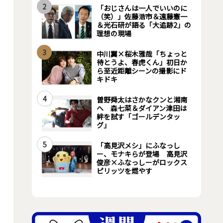
2
「おじさんは一人でいいのに
（笑）」佐藤浩市＆遠藤憲一
＆光石研が語る「大追跡2」の
理想の現場
3
中川翼×桜木雅哉「ちょっと
待とうよ、春虎くん」初日か
ら至近距離シーンの撮影にド
キドキ
4
曽野舜太はさかなクンと湘南
へ 森七菜＆ダイアン津田は
絆を試す「ゴールデンタッ
グ」
5
「高見沢メシ」にふなっし
ー、モナキらが登場 高見沢
俊彦×ふなっしーがロックス
ピリッツを燃やす