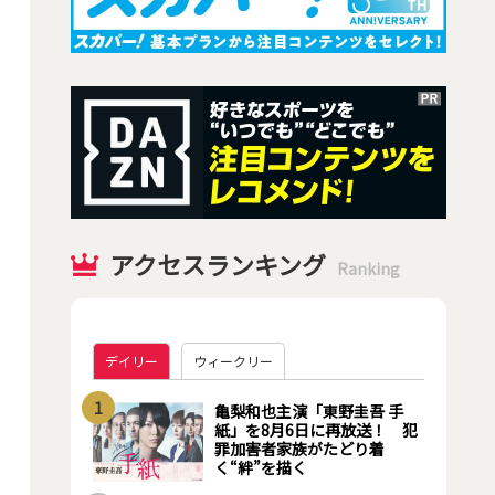
アクセスランキング
Ranking
デイリー
ウィークリー
1
亀梨和也主演「東野圭吾 手
紙」を8月6日に再放送！ 犯
罪加害者家族がたどり着
く“絆”を描く