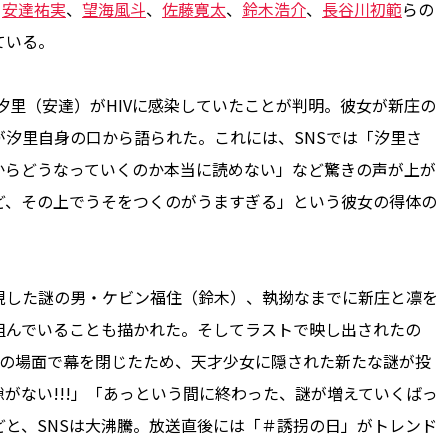
、
安達祐実
、
望海風斗
、
佐藤寛太
、
鈴木
浩
介
、
長谷川初範
らの
ている。
汐里（安達）がHIVに感染していたことが判明。彼女が新庄の
汐里自身の口から語られた。これには、SNSでは「汐里さ
からどうなっていくのか本当に読めない」など驚きの声が上が
ど、その上でうそをつくのがうますぎる」という彼女の得体の
した謎の男・ケビン福住（鈴木）、執拗なまでに新庄と凛を
組んでいることも描かれた。そしてラストで映し出されたの
その場面で幕を閉じたため、天才少女に隠された新たな謎が投
がない!!!」「あっという間に終わった、謎が増えていくばっ
と、SNSは大沸騰。放送直後には「＃誘拐の日」がトレンド