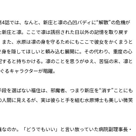
4話では、なんと、新庄と凛の凸凹バディに“解散”の危機が
た新庄と凛。ここで凛は誘拐された日以外の記憶を取り戻す
。また、水原は凛の身を守るためにもここで彼女をかくまうと
で身を隠してほしいと頼み込む展開に。その代わり、重度の心
配すると持ちかける。凛のことを思うがゆえ、苦悩の末、凛と
めぐるキャラクターが暗躍。
段を選ばない福住は、邪魔者、つまり新庄を“消す”ことにも
の人間に見えるが、実は彼らと手を組む水原博士も美しい微笑
なのか。「どうでもいい」と言い放っていた病院副理事長・