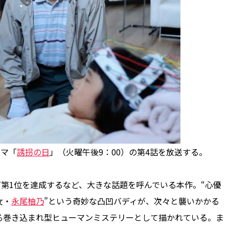
ラマ「
誘拐の日
」（火曜午後9：00）の第4話を放送する。
グ第1位を達成するなど、大きな話題を呼んでいる本作。“心優
女・
永尾柚乃
”という奇妙な凸凹バディが、次々と襲いかかる
る巻き込まれ型ヒューマンミステリーとして描かれている。ま