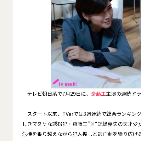
テレビ朝日系で7月29日に、
斎藤工
主演の連続ド
スタート以来、TVerでは3週連続で総合ランキン
しきマヌケな誘拐犯・斎藤工”×“記憶喪失の天才少
危機を乗り越えながら犯人捜しと逃亡劇を繰り広げ