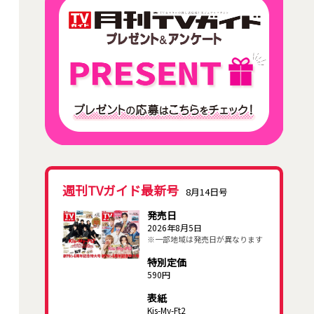
週刊TVガイド最新号
8月14日号
発売日
2026年8月5日
※一部地域は発売日が異なります
特別定価
590円
表紙
Kis-My-Ft2