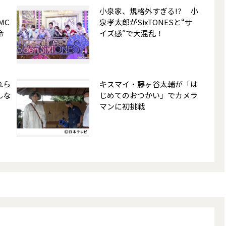
小泉家、規格外すぎる!? 小
MC
泉孝太郎がSixTONESと“サ
令
イズ感”で大混乱！
れら
キスマイ・藤ヶ谷太輔が「は
んな
じめてのおつかい」でカメラ
マンに初挑戦