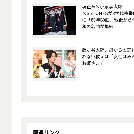
堺正章×小泉孝太郎
×SixTONESが3世代特番
に「80年80曲」戦後から
和の名曲が集結
藤ヶ谷太輔、母からの忘
れない教えは「女性はみ
お姫さま」
関連リンク