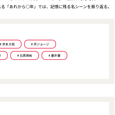
れる「あれから○年」では、記憶に残る名シーンを振り返る。
# 京本大我
# 所ジョージ
淳
# 石原良純
# 蒼井優