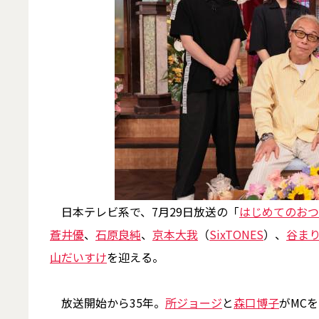
日本テレビ系で、7月29日放送の「
はじめてのおつ
蒼井優
、
石原良純
、
京本大我
（
SixTONES
）、
谷ま
山だいすけ
を迎える。
放送開始から35年。
所ジョージ
と
森口博子
がMC