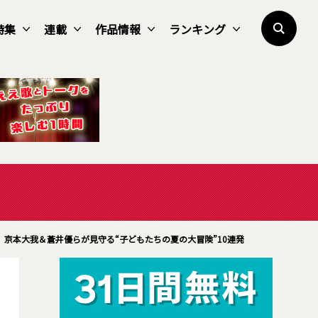
特集
連載
作品情報
ランキング
京本大我＆蒼井優らが見守る“子どもたちの夏の大冒険”10連発