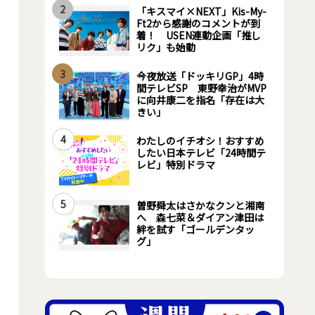
2
「キスマイ×NEXT」Kis-My-
Ft2から感謝のコメントが到
着！ USEN連動企画「推し
リク」も始動
3
今夜放送「ドッキリGP」4時
間テレビSP 東野幸治がMVP
に向井康二を指名「存在は大
きい」
4
わたしのイチオシ！おすすめ
したい日本テレビ「24時間テ
レビ」特別ドラマ
5
曽野舜太はさかなクンと湘南
へ 森七菜＆ダイアン津田は
絆を試す「ゴールデンタッ
グ」