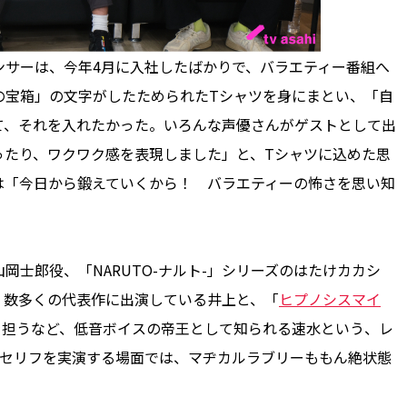
サーは、今年4月に入社したばかりで、バラエティー番組へ
の宝箱」の文字がしたためられたTシャツを身にまとい、「自
て、それを入れたかった。いろんな声優さんがゲストとして出
ったり、ワクワク感を表現しました」と、Tシャツに込めた思
は「今日から鍛えていくから！ バラエティーの怖さを思い知
士郎役、「NARUTO-ナルト-」シリーズのはたけカカシ
、数多くの代表作に出演している井上と、「
ヒプノシスマイ
を担うなど、低音ボイスの帝王として知られる速水という、レ
のセリフを実演する場面では、マヂカルラブリーももん絶状態