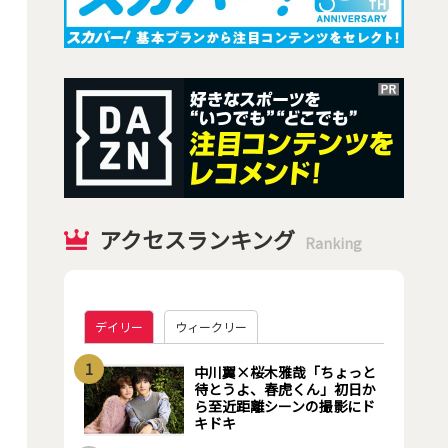
アクセスランキング
Ranking
デイリー
ウィークリー
1
中川翼×桜木雅哉「ちょっと
待とうよ、春虎くん」初日か
ら至近距離シーンの撮影にド
キドキ