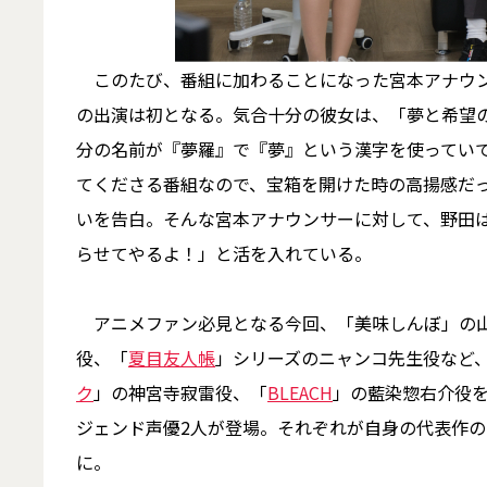
このたび、番組に加わることになった宮本アナウン
の出演は初となる。気合十分の彼女は、「夢と希望
分の名前が『夢羅』で『夢』という漢字を使ってい
てくださる番組なので、宝箱を開けた時の高揚感だ
いを告白。そんな宮本アナウンサーに対して、野田
らせてやるよ！」と活を入れている。
アニメファン必見となる今回、「美味しんぼ」の山岡
役、「
夏目友人帳
」シリーズのニャンコ先生役など
ク
」の神宮寺寂雷役、「
BLEACH
」の藍染惣右介役
ジェンド声優2人が登場。それぞれが自身の代表作
に。