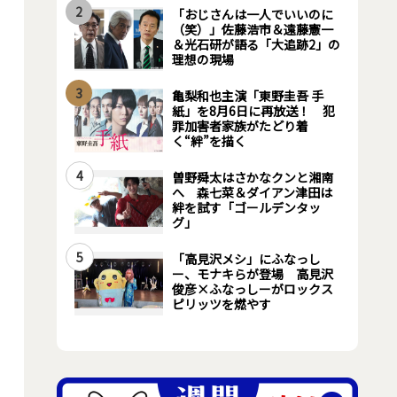
2
「おじさんは一人でいいのに
（笑）」佐藤浩市＆遠藤憲一
＆光石研が語る「大追跡2」の
理想の現場
3
亀梨和也主演「東野圭吾 手
紙」を8月6日に再放送！ 犯
罪加害者家族がたどり着
く“絆”を描く
4
曽野舜太はさかなクンと湘南
へ 森七菜＆ダイアン津田は
絆を試す「ゴールデンタッ
グ」
5
「高見沢メシ」にふなっし
ー、モナキらが登場 高見沢
俊彦×ふなっしーがロックス
ピリッツを燃やす