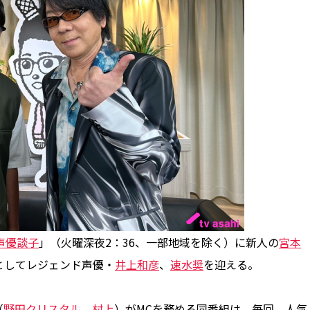
声優談子
」（火曜深夜2：36、一部地域を除く）に新人の
宮本
としてレジェンド声優・
井上和彦
、
速水奨
を迎える。
（
野田クリスタル
、
村上
）がMCを務める同番組は、毎回、人気