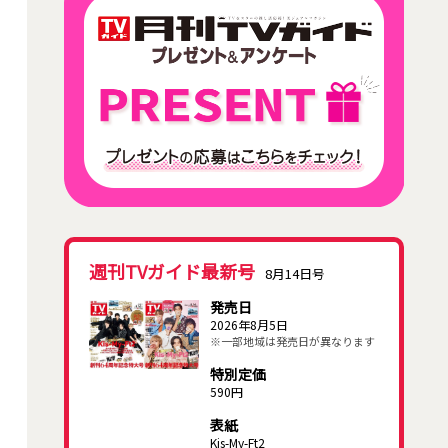
週刊TVガイド最新号
8月14日号
発売日
2026年8月5日
※一部地域は発売日が異なります
特別定価
590円
表紙
Kis-My-Ft2