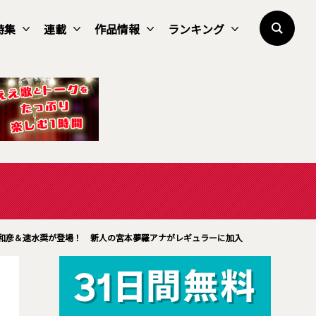
特集
連載
作品情報
ランキング
和彦＆速水奨が登場！ 新人の宮本夢羅アナがレギュラーに加入