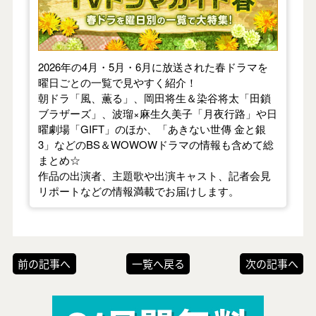
2026年の4月・5月・6月に放送された春ドラマを
曜日ごとの一覧で見やすく紹介！
朝ドラ「風、薫る」、岡田将生＆染谷将太「田鎖
ブラザーズ」、波瑠×麻生久美子「月夜行路」や日
曜劇場「GIFT」のほか、「あきない世傳 金と銀
3」などのBS＆WOWOWドラマの情報も含めて総
まとめ☆
作品の出演者、主題歌や出演キャスト、記者会見
リポートなどの情報満載でお届けします。
前の記事へ
一覧へ戻る
次の記事へ