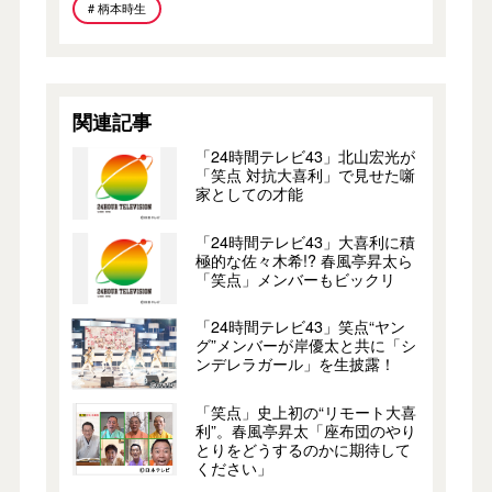
# 柄本時生
関連記事
「24時間テレビ43」北山宏光が
「笑点 対抗大喜利」で見せた噺
家としての才能
「24時間テレビ43」大喜利に積
極的な佐々木希!? 春風亭昇太ら
「笑点」メンバーもビックリ
「24時間テレビ43」笑点“ヤン
グ”メンバーが岸優太と共に「シ
ンデレラガール」を生披露！
「笑点」史上初の“リモート大喜
利”。春風亭昇太「座布団のやり
とりをどうするのかに期待して
ください」