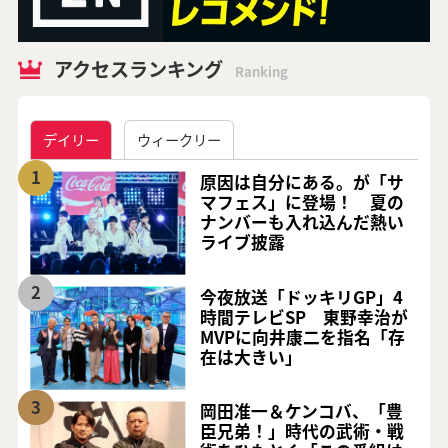
アクセスランキング
Ranking
デイリー
ウィークリー
1
原因は自分にある。が「サ
マフェス」に登場！ 夏の
ナンバーも入れ込んだ熱い
ライブ披露
2
今夜放送「ドッキリGP」4
時間テレビSP 東野幸治が
MVPに向井康二を指名「存
在は大きい」
3
岡田准一＆ケンコバ、「豊
臣兄弟！」時代の武術・戦