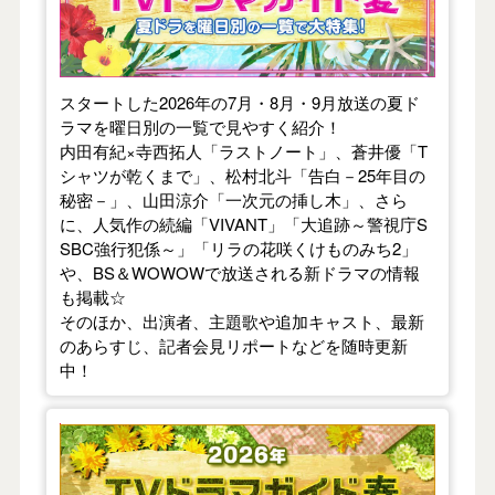
スタートした2026年の7月・8月・9月放送の夏ド
ラマを曜日別の一覧で見やすく紹介！
内田有紀×寺西拓人「ラストノート」、蒼井優「T
シャツが乾くまで」、松村北斗「告白－25年目の
秘密－」、山田涼介「一次元の挿し木」、さら
に、人気作の続編「VIVANT」「大追跡～警視庁S
SBC強行犯係～」「リラの花咲くけものみち2」
や、BS＆WOWOWで放送される新ドラマの情報
も掲載☆
そのほか、出演者、主題歌や追加キャスト、最新
のあらすじ、記者会見リポートなどを随時更新
中！
【2026年春】TVドラマガイド