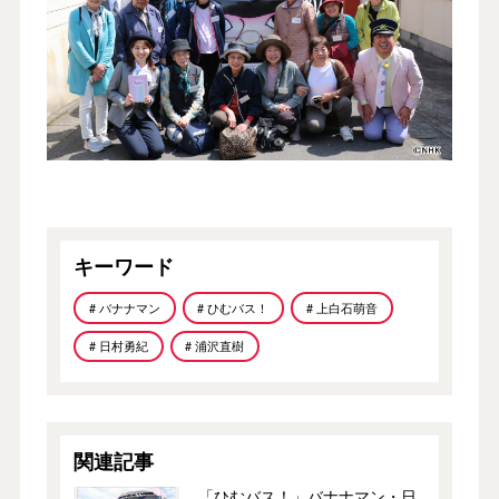
キーワード
# バナナマン
# ひむバス！
# 上白石萌音
# 日村勇紀
# 浦沢直樹
関連記事
「ひむバス！」バナナマン・日