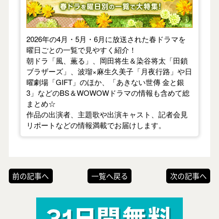
2026年の4月・5月・6月に放送された春ドラマを
曜日ごとの一覧で見やすく紹介！
朝ドラ「風、薫る」、岡田将生＆染谷将太「田鎖
ブラザーズ」、波瑠×麻生久美子「月夜行路」や日
曜劇場「GIFT」のほか、「あきない世傳 金と銀
3」などのBS＆WOWOWドラマの情報も含めて総
まとめ☆
作品の出演者、主題歌や出演キャスト、記者会見
リポートなどの情報満載でお届けします。
前の記事へ
一覧へ戻る
次の記事へ