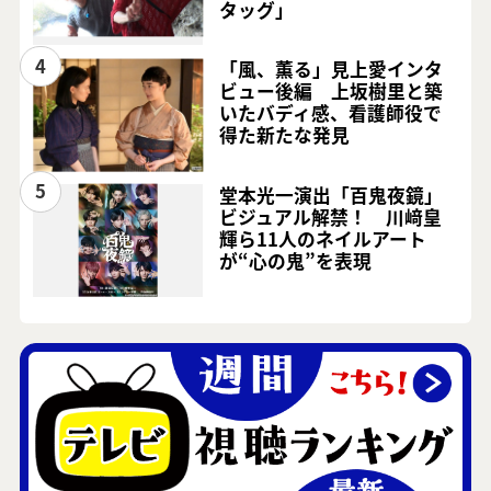
タッグ」
4
「風、薫る」見上愛インタ
ビュー後編 上坂樹里と築
いたバディ感、看護師役で
得た新たな発見
5
堂本光一演出「百鬼夜鏡」
ビジュアル解禁！ 川﨑皇
輝ら11人のネイルアート
が“心の鬼”を表現