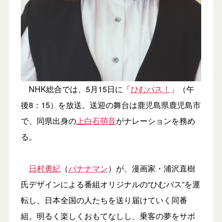
NHK総合では、5月15日に「
ひむバス！
」（午
後8：15）を放送。送迎の舞台は鹿児島県鹿児島市
で、同県出身の
上白石萌音
がナレーションを務め
る。
日村勇紀
（
バナナマン
）が、漫画家・浦沢直樹
氏デザインによる番組オリジナルの“ひむバス”を運
転し、日本全国の人たちを送り届けていく同番
組。明るく楽しくおもてなしし、乗客の夢をサポ