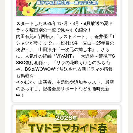
スタートした2026年の7月・8月・9月放送の夏ド
ラマを曜日別の一覧で見やすく紹介！
内田有紀×寺西拓人「ラストノート」、蒼井優「T
シャツが乾くまで」、松村北斗「告白－25年目の
秘密－」、山田涼介「一次元の挿し木」、さら
に、人気作の続編「VIVANT」「大追跡～警視庁S
SBC強行犯係～」「リラの花咲くけものみち2」
や、BS＆WOWOWで放送される新ドラマの情報
も掲載☆
そのほか、出演者、主題歌や追加キャスト、最新
のあらすじ、記者会見リポートなどを随時更新
中！
【2026年春】TVドラマガイド