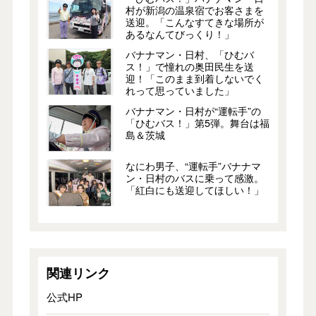
村が新潟の温泉宿でお客さまを
送迎。「こんなすてきな場所が
あるなんてびっくり！」
バナナマン・日村、「ひむバ
ス！」で憧れの奥田民生を送
迎！「このまま到着しないでく
れって思っていました」
バナナマン・日村が“運転手”の
「ひむバス！」第5弾。舞台は福
島＆茨城
なにわ男子、“運転手”バナナマ
ン・日村のバスに乗って感激。
「紅白にも送迎してほしい！」
関連リンク
公式HP