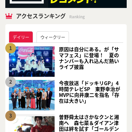
アクセスランキング
Ranking
デイリー
ウィークリー
1
原因は自分にある。が「サ
マフェス」に登場！ 夏の
ナンバーも入れ込んだ熱い
ライブ披露
2
今夜放送「ドッキリGP」4
時間テレビSP 東野幸治が
MVPに向井康二を指名「存
在は大きい」
3
曽野舜太はさかなクンと湘
南へ 森七菜＆ダイアン津
田は絆を試す「ゴールデン