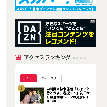
アクセスランキング
Ranking
デイリー
ウィークリー
1
中川翼×桜木雅哉「ちょっと
待とうよ、春虎くん」初日か
ら至近距離シーンの撮影にド
キドキ