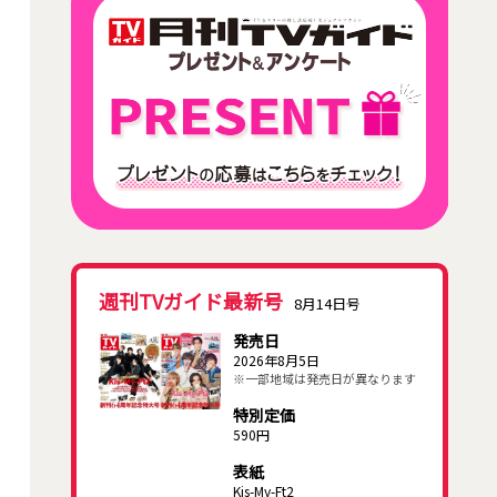
週刊TVガイド最新号
8月14日号
発売日
2026年8月5日
※一部地域は発売日が異なります
特別定価
590円
表紙
Kis-My-Ft2