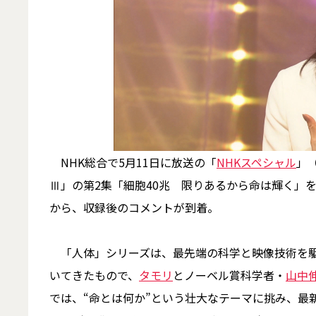
NHK総合で5月11日に放送の「
NHKスペシャル
」
Ⅲ」の第2集「細胞40兆 限りあるから命は輝く」
から、収録後のコメントが到着。
「人体」シリーズは、最先端の科学と映像技術を駆
いてきたもので、
タモリ
とノーベル賞科学者・
山中
では、“命とは何か”という壮大なテーマに挑み、最