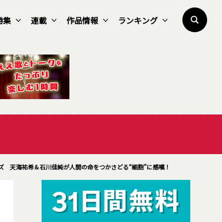
特集
連載
作品情報
ランキング
ーズ 天海祐希＆石川佳純が人間の命をつかさどる“細胞”に感嘆！