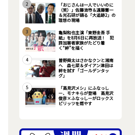
2
「おじさんは一人でいいのに
（笑）」佐藤浩市＆遠藤憲一
＆光石研が語る「大追跡2」の
理想の現場
3
亀梨和也主演「東野圭吾 手
紙」を8月6日に再放送！ 犯
罪加害者家族がたどり着
く“絆”を描く
4
曽野舜太はさかなクンと湘南
へ 森七菜＆ダイアン津田は
絆を試す「ゴールデンタッ
グ」
5
「高見沢メシ」にふなっし
ー、モナキらが登場 高見沢
俊彦×ふなっしーがロックス
ピリッツを燃やす