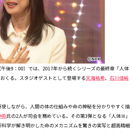
（午後9：00）では、2017年から続くシリーズの最終章「人体
をおくる。スタジオゲストとして登場する
天海祐希
、
石川佳純
使しながら、人間の体の仕組みや命の神秘を分かりやすく描
伸弥
氏の2人が司会を務めている。その第3弾となる「人体Ⅲ」
新科学が解き明かした命のメカニズムを驚きの実写と超高精細