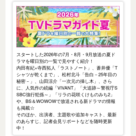
【2026年夏】TVドラマガイド
スタートした2026年の7月・8月・9月放送の夏ド
ラマを曜日別の一覧で見やすく紹介！
内田有紀×寺西拓人「ラストノート」、蒼井優「T
シャツが乾くまで」、松村北斗「告白－25年目の
秘密－」、山田涼介「一次元の挿し木」、さら
に、人気作の続編「VIVANT」「大追跡～警視庁S
SBC強行犯係～」「リラの花咲くけものみち2」
や、BS＆WOWOWで放送される新ドラマの情報
も掲載☆
そのほか、出演者、主題歌や追加キャスト、最新
のあらすじ、記者会見リポートなどを随時更新
中！