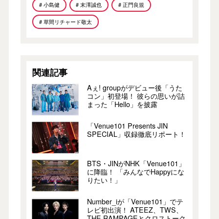
# 小島健
# 末澤誠也
# 正門良規
# 草間リチャード敬太
関連記事
Aぇ! groupがデビュー後「うた
コン」初登場！ 彼らの思いが詰
まった「Hello」を披露
「Venue101 Presents JIN
SPECIAL」収録徹底リポート！
BTS・JINがNHK「Venue101」
に降臨！ 「みんなでHappyにな
りたい！」
Number_iが「Venue101」でテ
レビ初出演！ ATEEZ、TWS、
THE RAMPAGEとクロストーク