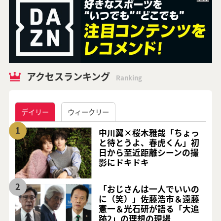
アクセスランキング
Ranking
デイリー
ウィークリー
1
中川翼×桜木雅哉「ちょっ
と待とうよ、春虎くん」初
日から至近距離シーンの撮
影にドキドキ
2
「おじさんは一人でいいの
に（笑）」佐藤浩市＆遠藤
憲一＆光石研が語る「大追
跡2」の理想の現場