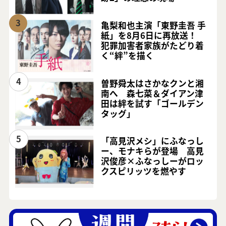
3
亀梨和也主演「東野圭吾 手
紙」を8月6日に再放送！
犯罪加害者家族がたどり着
く“絆”を描く
4
曽野舜太はさかなクンと湘
南へ 森七菜＆ダイアン津
田は絆を試す「ゴールデン
タッグ」
5
「高見沢メシ」にふなっし
ー、モナキらが登場 高見
沢俊彦×ふなっしーがロッ
クスピリッツを燃やす