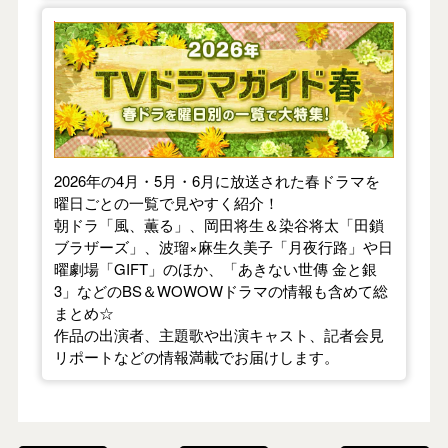
【2026年春】TVドラマガイド
2026年の4月・5月・6月に放送された春ドラマを
曜日ごとの一覧で見やすく紹介！
朝ドラ「風、薫る」、岡田将生＆染谷将太「田鎖
ブラザーズ」、波瑠×麻生久美子「月夜行路」や日
曜劇場「GIFT」のほか、「あきない世傳 金と銀
3」などのBS＆WOWOWドラマの情報も含めて総
まとめ☆
作品の出演者、主題歌や出演キャスト、記者会見
リポートなどの情報満載でお届けします。