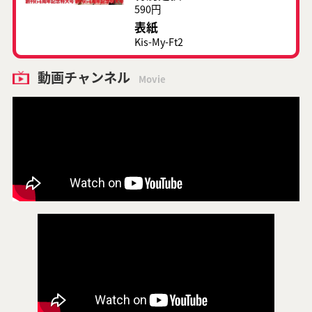
590円
表紙
Kis-My-Ft2
動画チャンネル
Movie