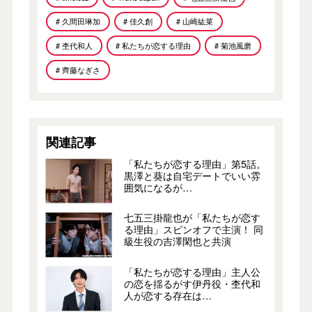
# 久間田琳加
# 佳久創
# 山崎紘菜
# 杢代和人
# 私たちが恋する理由
# 菊池風磨
# 齊藤なぎさ
関連記事
「私たちが恋する理由」第5話。
黒澤と葵は自宅デートでいい雰
囲気になるが…
七五三掛龍也が「私たちが恋す
る理由」スピンオフで主演！ 同
級生役の吉澤閑也と共演
「私たちが恋する理由」主人公
の恋を揺るがす伊丹役・杢代和
人が恋する存在は…