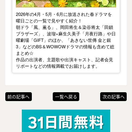
2026年の4月・5月・6月に放送された春ドラマを
曜日ごとの一覧で見やすく紹介！
朝ドラ「風、薫る」、岡田将生＆染谷将太「田鎖
ブラザーズ」、波瑠×麻生久美子「月夜行路」や日
曜劇場「GIFT」のほか、「あきない世傳 金と銀
3」などのBS＆WOWOWドラマの情報も含めて総
まとめ☆
作品の出演者、主題歌や出演キャスト、記者会見
リポートなどの情報満載でお届けします。
前の記事へ
一覧へ戻る
次の記事へ