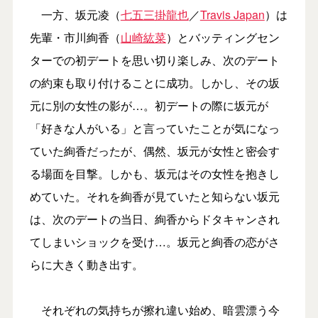
一方、坂元凌（
七五三掛龍也
／
Travis Japan
）は
先輩・市川絢香（
山崎紘菜
）とバッティングセン
ターでの初デートを思い切り楽しみ、次のデート
の約束も取り付けることに成功。しかし、その坂
元に別の女性の影が…。初デートの際に坂元が
「好きな人がいる」と言っていたことが気になっ
ていた絢香だったが、偶然、坂元が女性と密会す
る場面を目撃。しかも、坂元はその女性を抱きし
めていた。それを絢香が見ていたと知らない坂元
は、次のデートの当日、絢香からドタキャンされ
てしまいショックを受け…。坂元と絢香の恋がさ
らに大きく動き出す。
それぞれの気持ちが擦れ違い始め、暗雲漂う今