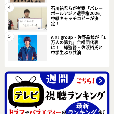
4
石川祐希らが考案「バレー
ボールアジア選手権2026」
中継キャッチコピーが決
定！
5
Aぇ! group・佐野晶哉が「1
万人の第九」合唱団代表
に！ 総監督・佐渡裕氏と
中学生ぶり共演