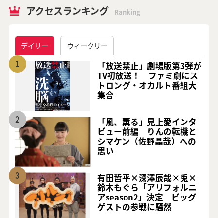
アクセスランキング
Ranking
デイリー
ウィークリー
1
「放送禁止」劇場版第3弾が
TV初放送！ ファミ劇にス
トロング・オカルト番組大
集合
2
「風、薫る」見上愛インタ
ビュー前編 りんの転機と
シマケン（佐野晶哉）への
思い
3
有田哲平×深澤辰哉×兎×
鈴木もぐら「アリフォルニ
アseason2」決定 ビッグ
ゲストの参戦に騒然