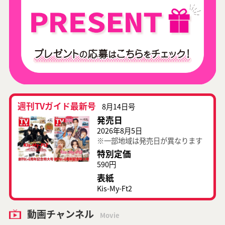
週刊TVガイド最新号
8月14日号
発売日
2026年8月5日
※一部地域は発売日が異なります
特別定価
590円
表紙
Kis-My-Ft2
動画チャンネル
Movie