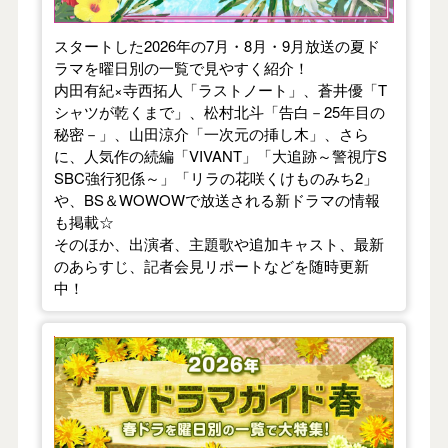
スタートした2026年の7月・8月・9月放送の夏ド
ラマを曜日別の一覧で見やすく紹介！
内田有紀×寺西拓人「ラストノート」、蒼井優「T
シャツが乾くまで」、松村北斗「告白－25年目の
秘密－」、山田涼介「一次元の挿し木」、さら
に、人気作の続編「VIVANT」「大追跡～警視庁S
SBC強行犯係～」「リラの花咲くけものみち2」
や、BS＆WOWOWで放送される新ドラマの情報
も掲載☆
そのほか、出演者、主題歌や追加キャスト、最新
のあらすじ、記者会見リポートなどを随時更新
中！
【2026年春】TVドラマガイド