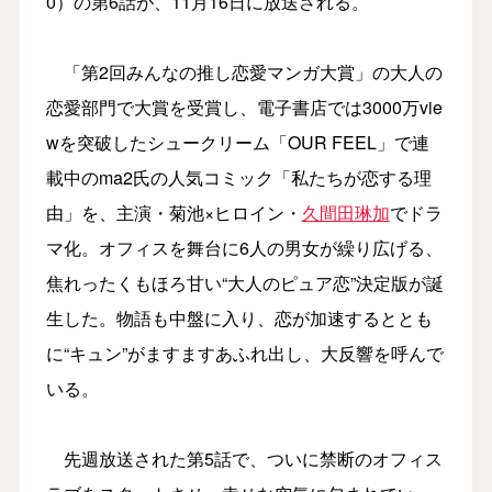
0）の第6話が、11月16日に放送される。
「第2回みんなの推し恋愛マンガ大賞」の大人の
恋愛部門で大賞を受賞し、電子書店では3000万vie
wを突破したシュークリーム「OUR FEEL」で連
載中のma2氏の人気コミック「私たちが恋する理
由」を、主演・菊池×ヒロイン・
久間田琳加
でドラ
マ化。オフィスを舞台に6人の男女が繰り広げる、
焦れったくもほろ甘い“大人のピュア恋”決定版が誕
生した。物語も中盤に入り、恋が加速するととも
に“キュン”がますますあふれ出し、大反響を呼んで
いる。
先週放送された第5話で、ついに禁断のオフィス