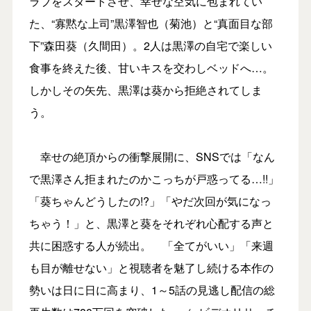
ラブをスタートさせ、幸せな空気に包まれてい
た、“寡黙な上司”黒澤智也（菊池）と“真面目な部
下”森田葵（久間田）。2人は黒澤の自宅で楽しい
食事を終えた後、甘いキスを交わしベッドへ…。
しかしその矢先、黒澤は葵から拒絶されてしま
う。
幸せの絶頂からの衝撃展開に、SNSでは「なん
で黒澤さん拒まれたのかこっちが戸惑ってる…!!」
「葵ちゃんどうしたの!?」「やだ次回が気になっ
ちゃう！」と、黒澤と葵をそれぞれ心配する声と
共に困惑する人が続出。 「全てがいい」「来週
も目が離せない」と視聴者を魅了し続ける本作の
勢いは日に日に高まり、1～5話の見逃し配信の総