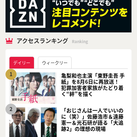
アクセスランキング
Ranking
デイリー
ウィークリー
1
亀梨和也主演「東野圭吾 手
紙」を8月6日に再放送！
犯罪加害者家族がたどり着
く“絆”を描く
2
「おじさんは一人でいいの
に（笑）」佐藤浩市＆遠藤
憲一＆光石研が語る「大追
跡2」の理想の現場