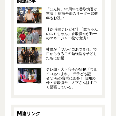
関連記事
「ほん怖」25周年で香取慎吾が
主演！ 稲垣吾郎のリーダー20周
年もお祝い
【24時間テレビ47】「欽ちゃん
のスミちゃん」香取慎吾が欽一
のマネージャー役で出演！
林修が「ワルイコあつまれ」で
目からうろこの勉強論を子ども
たちに伝授！
テレ朝・大下容子がNHK「ワル
イコあつまれ」で“子ども記
者”からの質問に回答！ 旧知の
仲・香取慎吾「大下さんはすご
く緊張している」
関連リンク