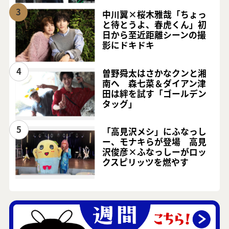
3
中川翼×桜木雅哉「ちょっ
と待とうよ、春虎くん」初
日から至近距離シーンの撮
影にドキドキ
4
曽野舜太はさかなクンと湘
南へ 森七菜＆ダイアン津
田は絆を試す「ゴールデン
タッグ」
5
「高見沢メシ」にふなっし
ー、モナキらが登場 高見
沢俊彦×ふなっしーがロッ
クスピリッツを燃やす