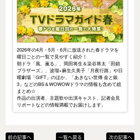
【2026年春】TVドラマガイド
2026年の4月・5月・6月に放送された春ドラマを
曜日ごとの一覧で見やすく紹介！
朝ドラ「風、薫る」、岡田将生＆染谷将太「田鎖
ブラザーズ」、波瑠×麻生久美子「月夜行路」や日
曜劇場「GIFT」のほか、「あきない世傳 金と銀
3」などのBS＆WOWOWドラマの情報も含めて総
まとめ☆
作品の出演者、主題歌や出演キャスト、記者会見
リポートなどの情報満載でお届けします。
前の記事へ
一覧へ戻る
次の記事へ