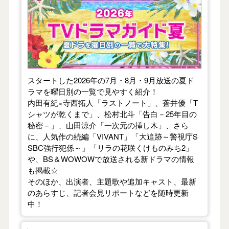
【2026年夏】TVドラマガイド
スタートした2026年の7月・8月・9月放送の夏ド
ラマを曜日別の一覧で見やすく紹介！
内田有紀×寺西拓人「ラストノート」、蒼井優「T
シャツが乾くまで」、松村北斗「告白－25年目の
秘密－」、山田涼介「一次元の挿し木」、さら
に、人気作の続編「VIVANT」「大追跡～警視庁S
SBC強行犯係～」「リラの花咲くけものみち2」
や、BS＆WOWOWで放送される新ドラマの情報
も掲載☆
そのほか、出演者、主題歌や追加キャスト、最新
のあらすじ、記者会見リポートなどを随時更新
中！