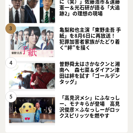
に（笑）」佐藤浩市＆遠藤
憲一＆光石研が語る「大追
跡2」の理想の現場
3
亀梨和也主演「東野圭吾 手
紙」を8月6日に再放送！
犯罪加害者家族がたどり着
く“絆”を描く
4
曽野舜太はさかなクンと湘
南へ 森七菜＆ダイアン津
田は絆を試す「ゴールデン
タッグ」
5
「高見沢メシ」にふなっし
ー、モナキらが登場 高見
沢俊彦×ふなっしーがロッ
クスピリッツを燃やす