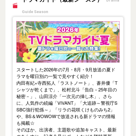
Drama
Guide Season
【2026年夏】TVドラマガイド
スタートした2026年の7月・8月・9月放送の夏ド
ラマを曜日別の一覧で見やすく紹介！
内田有紀×寺西拓人「ラストノート」、蒼井優「T
シャツが乾くまで」、松村北斗「告白－25年目の
秘密－」、山田涼介「一次元の挿し木」、さら
に、人気作の続編「VIVANT」「大追跡～警視庁S
SBC強行犯係～」「リラの花咲くけものみち2」
や、BS＆WOWOWで放送される新ドラマの情報
も掲載☆
そのほか、出演者、主題歌や追加キャスト、最新