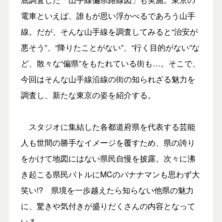
電車といえば、誰もが思い浮かべるであろう山手
線。だが、そんな山手線を調査してみると“治安が
悪そう”、“降りたことがない”、“行く目的がない”な
ど、散々な“偏県”をもたれている街も…。そこで、
今回はそんな山手線沿線の街の知られざる魅力を
調査し、新たな東京の姿を紹介する。
スタジオに集結した各都道府県を代表する芸能
人も世間の勝手なイメージを覆すため、県の誇り
をかけて地図にはない県民自慢を披露。次々に沸
き起こる県民バトルにMCのバナナマンも思わず大
笑い!? 県境を一歩越えたら知らない他県の魅力
に、驚きや気付きが盛りだくさんの内容となって
いる。