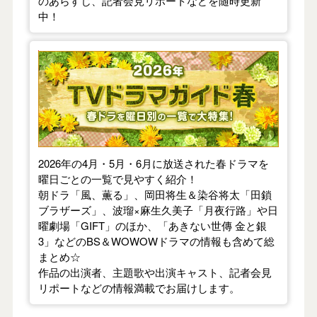
のあらすじ、記者会見リポートなどを随時更新
中！
【2026年春】TVドラマガイド
2026年の4月・5月・6月に放送された春ドラマを
曜日ごとの一覧で見やすく紹介！
朝ドラ「風、薫る」、岡田将生＆染谷将太「田鎖
ブラザーズ」、波瑠×麻生久美子「月夜行路」や日
曜劇場「GIFT」のほか、「あきない世傳 金と銀
3」などのBS＆WOWOWドラマの情報も含めて総
まとめ☆
作品の出演者、主題歌や出演キャスト、記者会見
リポートなどの情報満載でお届けします。