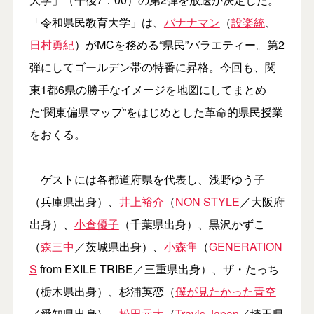
「令和県民教育大学」は、
バナナマン
（
設楽統
、
日村勇紀
）がMCを務める“県民”バラエティー。第2
弾にしてゴールデン帯の特番に昇格。今回も、関
東1都6県の勝手なイメージを地図にしてまとめ
た“関東偏県マップ”をはじめとした革命的県民授業
をおくる。
ゲストには各都道府県を代表し、浅野ゆう子
（兵庫県出身）、
井上裕介
（
NON STYLE
／大阪府
出身）、
小倉優子
（千葉県出身）、黒沢かずこ
（
森三中
／茨城県出身）、
小森隼
（
GENERATION
S
from EXILE TRIBE／三重県出身）、ザ・たっち
（栃木県出身）、杉浦英恋（
僕が見たかった青空
／愛知県出身）、
松田元太
（
Travis Japan
／埼玉県