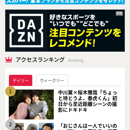
アクセスランキング
Ranking
デイリー
ウィークリー
1
中川翼×桜木雅哉「ちょっ
と待とうよ、春虎くん」初
日から至近距離シーンの撮
影にドキドキ
2
「おじさんは一人でいいの