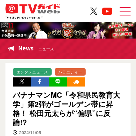
News
ニュース
エンタメニュース
バラエティー
バナナマンMC「令和県民教育大
学」第2弾がゴールデン帯に昇
格！ 松田元太らが“偏県”に反
論!?
2024/11/05