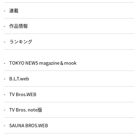
連載
作品情報
ランキング
TOKYO NEWS magazine＆mook
B.L.T.web
TV Bros.WEB
TV Bros. note版
SAUNA BROS.WEB