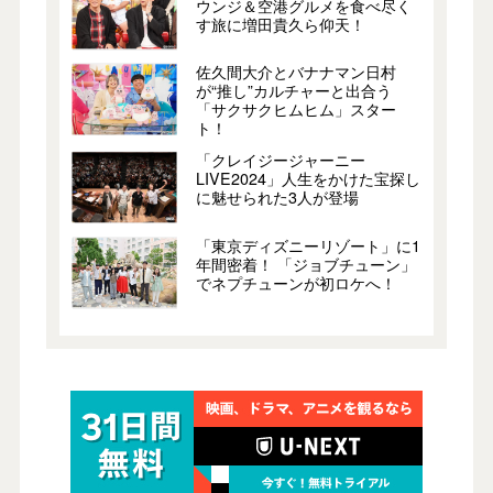
ウンジ＆空港グルメを食べ尽く
す旅に増田貴久ら仰天！
佐久間大介とバナナマン日村
が“推し”カルチャーと出合う
「サクサクヒムヒム」スター
ト！
「クレイジージャーニー
LIVE2024」人生をかけた宝探し
に魅せられた3人が登場
「東京ディズニーリゾート」に1
年間密着！ 「ジョブチューン」
でネプチューンが初ロケへ！