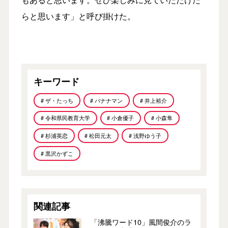
らと思います」と呼び掛けた。
キーワード
# ザ・たっち
# バナナマン
# 井上裕介
# 令和県民教育大学
# 小倉優子
# 小森隼
# 杉浦英恋
# 松田元太
# 浅野ゆう子
# 黒沢かずこ
関連記事
「沸騰ワード10」風間俊介のラ