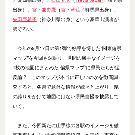
出身）、
宮下兼史鷹
（
宮下草薙
／群馬県出身）、
矢田亜希子
（神奈川県出身）という豪華出演者が
勢ぞろい。
今年の8月17日の第1弾で好評を博した“関東偏県
マップ”を今回も深掘り。世間の勝手なイメージを
1枚の地図にまとめた“偏県マップ”に県民たちが猛
反論!? このマップが本当に正しいのかを徹底調
査すると、各県で意外な情報が続々と上がり、県
の誇りをかけて地図にはない県民自慢を披露して
いく。
また、今回新たに山手線の各駅のイメージを徹
底調査した「山手線偏県路線図」も実施。東京の