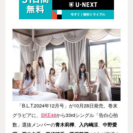
「B.L.T.2024年12月号」が10月28日発売。巻末
グラビアに、
SKE48
から33rdシングル「告白心拍
数」選抜メンバーの
青木莉樺
、
入内嶋涼
、
中野愛