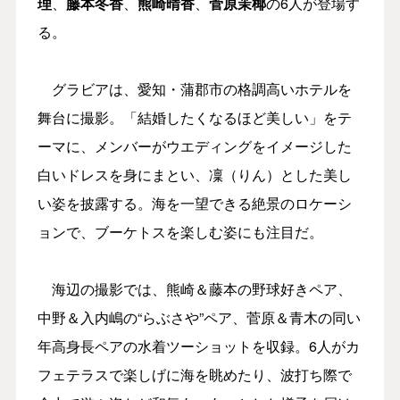
理
、
藤本冬香
、
熊崎晴香
、
菅原茉椰
の6人が登場す
る。
グラビアは、愛知・蒲郡市の格調高いホテルを
舞台に撮影。「結婚したくなるほど美しい」をテ
ーマに、メンバーがウエディングをイメージした
白いドレスを身にまとい、凜（りん）とした美し
い姿を披露する。海を一望できる絶景のロケーシ
ョンで、ブーケトスを楽しむ姿にも注目だ。
海辺の撮影では、熊崎＆藤本の野球好きペア、
中野＆入内嶋の“らぶさや”ペア、菅原＆青木の同い
年高身長ペアの水着ツーショットを収録。6人がカ
フェテラスで楽しげに海を眺めたり、波打ち際で