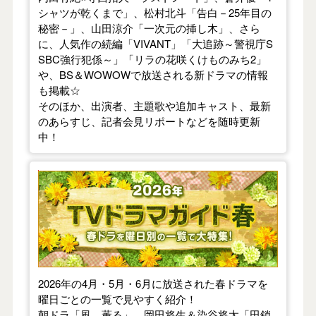
シャツが乾くまで」、松村北斗「告白－25年目の
秘密－」、山田涼介「一次元の挿し木」、さら
に、人気作の続編「VIVANT」「大追跡～警視庁S
SBC強行犯係～」「リラの花咲くけものみち2」
や、BS＆WOWOWで放送される新ドラマの情報
も掲載☆
そのほか、出演者、主題歌や追加キャスト、最新
のあらすじ、記者会見リポートなどを随時更新
中！
【2026年春】TVドラマガイド
2026年の4月・5月・6月に放送された春ドラマを
曜日ごとの一覧で見やすく紹介！
朝ドラ「風、薫る」、岡田将生＆染谷将太「田鎖