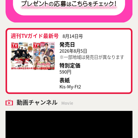
週刊TVガイド最新号
8月14日号
発売日
2026年8月5日
※一部地域は発売日が異なります
特別定価
590円
表紙
Kis-My-Ft2
動画チャンネル
Movie