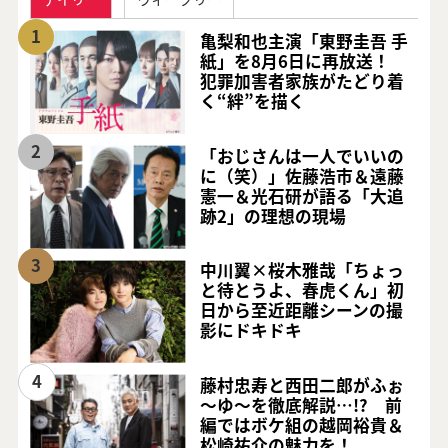
1
亀梨和也主演「東野圭吾 手
紙」を8月6日に再放送！
犯罪加害者家族がたどり着
く“絆”を描く
2
「おじさんは一人でいいの
に（笑）」佐藤浩市＆遠藤
憲一＆光石研が語る「大追
跡2」の理想の現場
3
中川翼×桜木雅哉「ちょっ
と待とうよ、春虎くん」初
日から至近距離シーンの撮
影にドキドキ
4
藤村忠寿と西田二郎がふぉ
～ゆ～を徹底解説…!? 前
編ではボケ組の越岡裕貴＆
松崎祐介の魅力を！