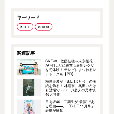
キーワード
# B.L.T.
# SKE48
関連記事
SKE48・佐藤佳穂＆末永桜花
が“推し活”に役立つ最新レグザ
を初体験！ テレビにまつわるレ
アトークも【PR】
梅澤美波が「B.L.T.5月号」の表
紙を飾る！ 林瑠奈、奥田いろは
も登場で30ページ超えの乃木坂
46大特集
日向坂46・二期生が“最強”であ
る理由――。「B.L.T.11月号」
表紙が解禁