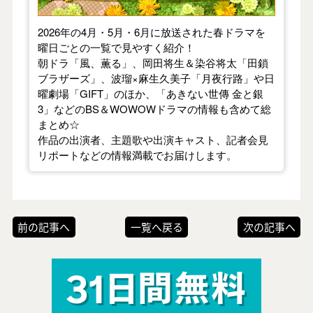
2026年の4月・5月・6月に放送された春ドラマを
曜日ごとの一覧で見やすく紹介！
朝ドラ「風、薫る」、岡田将生＆染谷将太「田鎖
ブラザーズ」、波瑠×麻生久美子「月夜行路」や日
曜劇場「GIFT」のほか、「あきない世傳 金と銀
3」などのBS＆WOWOWドラマの情報も含めて総
まとめ☆
作品の出演者、主題歌や出演キャスト、記者会見
リポートなどの情報満載でお届けします。
前の記事へ
一覧へ戻る
次の記事へ