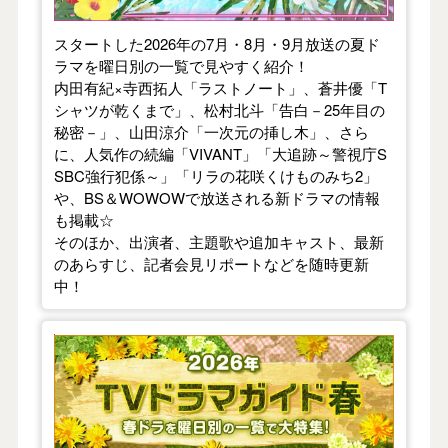
スタートした2026年の7月・8月・9月放送の夏ド
ラマを曜日別の一覧で見やすく紹介！
内田有紀×寺西拓人「ラストノート」、蒼井優「T
シャツが乾くまで」、松村北斗「告白－25年目の
秘密－」、山田涼介「一次元の挿し木」、さら
に、人気作の続編「VIVANT」「大追跡～警視庁S
SBC強行犯係～」「リラの花咲くけものみち2」
や、BS＆WOWOWで放送される新ドラマの情報
も掲載☆
そのほか、出演者、主題歌や追加キャスト、最新
のあらすじ、記者会見リポートなどを随時更新
中！
【2026年春】TVドラマガイド