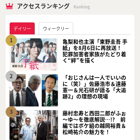
アクセスランキング
Ranking
デイリー
ウィークリー
1
亀梨和也主演「東野圭吾 手
紙」を8月6日に再放送！
犯罪加害者家族がたどり着
く“絆”を描く
2
「おじさんは一人でいいの
に（笑）」佐藤浩市＆遠藤
憲一＆光石研が語る「大追
跡2」の理想の現場
3
藤村忠寿と西田二郎がふぉ
～ゆ～を徹底解説…!? 前
編ではボケ組の越岡裕貴＆
松崎祐介の魅力を！