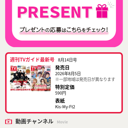
週刊TVガイド最新号
8月14日号
発売日
2026年8月5日
※一部地域は発売日が異なります
特別定価
590円
表紙
Kis-My-Ft2
動画チャンネル
Movie