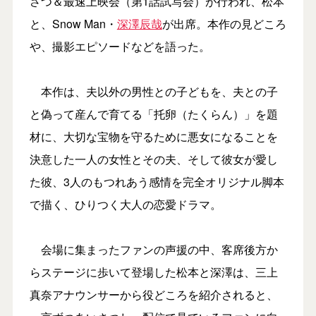
さつ＆最速上映会（第1話試写会）が行われ、松本
と、Snow Man・
深澤辰哉
が出席。本作の見どころ
や、撮影エピソードなどを語った。
本作は、夫以外の男性との子どもを、夫との子
と偽って産んで育てる「托卵（たくらん）」を題
材に、大切な宝物を守るために悪女になることを
決意した一人の女性とその夫、そして彼女が愛し
た彼、3人のもつれあう感情を完全オリジナル脚本
で描く、ひりつく大人の恋愛ドラマ。
会場に集まったファンの声援の中、客席後方か
らステージに歩いて登場した松本と深澤は、三上
真奈アナウンサーから役どころを紹介されると、