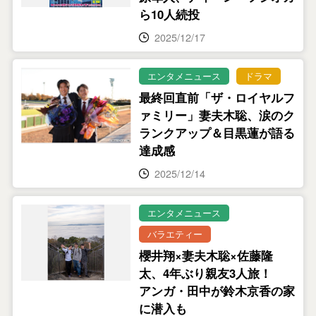
ら10人続投
2025/12/17
エンタメニュース
ドラマ
最終回直前「ザ・ロイヤルフ
ァミリー」妻夫木聡、涙のク
ランクアップ＆目黒蓮が語る
達成感
2025/12/14
エンタメニュース
バラエティー
櫻井翔×妻夫木聡×佐藤隆
太、4年ぶり親友3人旅！
アンガ・田中が鈴木京香の家
に潜入も