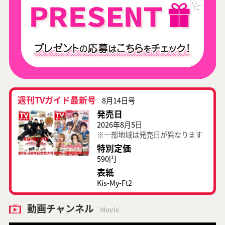
週刊TVガイド最新号
8月14日号
発売日
2026年8月5日
※一部地域は発売日が異なります
特別定価
590円
表紙
Kis-My-Ft2
動画チャンネル
Movie