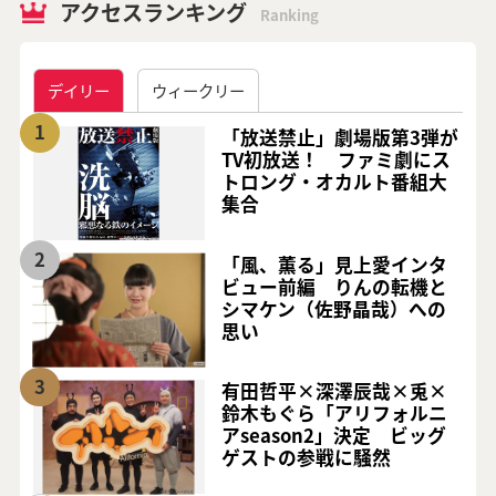
アクセスランキング
Ranking
デイリー
ウィークリー
1
「放送禁止」劇場版第3弾が
TV初放送！ ファミ劇にス
トロング・オカルト番組大
集合
2
「風、薫る」見上愛インタ
ビュー前編 りんの転機と
シマケン（佐野晶哉）への
思い
3
有田哲平×深澤辰哉×兎×
鈴木もぐら「アリフォルニ
アseason2」決定 ビッグ
ゲストの参戦に騒然