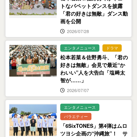
トなパペットダンスを披露
「君の好きは無敵」ダンス動
画を公開
2026/07/28
エンタメニュース
ドラマ
松本若菜＆佐野勇斗、「君の
好きは無敵」会見で最近“か
わいい”人を大告白「塩﨑太
智が……」
2026/07/07
エンタメニュース
バラエティー
「6SixTONES」第4弾はムロ
ツヨシ企画の“沖縄旅”！ サ