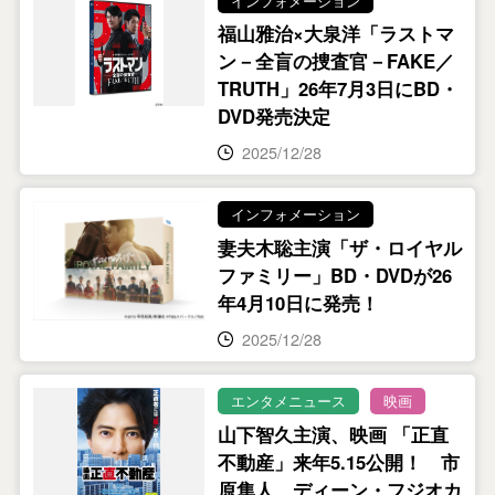
インフォメーション
福山雅治×大泉洋「ラストマ
ン－全盲の捜査官－FAKE／
TRUTH」26年7月3日にBD・
DVD発売決定
2025/12/28
インフォメーション
妻夫木聡主演「ザ・ロイヤル
ファミリー」BD・DVDが26
年4月10日に発売！
2025/12/28
エンタメニュース
映画
山下智久主演、映画 「正直
不動産」来年5.15公開！ 市
原隼人、ディーン・フジオカ