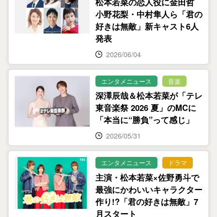
松本若菜の恋人役に金田哲
小野花梨・中村隼人ら「君の
好きは無敵」新キャスト6人
発表
2026/06/04
エンタメニュース
音楽
深澤辰哉＆松本若菜が「テレ
東音楽祭 2026 夏」のMCに
「本当に“勝負”って感じ」
2026/05/31
エンタメニュース
ドラマ
主演・松本若菜×佐野勇斗で
最強にかわいいキャラクター
作り!?「君の好きは無敵」7
月スタート