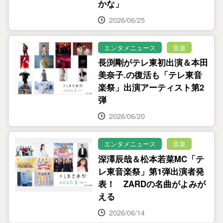
かな」
2026/06/25
エンタメニュース
音楽
長渕剛がテレ東初出演＆本田
美奈子.の復活も「テレ東音
楽祭」出演アーティスト第2
弾
2026/06/20
エンタメニュース
音楽
深澤辰哉＆松本若菜MC「テ
レ東音楽祭」第1弾出演者発
表！ ZARDの名曲がよみが
える
2026/06/14