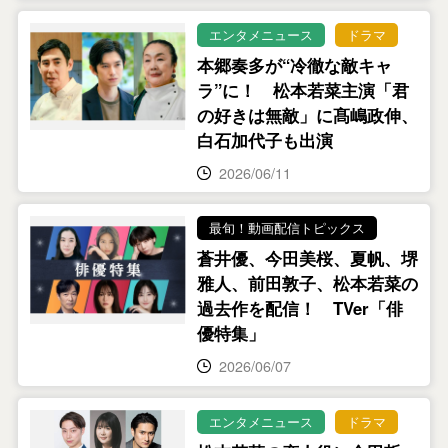
エンタメニュース
ドラマ
本郷奏多が“冷徹な敵キャ
ラ”に！ 松本若菜主演「君
の好きは無敵」に髙嶋政伸、
白石加代子も出演
2026/06/11
最旬！動画配信トピックス
蒼井優、今田美桜、夏帆、堺
雅人、前田敦子、松本若菜の
過去作を配信！ TVer「俳
優特集」
2026/06/07
エンタメニュース
ドラマ