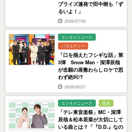
プライズ連発で田中樹も「ず
るいよ！」
2026/07/06
エンタメニュース
バラエティー
「口を揃えたフシギな話」第
3弾 Snow Man・深澤辰哉
が念願の座敷わらしロケで思
わず絶叫!?
2026/06/27
エンタメニュース
音楽
「テレ東音楽祭」MC・深澤
辰哉＆松本若菜が大切にして
いる曲とは？「『D.D.』なの