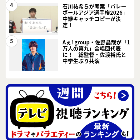
4
石川祐希らが考案「バレー
ボールアジア選手権2026」
中継キャッチコピーが決
定！
5
Aぇ! group・佐野晶哉が「1
万人の第九」合唱団代表
に！ 総監督・佐渡裕氏と
中学生ぶり共演