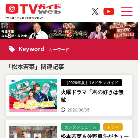
Keyword
キーワード
「松本若菜」関連記事
【2026年夏】TVドラマガイド
火曜ドラマ「君の好きは無
敵」
2026/08/05
エンタメニュース
ドラマ
松本若菜＆佐野勇斗がキュー