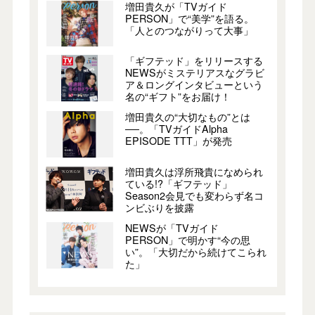
増田貴久が「TVガイド
PERSON」で“美学”を語る。
「人とのつながりって大事」
「ギフテッド」をリリースする
NEWSがミステリアスなグラビ
ア＆ロングインタビューという
名の“ギフト”をお届け！
増田貴久の“大切なもの”とは
──。「TVガイドAlpha
EPISODE TTT」が発売
増田貴久は浮所飛貴になめられ
ている!?「ギフテッド」
Season2会見でも変わらず名コ
ンビぶりを披露
NEWSが「TVガイド
PERSON」で明かす“今の思
い”。「大切だから続けてこられ
た」