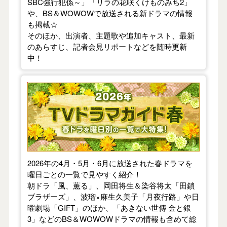
SBC強行犯係～」「リラの花咲くけものみち2」
や、BS＆WOWOWで放送される新ドラマの情報
も掲載☆
そのほか、出演者、主題歌や追加キャスト、最新
のあらすじ、記者会見リポートなどを随時更新
中！
【2026年春】TVドラマガイド
2026年の4月・5月・6月に放送された春ドラマを
曜日ごとの一覧で見やすく紹介！
朝ドラ「風、薫る」、岡田将生＆染谷将太「田鎖
ブラザーズ」、波瑠×麻生久美子「月夜行路」や日
曜劇場「GIFT」のほか、「あきない世傳 金と銀
3」などのBS＆WOWOWドラマの情報も含めて総