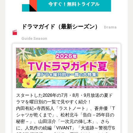
ドラマガイド（最新シーズン）
Drama
Guide Season
【2026年夏】TVドラマガイド
スタートした2026年の7月・8月・9月放送の夏ド
ラマを曜日別の一覧で見やすく紹介！
内田有紀×寺西拓人「ラストノート」、蒼井優「T
シャツが乾くまで」、松村北斗「告白－25年目の
秘密－」、山田涼介「一次元の挿し木」、さら
に、人気作の続編「VIVANT」「大追跡～警視庁S