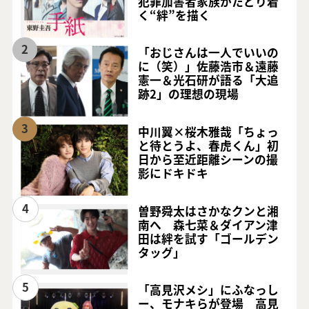
犯罪加害者家族がたどり着
く“絆”を描く
2
「おじさんは一人でいいの
に（笑）」佐藤浩市＆遠藤
憲一＆光石研が語る「大追
跡2」の理想の現場
3
中川翼×桜木雅哉「ちょっ
と待とうよ、春虎くん」初
日から至近距離シーンの撮
影にドキドキ
4
曽野舜太はさかなクンと湘
南へ 森七菜＆ダイアン津
田は絆を試す「ゴールデン
タッグ」
5
「高見沢メシ」にふなっし
ー、モナキらが登場 高見