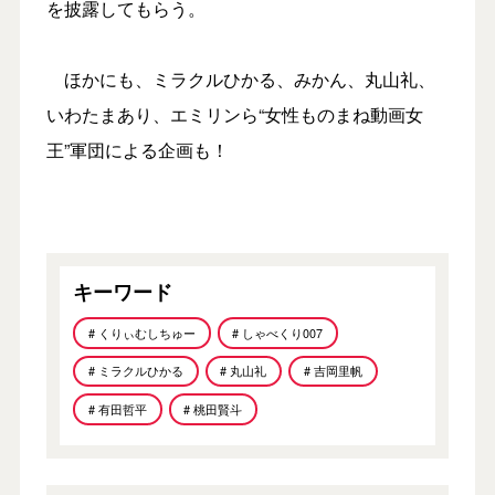
を披露してもらう。
ほかにも、ミラクルひかる、みかん、丸山礼、
いわたまあり、エミリンら“女性ものまね動画女
王”軍団による企画も！
キーワード
# くりぃむしちゅー
# しゃべくり007
# ミラクルひかる
# 丸山礼
# 吉岡里帆
# 有田哲平
# 桃田賢斗