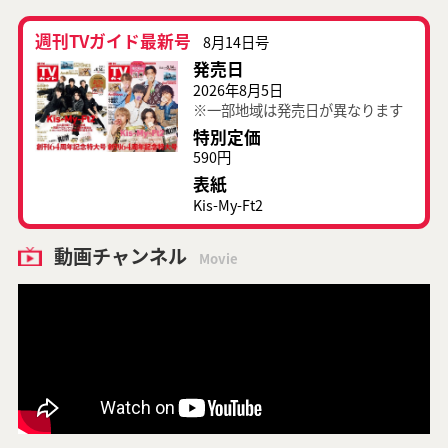
週刊TVガイド最新号
8月14日号
発売日
2026年8月5日
※一部地域は発売日が異なります
特別定価
590円
表紙
Kis-My-Ft2
動画チャンネル
Movie