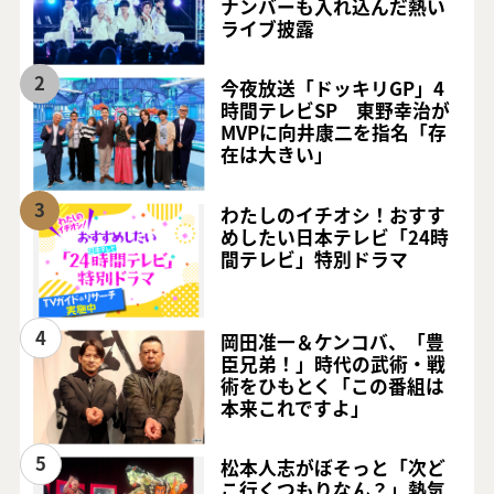
ナンバーも入れ込んだ熱い
ライブ披露
2
今夜放送「ドッキリGP」4
時間テレビSP 東野幸治が
MVPに向井康二を指名「存
在は大きい」
3
わたしのイチオシ！おすす
めしたい日本テレビ「24時
間テレビ」特別ドラマ
4
岡田准一＆ケンコバ、「豊
臣兄弟！」時代の武術・戦
術をひもとく「この番組は
本来これですよ」
5
松本人志がぼそっと「次ど
こ行くつもりなん？」熱気