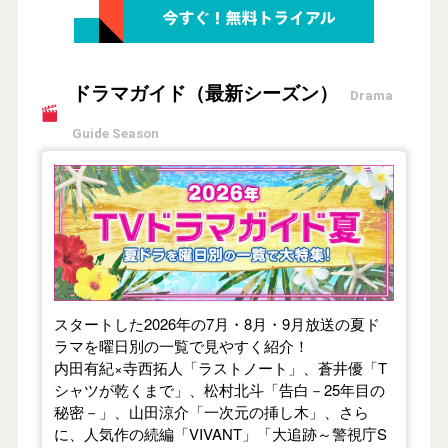
ドラマガイド（最新シーズン）
Drama
Guide Season
【2026年夏】TVドラマガイド
スタートした2026年の7月・8月・9月放送の夏ド
ラマを曜日別の一覧で見やすく紹介！
内田有紀×寺西拓人「ラストノート」、蒼井優「T
シャツが乾くまで」、松村北斗「告白－25年目の
秘密－」、山田涼介「一次元の挿し木」、さら
に、人気作の続編「VIVANT」「大追跡～警視庁S