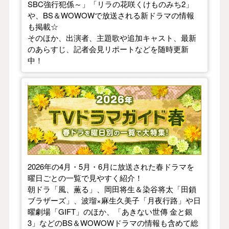
SBC強行犯係～」「リラの花咲くけものみち2」
や、BS＆WOWOWで放送される新ドラマの情報
も掲載☆
そのほか、出演者、主題歌や追加キャスト、最新
のあらすじ、記者会見リポートなどを随時更新
中！
【2026年春】TVドラマガイド
2026年の4月・5月・6月に放送された春ドラマを
曜日ごとの一覧で見やすく紹介！
朝ドラ「風、薫る」、岡田将生＆染谷将太「田鎖
ブラザーズ」、波瑠×麻生久美子「月夜行路」や日
曜劇場「GIFT」のほか、「あきない世傳 金と銀
3」などのBS＆WOWOWドラマの情報も含めて総