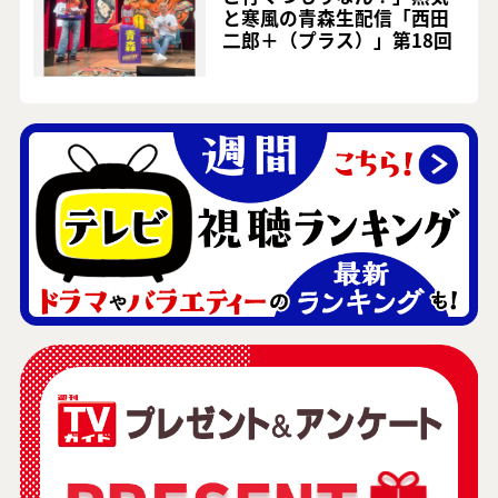
と寒風の青森生配信「西田
二郎＋（プラス）」第18回