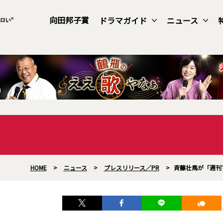
向田邦子賞
ドラマガイド
ニュース
HOME
>
ニュース
>
プレスリリース／PR
>
斉藤壮馬が「週刊T