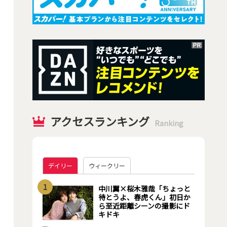
アクセスランキング
Ranking
デイリー
ウィークリー
1
中川翼×桜木雅哉「ちょっと
待とうよ、春虎くん」初日か
ら至近距離シーンの撮影にド
キドキ