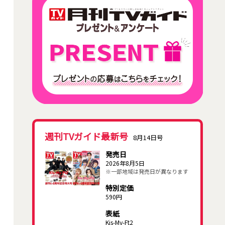
週刊TVガイド最新号
8月14日号
発売日
2026年8月5日
※一部地域は発売日が異なります
特別定価
590円
表紙
Kis-My-Ft2