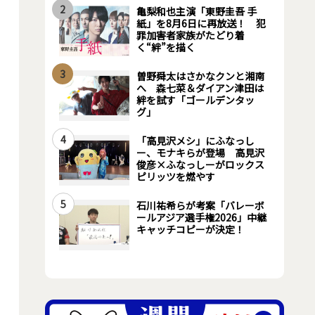
2
亀梨和也主演「東野圭吾 手
紙」を8月6日に再放送！ 犯
罪加害者家族がたどり着
く“絆”を描く
3
曽野舜太はさかなクンと湘南
へ 森七菜＆ダイアン津田は
絆を試す「ゴールデンタッ
グ」
4
「高見沢メシ」にふなっし
ー、モナキらが登場 高見沢
俊彦×ふなっしーがロックス
ピリッツを燃やす
5
石川祐希らが考案「バレーボ
ールアジア選手権2026」中継
キャッチコピーが決定！