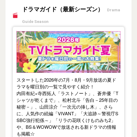
ドラマガイド（最新シーズン）
Drama
Guide Season
【2026年夏】TVドラマガイド
スタートした2026年の7月・8月・9月放送の夏ド
ラマを曜日別の一覧で見やすく紹介！
内田有紀×寺西拓人「ラストノート」、蒼井優「T
シャツが乾くまで」、松村北斗「告白－25年目の
秘密－」、山田涼介「一次元の挿し木」、さら
に、人気作の続編「VIVANT」「大追跡～警視庁S
SBC強行犯係～」「リラの花咲くけものみち2」
や、BS＆WOWOWで放送される新ドラマの情報
も掲載☆