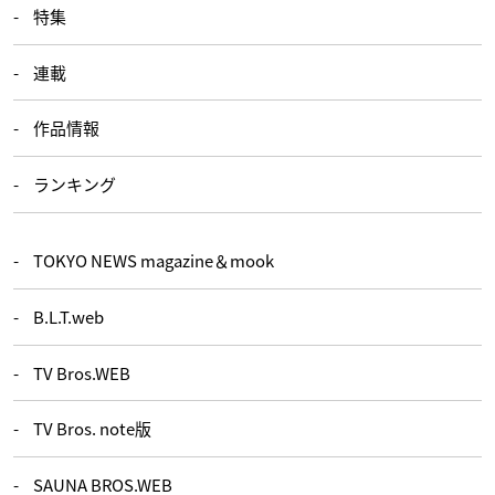
特集
連載
作品情報
ランキング
TOKYO NEWS magazine＆mook
B.L.T.web
TV Bros.WEB
TV Bros. note版
SAUNA BROS.WEB