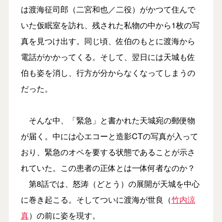
は渡海征司郎（二宮和也／二役）がかつて住んで
いた仮眠室を訪れ、残された私物の中から1枚の写
真を見つけ出す。同じ頃、佐伯のもとに渡海から
電話がかかってくる。そして、翌日には天城も佐
伯も姿を消し、行方が分からなくなってしまうの
だった。
そんな中、「緊急」と書かれた天城宛の郵便物
が届く。中には心エコーと造影CTの写真が入って
おり、緊急のオペを要する状態であることが示さ
れていた。この患者の正体とは一体何者なのか？
第8話では、怒涛（どとう）の展開が天城を中心
に巻き起こる。そしてついに渡海が世良（
竹内涼
真
）の前に姿を現す。