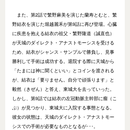
また、第2話で繁野麻美を演じた蘭寿とむと、繁
野結衣を演じた堀越麗禾が第9話に再び登場。心臓
に疾患を抱える結衣の祖父・繁野隆道（誠直也）
が天城のダイレクト・アナストモーシスを受ける
ため、結衣がシャンス・サンプルで勝負し、見事
勝利して手術は成功する。退院する際に天城から
「たまには神に聞くといい」とコインを渡される
が、結衣は「要りません。自分で頑張ります」と
毅然（きぜん）と答え、東城大を去っていった。
しかし、第9話では結衣の左冠動脈主幹部に瘤（こ
ぶ）が見つかり、東城大に入院する事態となる。
彼女の状態は、天城のダイレクト・アナストモー
シスでの手術が必要なものとなるが･･･。