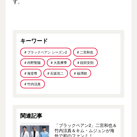
す。
キーワード
# ブラックペアン シーズン2
# 二宮和也
# 内野聖陽
# 大黒摩季
# 段田安則
# 海堂尊
# 石坂浩二
# 福澤朗
# 竹内涼真
関連記事
「ブラックペアン2」二宮和也＆
竹内涼真＆キム・ムジュンが海
外で初のファンミ！