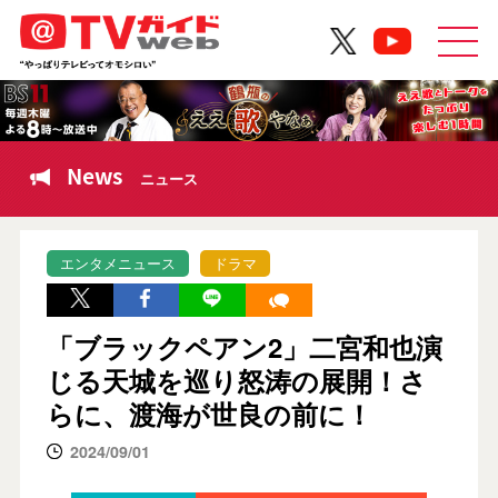
News
ニュース
エンタメニュース
ドラマ
「ブラックペアン2」二宮和也演
じる天城を巡り怒涛の展開！さ
らに、渡海が世良の前に！
2024/09/01