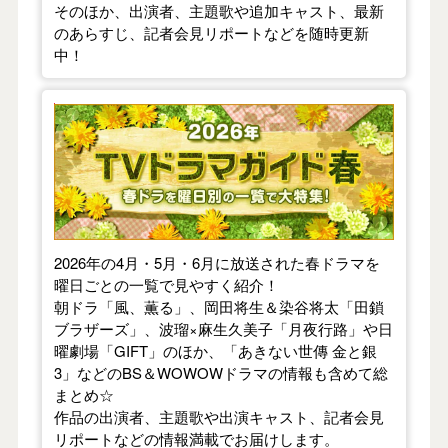
そのほか、出演者、主題歌や追加キャスト、最新
のあらすじ、記者会見リポートなどを随時更新
中！
【2026年春】TVドラマガイド
2026年の4月・5月・6月に放送された春ドラマを
曜日ごとの一覧で見やすく紹介！
朝ドラ「風、薫る」、岡田将生＆染谷将太「田鎖
ブラザーズ」、波瑠×麻生久美子「月夜行路」や日
曜劇場「GIFT」のほか、「あきない世傳 金と銀
3」などのBS＆WOWOWドラマの情報も含めて総
まとめ☆
作品の出演者、主題歌や出演キャスト、記者会見
リポートなどの情報満載でお届けします。