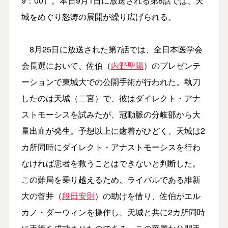
9：00）。本日9月1日に放送される第8話では、天
城をめぐり怒涛の展開が繰り広げられる。
8月25日に放送された第7話では、全日本医学会
会長選において、佐伯（
内野聖陽
）のプレゼンテ
ーションで東城大での公開手術が行われた。執刀
したのは天城（二宮）で、彼はダイレクト・アナ
ストモーシスを試みたが、冠動脈の分岐部から大
量出血が発生。予想以上に癒着がひどく、天城は2
カ所同時にダイレクト・アナストモーシスを行わ
なければ患者を救うことはできないと判断した。
この難局を乗り越えるため、ライバルである維新
大の菅井（
段田安則
）の助けを借り、佐伯がエル
カノ・ダーウィンを操作し、天城と共に2カ所同時