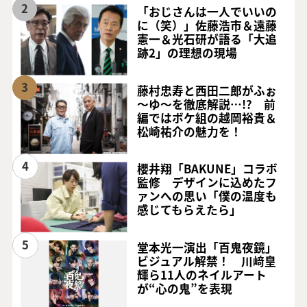
2
「おじさんは一人でいいの
に（笑）」佐藤浩市＆遠藤
憲一＆光石研が語る「大追
跡2」の理想の現場
3
藤村忠寿と西田二郎がふぉ
～ゆ～を徹底解説…!? 前
編ではボケ組の越岡裕貴＆
松崎祐介の魅力を！
4
櫻井翔「BAKUNE」コラボ
監修 デザインに込めたフ
ァンへの思い「僕の温度も
感じてもらえたら」
5
堂本光一演出「百鬼夜鏡」
ビジュアル解禁！ 川﨑皇
輝ら11人のネイルアート
が“心の鬼”を表現