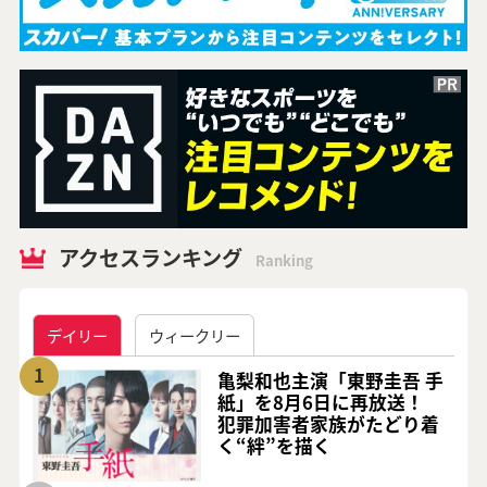
アクセスランキング
Ranking
デイリー
ウィークリー
1
亀梨和也主演「東野圭吾 手
紙」を8月6日に再放送！
犯罪加害者家族がたどり着
く“絆”を描く