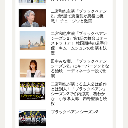
二宮和也主演「ブラックペアン
2」第5話で恵俊彰が悪役に挑
戦！ チェ・ジウと激突
二宮和也主演「ブラックペアン
シーズン2」第1話の舞台はオー
ストラリア！ 韓国期待の若手俳
優・キム・ムジュンの出演も決
定
田中みな実、「ブラックペアン
シーズン2」にキーパーソンとな
る治験コーディネーター役で出
演
二宮和也が演じる主人公は前作
とは別人！「ブラックペアン」
シーズン2で竹内涼真、葵わか
な、小泉孝太郎、内野聖陽も続
投
ブラックペアン シーズン2