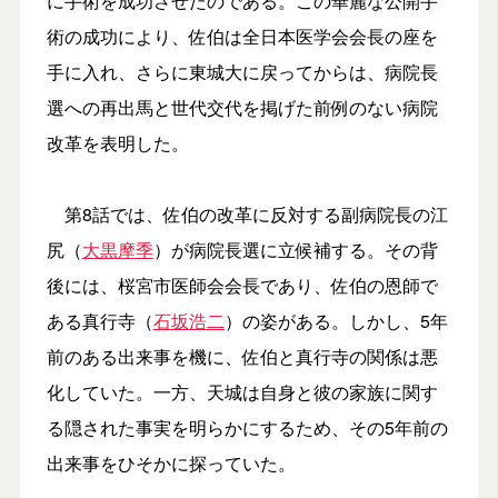
に手術を成功させたのである。この華麗な公開手
術の成功により、佐伯は全日本医学会会長の座を
手に入れ、さらに東城大に戻ってからは、病院長
選への再出馬と世代交代を掲げた前例のない病院
改革を表明した。
第8話では、佐伯の改革に反対する副病院長の江
尻（
大黒摩季
）が病院長選に立候補する。その背
後には、桜宮市医師会会長であり、佐伯の恩師で
ある真行寺（
石坂浩二
）の姿がある。しかし、5年
前のある出来事を機に、佐伯と真行寺の関係は悪
化していた。一方、天城は自身と彼の家族に関す
る隠された事実を明らかにするため、その5年前の
出来事をひそかに探っていた。