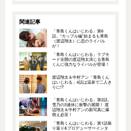
関連記事
「青島くんはいじわる」第6
話。“カップル編”始まるも青島
（渡辺翔太）に恋のライバル
が！
「青島くんはいじわる」ラブモ
ード全開の渡辺翔太演じる青島
くんに強力なライバルが登場！
渡辺翔太＆中村アン「青島くん
はいじわる」4話は温泉で二人き
りに!?
「青島くんはいじわる」第2話。
雪乃の3連休に衝撃の展開！ 渡
辺翔太＆中村アンの新写真に爆
萌え必至！
「青島くんはいじわる」第1話振
り返り&プロデューサーインタ