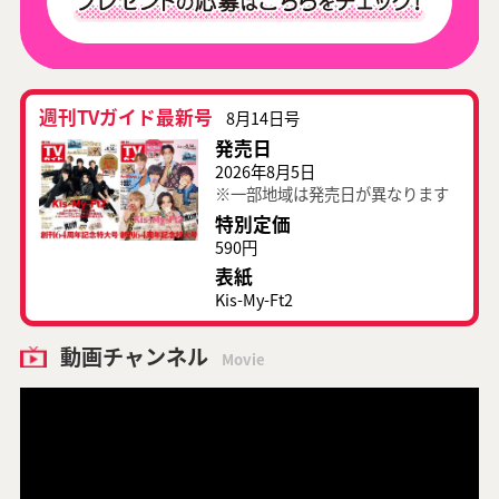
週刊TVガイド最新号
8月14日号
発売日
2026年8月5日
※一部地域は発売日が異なります
特別定価
590円
表紙
Kis-My-Ft2
動画チャンネル
Movie