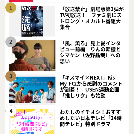
1
「放送禁止」劇場版第3弾が
TV初放送！ ファミ劇にス
トロング・オカルト番組大
集合
2
「風、薫る」見上愛インタ
ビュー前編 りんの転機と
シマケン（佐野晶哉）への
思い
3
「キスマイ×NEXT」Kis-
My-Ft2から感謝のコメント
が到着！ USEN連動企画
「推しリク」も始動
4
わたしのイチオシ！おすす
めしたい日本テレビ「24時
間テレビ」特別ドラマ