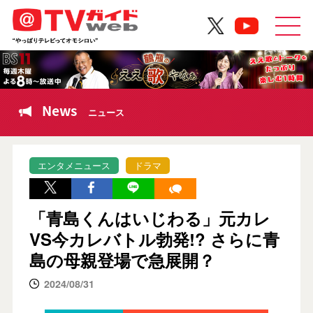
News
ニュース
エンタメニュース
ドラマ
「青島くんはいじわる」元カレ
VS今カレバトル勃発!? さらに青
島の母親登場で急展開？
2024/08/31