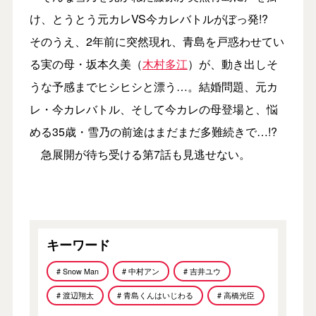
け、とうとう元カレVS今カレバトルがぼっ発!?
そのうえ、2年前に突然現れ、青島を戸惑わせてい
る実の母・坂本久美（
木村多江
）が、動き出しそ
うな予感までヒシヒシと漂う…。結婚問題、元カ
レ・今カレバトル、そして今カレの母登場と、悩
める35歳・雪乃の前途はまだまだ多難続きで…!?
急展開が待ち受ける第7話も見逃せない。
キーワード
# Snow Man
# 中村アン
# 吉井ユウ
# 渡辺翔太
# 青島くんはいじわる
# 高橋光臣