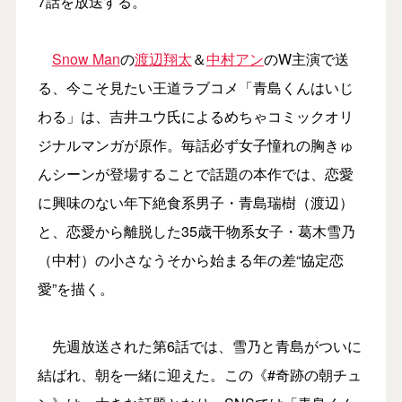
7話を放送する。
Snow Man
の
渡辺翔太
＆
中村アン
のW主演で送
る、今こそ見たい王道ラブコメ「青島くんはいじ
わる」は、吉井ユウ氏によるめちゃコミックオリ
ジナルマンガが原作。毎話必ず女子憧れの胸きゅ
んシーンが登場することで話題の本作では、恋愛
に興味のない年下絶食系男子・青島瑞樹（渡辺）
と、恋愛から離脱した35歳干物系女子・葛木雪乃
（中村）の小さなうそから始まる年の差“協定恋
愛”を描く。
先週放送された第6話では、雪乃と青島がついに
結ばれ、朝を一緒に迎えた。この《#奇跡の朝チュ