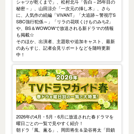
シャツが乾くまで」、松村北斗「告白－25年目の
秘密－」、山田涼介「一次元の挿し木」、さら
に、人気作の続編「VIVANT」「大追跡～警視庁S
SBC強行犯係～」「リラの花咲くけものみち2」
や、BS＆WOWOWで放送される新ドラマの情報
も掲載☆
そのほか、出演者、主題歌や追加キャスト、最新
のあらすじ、記者会見リポートなどを随時更新
中！
【2026年春】TVドラマガイド
2026年の4月・5月・6月に放送された春ドラマを
曜日ごとの一覧で見やすく紹介！
朝ドラ「風、薫る」、岡田将生＆染谷将太「田鎖