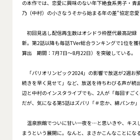
の本作では、恋愛に興味のない年下絶食系男子・青島
乃（中村）の小さなうそから始まる年の差“協定恋愛
初回見逃し配信再生数はオシドラ枠歴代最高記録（ビ
新。第2話以降も毎話TVer総合ランキングで1位を獲
算出 期間：7月7日～8月22日）を突破している。
「パリオリンピック2024」の影響で放送が2週お
続きを早く見せて」など、放送を待ちわびる声が続
辺と中村のインスタライブでも、2人が「毎回すご
だが、気になる第5話はズバリ「＃恋か、綿パンか
温泉旅館でついに甘い一夜を…と思いきや、キスし
まうという展開に。なんと、まさかこんなことにな