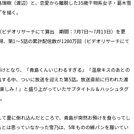
瑞樹（渡辺）と、恋愛から離脱した35歳干物系女子・葛木雪
”を描く。
デオリサーチにて算出 期間：7月7日～7月13日）を更
得、第1～5話の累計配信数が1280万回（ビデオリサーチにて
預けとなり、「青島くんいじわるすぎる」「温泉キスのあとの
出する中、ついに放送を迎えた第5話。放送直前に行われた渡
く楽しみ！」と盛り上がっていたサブタイトル＆ハッシュタグ
」。
て畳に倒れ込んだところで、青島が突然お預けを食らってし
るとは思っていなかった雪乃は、5年ものの綿パンを履いてい