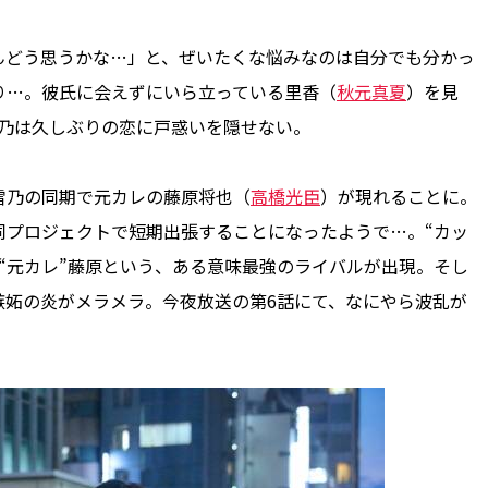
どう思うかな…」と、ぜいたくな悩みなのは自分でも分かっ
り…。彼氏に会えずにいら立っている里香（
秋元真夏
）を見
雪乃は久しぶりの恋に戸惑いを隠せない。
乃の同期で元カレの藤原将也（
高橋光臣
）が現れることに。
同プロジェクトで短期出張することになったようで…。“カッ
に“元カレ”藤原という、ある意味最強のライバルが出現。そし
嫉妬の炎がメラメラ。今夜放送の第6話にて、なにやら波乱が