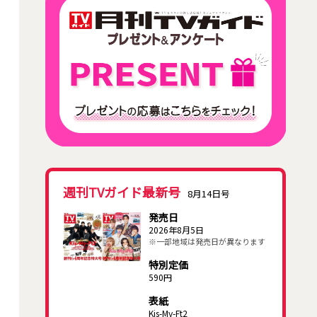
週刊TVガイド最新号
8月14日号
発売日
2026年8月5日
※一部地域は発売日が異なります
特別定価
590円
表紙
Kis-My-Ft2