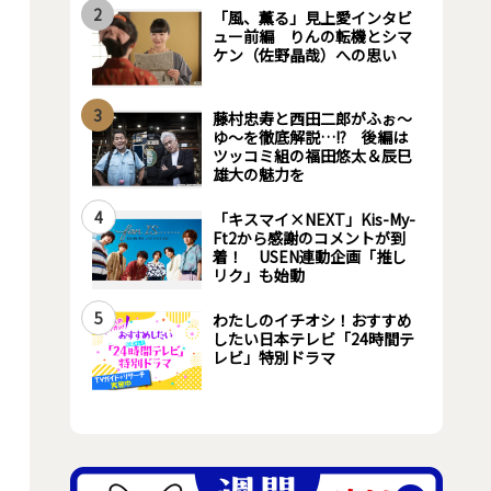
2
「風、薫る」見上愛インタビ
ュー前編 りんの転機とシマ
ケン（佐野晶哉）への思い
3
藤村忠寿と西田二郎がふぉ～
ゆ～を徹底解説…!? 後編は
ツッコミ組の福田悠太＆辰巳
雄大の魅力を
4
「キスマイ×NEXT」Kis-My-
Ft2から感謝のコメントが到
着！ USEN連動企画「推し
リク」も始動
5
わたしのイチオシ！おすすめ
したい日本テレビ「24時間テ
レビ」特別ドラマ