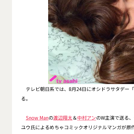
テレビ朝日系では、8月24日にオシドラサタデー
る。
Snow Man
の
渡辺翔太
＆
中村アン
のW主演で送る
ユウ氏によるめちゃコミックオリジナルマンガが原