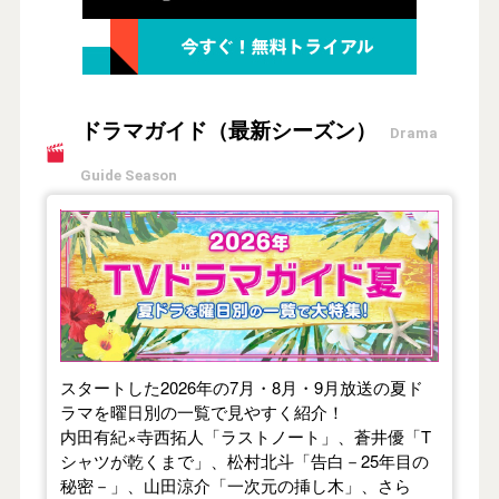
ドラマガイド（最新シーズン）
Drama
Guide Season
【2026年夏】TVドラマガイド
スタートした2026年の7月・8月・9月放送の夏ド
ラマを曜日別の一覧で見やすく紹介！
内田有紀×寺西拓人「ラストノート」、蒼井優「T
シャツが乾くまで」、松村北斗「告白－25年目の
秘密－」、山田涼介「一次元の挿し木」、さら