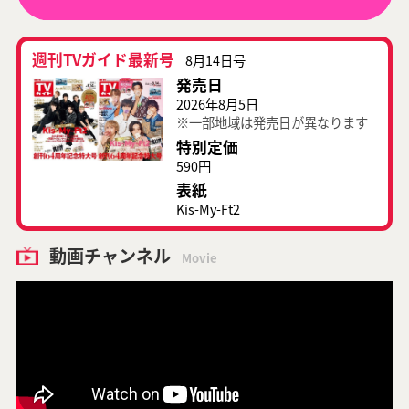
週刊TVガイド最新号
8月14日号
発売日
2026年8月5日
※一部地域は発売日が異なります
特別定価
590円
表紙
Kis-My-Ft2
動画チャンネル
Movie