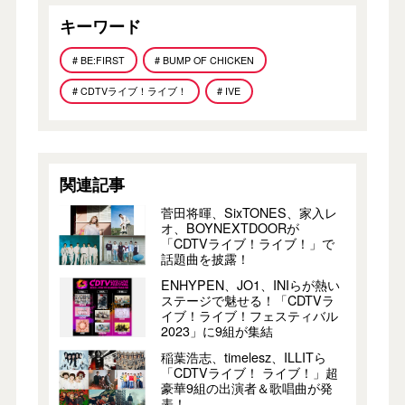
キーワード
# BE:FIRST
# BUMP OF CHICKEN
# CDTVライブ！ライブ！
# IVE
関連記事
菅田将暉、SixTONES、家入レ
オ、BOYNEXTDOORが
「CDTVライブ！ライブ！」で
話題曲を披露！
ENHYPEN、JO1、INIらが熱い
ステージで魅せる！「CDTVラ
イブ！ライブ！フェスティバル
2023」に9組が集結
稲葉浩志、timelesz、ILLITら
「CDTVライブ！ ライブ！」超
豪華9組の出演者＆歌唱曲が発
表！