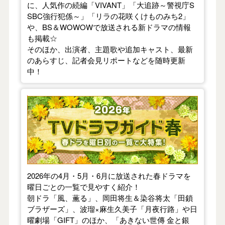
に、人気作の続編「VIVANT」「大追跡～警視庁S
SBC強行犯係～」「リラの花咲くけものみち2」
や、BS＆WOWOWで放送される新ドラマの情報
も掲載☆
そのほか、出演者、主題歌や追加キャスト、最新
のあらすじ、記者会見リポートなどを随時更新
中！
【2026年春】TVドラマガイド
2026年の4月・5月・6月に放送された春ドラマを
曜日ごとの一覧で見やすく紹介！
朝ドラ「風、薫る」、岡田将生＆染谷将太「田鎖
ブラザーズ」、波瑠×麻生久美子「月夜行路」や日
曜劇場「GIFT」のほか、「あきない世傳 金と銀