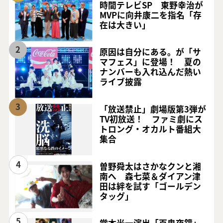
時間テレビSP 東野幸治が
MVPに向井康二を指名「存
在は大きい」
2
原因は自分にある。が「サ
マフェス」に登場！ 夏の
ナンバーも入れ込んだ熱い
ライブ披露
3
「放送禁止」劇場版第3弾が
TV初放送！ ファミ劇にス
トロング・オカルト番組大
集合
4
曽野舜太はさかなクンと湘
南へ 森七菜＆ダイアン津
田は絆を試す「ゴールデン
タッグ」
5