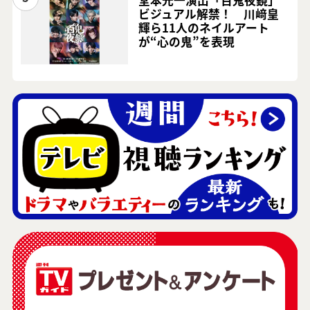
堂本光一演出「百鬼夜鏡」
ビジュアル解禁！ 川﨑皇
輝ら11人のネイルアート
が“心の鬼”を表現