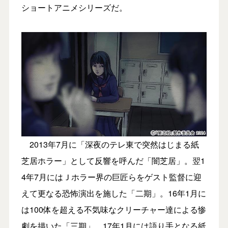
ショートアニメシリーズだ。
2013年7⽉に「深夜のテレ東で突然はじまる紙
芝居ホラー」として反響を呼んだ「闇芝居」。翌1
4年7⽉にはＪホラー界の巨匠らをゲスト監督に迎
えて更なる恐怖演出を施した「⼆期」。16年1⽉に
は100体を超える不気味なクリーチャー達による惨
劇を描いた「三期」。17年1⽉には語り⼿となる紙