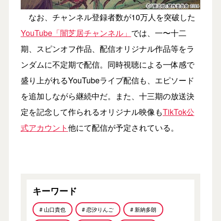
なお、チャンネル登録者数が10万⼈を突破した
YouTube「闇芝居チャンネル」
では、⼀〜⼗⼆
期、スピンオフ作品、配信オリジナル作品等をラ
ンダムに不定期で配信。同時視聴による⼀体感で
盛り上がれるYouTubeライブ配信も、エピソード
を追加しながら継続中だ。また、⼗三期の放送決
定を記念して作られるオリジナル映像も
TikTok公
式アカウント
他にて配信が予定されている。
キーワード
# ⼭⼝貴也
# 恋汐りんご
# 新納多朗