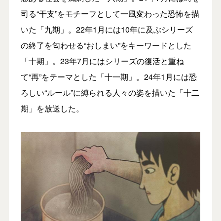
司る“⼲⽀”をモチーフとして⼀⾵変わった恐怖を描
いた「九期」。22年1⽉には10年に及ぶシリーズ
の終了を匂わせる“おしまい”をキーワードとした
「⼗期」。23年7⽉にはシリーズの復活と重ね
て“再”をテーマとした「⼗⼀期」。24年1⽉には恐
ろしい“ルール”に縛られる⼈々の姿を描いた「⼗⼆
期」を放送した。