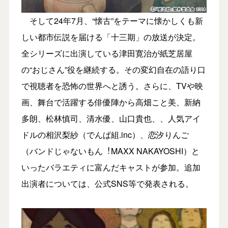
そして24年7⽉、“懐古”をテーマに懐かしくも新
しい都市伝説を届ける「⼗三期」の放送が決定。
全シリーズに出演している津⽥寛治が紙芝居屋
の“おじさん”役を継続する。その変幻⾃在の語り⼝
で視聴者を恐怖の世界へと誘う。さらに、TVや映
画、舞台で活躍する俳優陣から⾼畑こと美、新納
多朗、松林慎司、清⽔優、⼭⼝貴也、、⼈気アイ
ドルの相沢梨紗（でんぱ組.inc）、恋汐りんご
（バンドじゃないもん︕MAXX NAKAYOSHI）と
いったバラエティに富んだキャストが参加。追加
出演者については、公式SNS等で発表される。