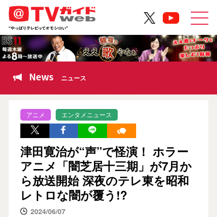
News
ニュース
アニメ
エンタメニュース
津田寛治が“声”で怪演！ ホラー
アニメ「闇芝居十三期」が7月か
ら放送開始 深夜のテレ東を昭和
レトロな闇が覆う!?
2024/06/07