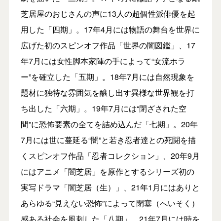
芝居屋のおじさんの声に13⼈の超個性派俳優を起
⽤した「四期」。17年4⽉には物語の舞台を世界に
広げた初のスピンオフ作品「世界の闇図鑑」、17
年7⽉には⼥性脚本家陣の⼿によって“⼥流ホラ
ー”を確⽴した「五期」。18年7⽉には⾃然現象を
題材に独特な雰囲気を醸し出す異様な世界観を打
ち出した「六期」。19年7⽉には“閉ざされた空
間”に恐怖要素の全てを詰め込んだ「七期」。20年
7⽉には世に蔓延る“闇”と若き忍者達との死闘を描
くスピンオフ作品「忍者コレクション」、20年9⽉
にはアニメ「闇芝居」を原作とするシリーズ初の
実写ドラマ「闇芝居（⽣）」、21年1⽉にはありと
あらゆる“⾒えない恐怖”によって閉塞（へいそく）
感ある社会を⾵刺した「⼋期」。21年7⽉には時を