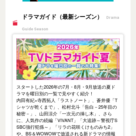
ドラマガイド（最新シーズン）
Drama
Guide Season
【2026年夏】TVドラマガイド
スタートした2026年の7月・8月・9月放送の夏ド
ラマを曜日別の一覧で見やすく紹介！
内田有紀×寺西拓人「ラストノート」、蒼井優「T
シャツが乾くまで」、松村北斗「告白－25年目の
秘密－」、山田涼介「一次元の挿し木」、さら
に、人気作の続編「VIVANT」「大追跡～警視庁S
SBC強行犯係～」「リラの花咲くけものみち2」
や、BS＆WOWOWで放送される新ドラマの情報