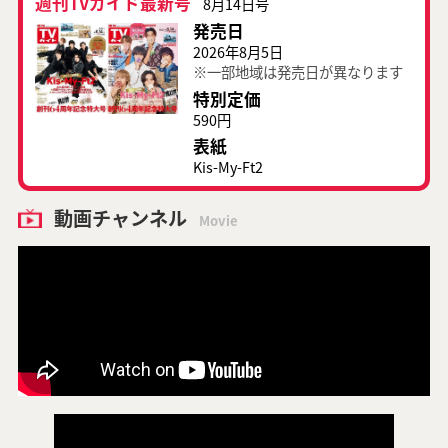
週刊TVガイド最新号
8月14日号
発売日
2026年8月5日
※一部地域は発売日が異なります
特別定価
590円
表紙
Kis-My-Ft2
動画チャンネル
Movie