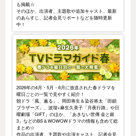
も掲載☆
そのほか、出演者、主題歌や追加キャスト、最新
のあらすじ、記者会見リポートなどを随時更新
中！
【2026年春】TVドラマガイド
2026年の4月・5月・6月に放送された春ドラマを
曜日ごとの一覧で見やすく紹介！
朝ドラ「風、薫る」、岡田将生＆染谷将太「田鎖
ブラザーズ」、波瑠×麻生久美子「月夜行路」や日
曜劇場「GIFT」のほか、「あきない世傳 金と銀
3」などのBS＆WOWOWドラマの情報も含めて総
まとめ☆
作品の出演者、主題歌や出演キャスト、記者会見