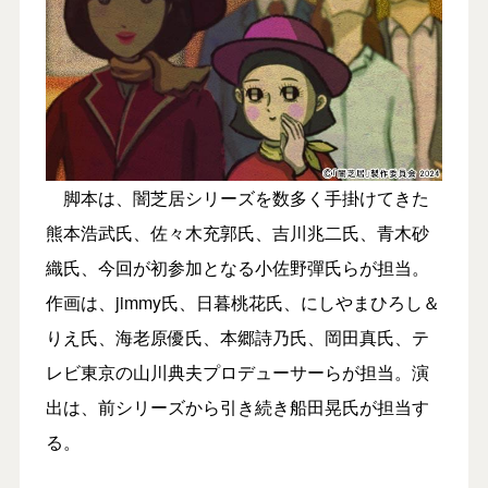
脚本は、闇芝居シリーズを数多く⼿掛けてきた
熊本浩武氏、佐々⽊充郭氏、吉川兆⼆氏、⻘⽊砂
織氏、今回が初参加となる⼩佐野彈氏らが担当。
作画は、jimmy氏、⽇暮桃花氏、にしやまひろし＆
りえ氏、海⽼原優氏、本郷詩乃氏、岡⽥真氏、テ
レビ東京の⼭川典夫プロデューサーらが担当。演
出は、前シリーズから引き続き船⽥晃氏が担当す
る。