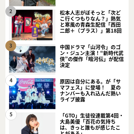
2
松本人志がぼそっと「次ど
こ行くつもりなん？」熱気
と寒風の青森生配信「西田
二郎＋（プラス）」第18回
3
中国ドラマ「山河令」のゴ
ン・ジュン主演！“新時代武
侠”の傑作「暗河伝」が配信
決定
4
原因は自分にある。が「サ
マフェス」に登場！ 夏の
ナンバーも入れ込んだ熱い
ライブ披露
5
「GTO」生徒役連載第4回・
大島美優「百花の気持ち
は、きっと誰もが感じたこ
とがある」