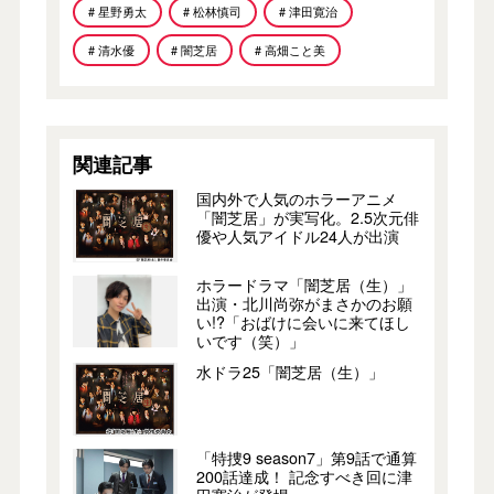
# 星野勇太
# 松林慎司
# 津田寛治
# 清⽔優
# 闇芝居
# ⾼畑こと美
関連記事
国内外で人気のホラーアニメ
「闇芝居」が実写化。2.5次元俳
優や人気アイドル24人が出演
ホラードラマ「闇芝居（生）」
出演・北川尚弥がまさかのお願
い!?「おばけに会いに来てほし
いです（笑）」
水ドラ25「闇芝居（生）」
「特捜9 season7」第9話で通算
200話達成！ 記念すべき回に津