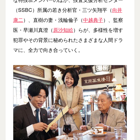
（SSBC）所属の若き分析官・三ツ矢翔平（
向井
康二
）、直樹の妻・浅輪倫子（
中越典子
）、監察
医・早瀬川真澄（
原沙知絵
）らが、多様性を増す
犯罪やその背景に秘められたさまざまな人間ドラ
マに、全力で向き合っていく。