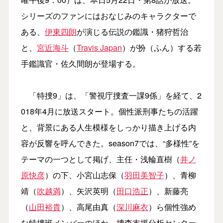
シリーズのファンにはおなじみのキャラクターで
ある、
伊東四朗
が演じる伝説の鑑識・猪狩哲治
と、
宮近海斗
（
Travis Japan
）が扮（ふん）する若
手鑑識官・佐久間朗が登場する。
「特捜9」は、「警視庁捜査一課9係」を経て、2
018年4月に放送スタート。個性派刑事たちの活躍
と、背景にある人生模様をしっかり描き上げる内
容が反響を呼んできた。season7では、“多様性”を
テーマの一つとして掲げ、主任・浅輪直樹（
井ノ
原快彦
）の下、小宮山志保（
羽田美智子
）、青柳
靖（
吹越満
）、矢沢英明（
田口浩正
）、新藤亮
（
山田裕貴
）、高尾由真（
深川麻衣
）ら個性強め
な特捜班メンバーのほか、捜査支援分析センター