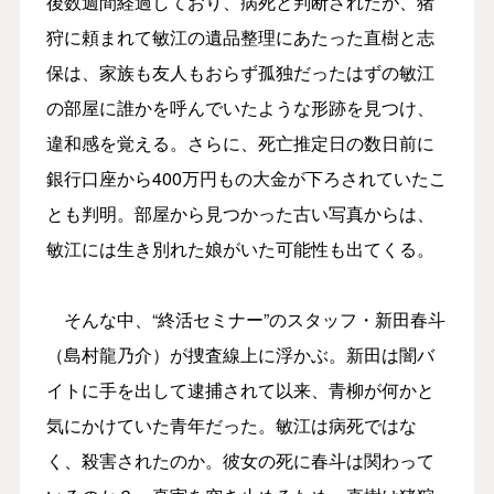
後数週間経過しており、病死と判断されたが、猪
狩に頼まれて敏江の遺品整理にあたった直樹と志
保は、家族も友人もおらず孤独だったはずの敏江
の部屋に誰かを呼んでいたような形跡を見つけ、
違和感を覚える。さらに、死亡推定日の数日前に
銀行口座から400万円もの大金が下ろされていたこ
とも判明。部屋から見つかった古い写真からは、
敏江には生き別れた娘がいた可能性も出てくる。
そんな中、“終活セミナー”のスタッフ・新田春斗
（島村龍乃介）が捜査線上に浮かぶ。新田は闇バ
イトに手を出して逮捕されて以来、青柳が何かと
気にかけていた青年だった。敏江は病死ではな
く、殺害されたのか。彼女の死に春斗は関わって