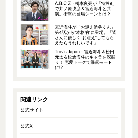
A.B.C-Z・橋本良亮が「特捜9」
で井ノ原快彦＆宮近海斗と共
演。衝撃の登場シーンとは？
宮近海斗が「お迎え渋谷くん」
第4話から“本格的”に登場。「皆
さんに優しく“お迎え”してもら
えたらうれしいです」
Travis Japan・宮近海斗＆松田
元太＆松倉海斗のキャラを深掘
り！ 恋愛トークで暴露モード
に!?
関連リンク
公式サイト
公式X