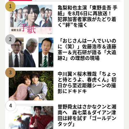
1
亀梨和也主演「東野圭吾 手
紙」を8月6日に再放送！
犯罪加害者家族がたどり着
く“絆”を描く
2
「おじさんは一人でいいの
に（笑）」佐藤浩市＆遠藤
憲一＆光石研が語る「大追
跡2」の理想の現場
3
中川翼×桜木雅哉「ちょっ
と待とうよ、春虎くん」初
日から至近距離シーンの撮
影にドキドキ
4
曽野舜太はさかなクンと湘
南へ 森七菜＆ダイアン津
田は絆を試す「ゴールデン
タッグ」