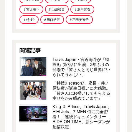
# 宮近海斗
# 山田裕貴
# 深川麻衣
# 特捜9
# 田口浩正
# 羽田美智子
関連記事
Travis Japan・宮近海斗が「特
捜9」第7話に出演。2年ぶりの
登場で「皆さんと同じ世界にい
られてうれしい」
「特捜9 season7」座長・井ノ
原快彦が誕生日祝いに大感激。
「皆さんにお祝いしてもらえる
幸せをかみ締めています」
King ＆ Prince、Travis Japan、
HiHi Jets、7 MEN 侍に完全密
着！「連続ドキュメンタリー
RIDE ON TIME」新シーズンが
配信決定