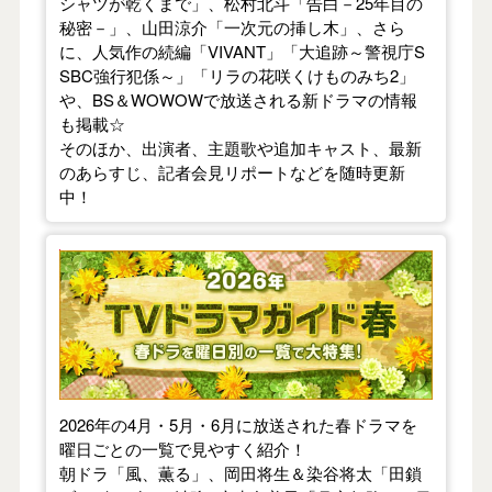
シャツが乾くまで」、松村北斗「告白－25年目の
秘密－」、山田涼介「一次元の挿し木」、さら
に、人気作の続編「VIVANT」「大追跡～警視庁S
SBC強行犯係～」「リラの花咲くけものみち2」
や、BS＆WOWOWで放送される新ドラマの情報
も掲載☆
そのほか、出演者、主題歌や追加キャスト、最新
のあらすじ、記者会見リポートなどを随時更新
中！
【2026年春】TVドラマガイド
2026年の4月・5月・6月に放送された春ドラマを
曜日ごとの一覧で見やすく紹介！
朝ドラ「風、薫る」、岡田将生＆染谷将太「田鎖