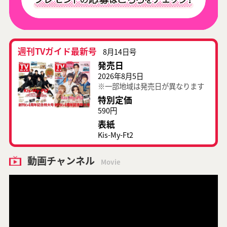
週刊TVガイド最新号
8月14日号
発売日
2026年8月5日
※一部地域は発売日が異なります
特別定価
590円
表紙
Kis-My-Ft2
動画チャンネル
Movie