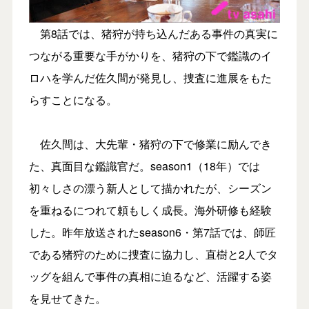
第8話では、猪狩が持ち込んだある事件の真実に
つながる重要な手がかりを、猪狩の下で鑑識のイ
ロハを学んだ佐久間が発見し、捜査に進展をもた
らすことになる。
佐久間は、大先輩・猪狩の下で修業に励んでき
た、真面目な鑑識官だ。season1（18年）では
初々しさの漂う新人として描かれたが、シーズン
を重ねるにつれて頼もしく成長。海外研修も経験
した。昨年放送されたseason6・第7話では、師匠
である猪狩のために捜査に協力し、直樹と2人でタ
ッグを組んで事件の真相に迫るなど、活躍する姿
を見せてきた。