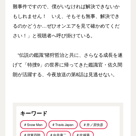
難事件ですので、僕がいなければ解決できないか
もしれません！ いえ、そもそも無事、解決でき
るのかどうか…ぜひオンエアを見て確かめてくだ
さい！」と視聴者へ呼び掛けている。
“伝説の鑑識”猪狩哲治と共に、さらなる成長を遂
げて「特捜9」の世界に帰ってきた鑑識官・佐久間
朗が活躍する、今夜放送の第8話は見逃せない。
キーワード
# Snow Man
# Travis Japan
# 井ノ原快彦
# 伊東四朗
# 向井康二
# 吹越満