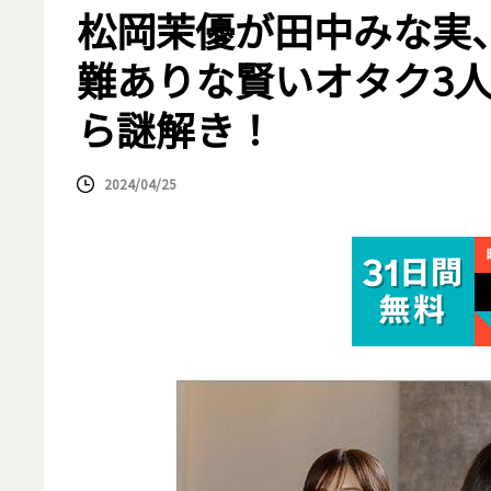
松岡茉優が田中みな実
難ありな賢いオタク3
ら謎解き！
2024/04/25