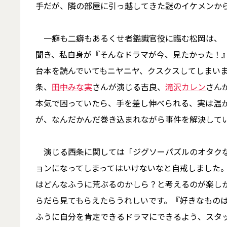
手だが、隣の部屋に引っ越してきた謎のイケメンか
一癖も二癖もあるくせ者鑑識官役に臨む松岡は、「
聞き、私自身が『そんなドラマが今、見たかった！
台本を読んでいてもニヤニヤ、クスクスしてしまい
条、
田中みな実
さんが演じる吉良、
滝沢カレン
さん
本気で困っていたら、手を差し伸べられる、実は温
が、なんだかんだ巻き込まれながら事件を解決して
演じる西条に関しては「ジグソーパズルのオタクな
ョンになってしまってはいけないなと自戒しました
はどんなふうに荒ぶるのかしら？と考えるのが楽し
らだら見てもらえたらうれしいです。『好きなもの
ふうに自分を肯定できるドラマにできるよう、スタ