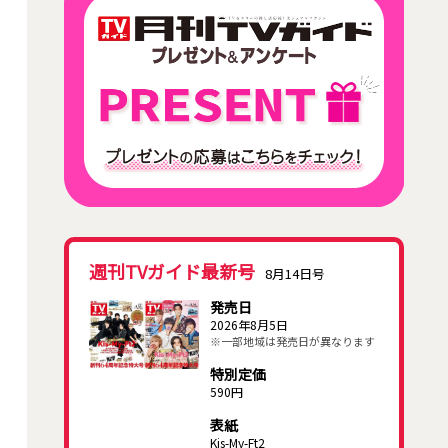
週刊TVガイド最新号
8月14日号
発売日
2026年8月5日
※一部地域は発売日が異なります
特別定価
590円
表紙
Kis-My-Ft2