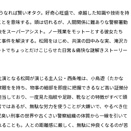
いうなれば賢いオタク。好奇心旺盛で、卓越した知識や技術を持
ことを意味する。頭は切れるが、人間関係に難ありな警察署勤
決をスーパーアシスト。ノー残業をモットーとする彼女たち
に事件を解決する。松岡をはじめ、共演の田中みな実、滝沢カ
ートでちょっとだけこじらせた日常＆痛快な謎解きストーリー
演となる松岡が演じる主人公・西条唯は、小鳥遊（たかな
察眼をを持ち、物事の細部を即座に把握できるなど高い証拠分
担当しており、一度見た指紋や足跡、靴などの特徴がすべて頭
官ではあるが、無駄な労力を使うことが大嫌いで、やるべき仕
泥臭い刑事の世界や古くさい警察組織の体質から一線を引いて
れることも。人との距離感に厳しく、無駄に仲良くなるのが苦