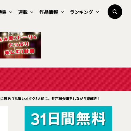
特集
連載
作品情報
ランキング
に難ありな賢いオタク3人組に。井戸端会議をしながら謎解き！