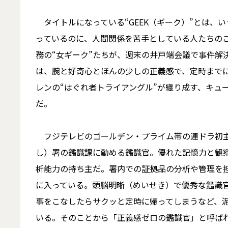
タイトルになっている“GEEK（ギーク）”とは、
っているのに、人間関係を苦手としている人たちの
務の“女ギーク”たちが、週末の井戸端会議で事件解
は、腕と好奇心とほんの少しの正義感で、定時まで
レンの“はぐれ者トライアングル”が織り成す、キュ
だ。
フジテレビのゴールデン・プライム帯の連ドラ初主
し）署の鑑識課に勤める鑑識官。優れた記憶力と観
析能力の持ち主だ。署内での証拠品の分析や管理を
に入っている。頭脳明晰（めいせき）で優秀な鑑識
事をこなしたらサクッと定時に帰ってしまうなど、
いる。そのことから「正義感ゼロの鑑識官」と呼ば