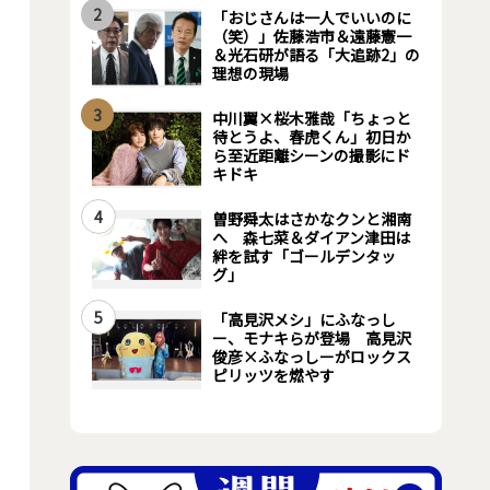
2
「おじさんは一人でいいのに
（笑）」佐藤浩市＆遠藤憲一
＆光石研が語る「大追跡2」の
理想の現場
3
中川翼×桜木雅哉「ちょっと
待とうよ、春虎くん」初日か
ら至近距離シーンの撮影にド
キドキ
4
曽野舜太はさかなクンと湘南
へ 森七菜＆ダイアン津田は
絆を試す「ゴールデンタッ
グ」
5
「高見沢メシ」にふなっし
ー、モナキらが登場 高見沢
俊彦×ふなっしーがロックス
ピリッツを燃やす