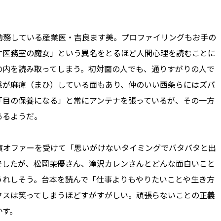
務している産業医・吉良ます美。プロファイリングもお手の
す医務室の魔女」という異名をとるほど人間心理を読むことに
の内を読み取ってしまう。初対面の人でも、通りすがりの人で
感が麻痺（まひ）している面もあり、仲のいい西条らにはズバ
「目の保養になる」と常にアンテナを張っているが、その一方
あるようだ。
オファーを受けて「思いがけないタイミングでバタバタと出
でしたが、松岡茉優さん、滝沢カレンさんとどんな面白いこと
うれしそう。台本を読んで「仕事よりもやりたいことや生き方
クスは笑ってしまうほどすがすがしい。頑張らないことの正義
かす。