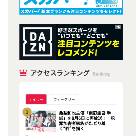
アクセスランキング
Ranking
デイリー
ウィークリー
1
亀梨和也主演「東野圭吾 手
紙」を8月6日に再放送！ 犯
罪加害者家族がたどり着
く“絆”を描く