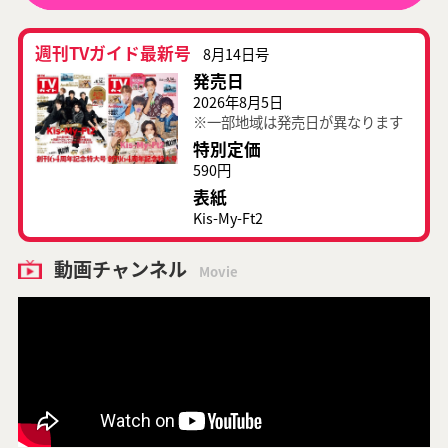
週刊TVガイド最新号
8月14日号
発売日
2026年8月5日
※一部地域は発売日が異なります
特別定価
590円
表紙
Kis-My-Ft2
動画チャンネル
Movie