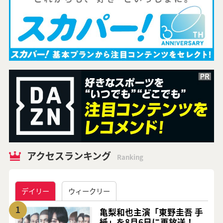
アクセスランキング
Ranking
デイリー
ウィークリー
1
亀梨和也主演「東野圭吾 手
紙」を8月6日に再放送！