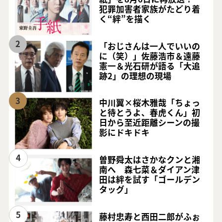
犯罪加害者家族がたどり着
く“絆”を描く
2
「おじさんは一人でいいの
に（笑）」佐藤浩市＆遠藤
憲一＆光石研が語る「大追
跡2」の理想の現場
3
中川翼×桜木雅哉「ちょっ
と待とうよ、春虎くん」初
日から至近距離シーンの撮
影にドキドキ
4
曽野舜太はさかなクンと湘
南へ 森七菜＆ダイアン津
田は絆を試す「ゴールデン
タッグ」
5
藤村忠寿と西田二郎がふぉ