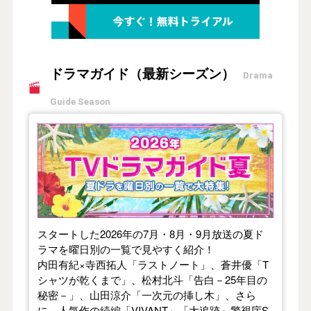
ドラマガイド（最新シーズン）
Drama
Guide Season
【2026年夏】TVドラマガイド
スタートした2026年の7月・8月・9月放送の夏ド
ラマを曜日別の一覧で見やすく紹介！
内田有紀×寺西拓人「ラストノート」、蒼井優「T
シャツが乾くまで」、松村北斗「告白－25年目の
秘密－」、山田涼介「一次元の挿し木」、さら
に、人気作の続編「VIVANT」「大追跡～警視庁S