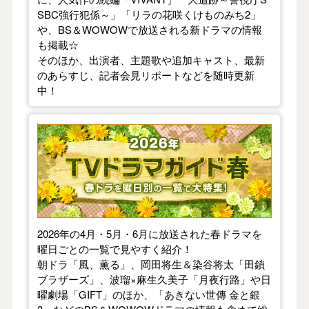
SBC強行犯係～」「リラの花咲くけものみち2」
や、BS＆WOWOWで放送される新ドラマの情報
も掲載☆
そのほか、出演者、主題歌や追加キャスト、最新
のあらすじ、記者会見リポートなどを随時更新
中！
【2026年春】TVドラマガイド
2026年の4月・5月・6月に放送された春ドラマを
曜日ごとの一覧で見やすく紹介！
朝ドラ「風、薫る」、岡田将生＆染谷将太「田鎖
ブラザーズ」、波瑠×麻生久美子「月夜行路」や日
曜劇場「GIFT」のほか、「あきない世傳 金と銀