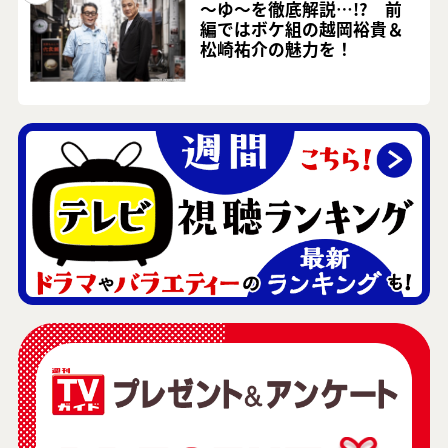
～ゆ～を徹底解説…!? 前
編ではボケ組の越岡裕貴＆
松崎祐介の魅力を！