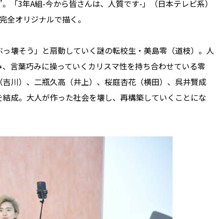
。「3年A組-今から皆さんは、人質です-」（日本テレビ系）
に完全オリジナルで描く。
っ壊そう」と扇動していく謎の転校生・美島零（道枝）。人
み、言葉巧みに操っていくカリスマ性を持ち合わせている零
（吉川）、二瓶久高（井上）、桜庭杏花（横田）、呉井賢成
を結成。大人が作った社会を壊し、再構築していくことにな