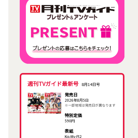
週刊TVガイド最新号
8月14日号
発売日
2026年8月5日
※一部地域は発売日が異なります
特別定価
590円
表紙
Kis-My-Ft2