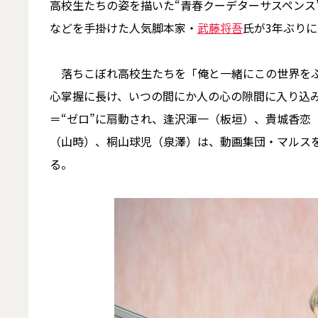
高校生たちの姿を描いた“青春クーデターサスペンス”
などを手掛けた人気脚本家・
武藤将吾
氏が3年ぶり
落ちこぼれ高校生たちを「俺と一緒にこの世界をぶ
心掌握に長け、いつの間にか人の心の隙間に入り込
＝“ゼロ”に扇動され、逢沢渾一（板垣）、貴城香恋
（山時）、桐山球児（泉澤）は、動画集団・マルス
る。