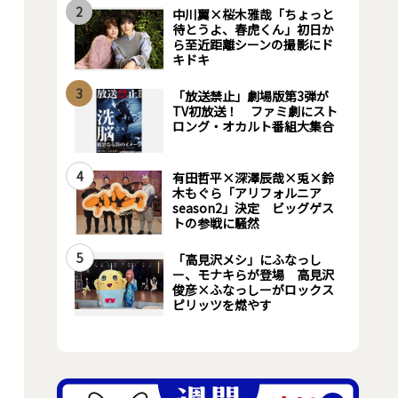
2
中川翼×桜木雅哉「ちょっと
待とうよ、春虎くん」初日か
ら至近距離シーンの撮影にド
キドキ
3
「放送禁止」劇場版第3弾が
TV初放送！ ファミ劇にスト
ロング・オカルト番組大集合
4
有田哲平×深澤辰哉×兎×鈴
木もぐら「アリフォルニア
season2」決定 ビッグゲス
トの参戦に騒然
5
「高見沢メシ」にふなっし
ー、モナキらが登場 高見沢
俊彦×ふなっしーがロックス
ピリッツを燃やす