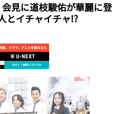
」会見に道枝駿佑が華麗に登
人とイチャイチャ!?