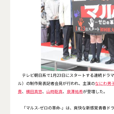
テレビ朝日系で1月23日にスタートする連続ドラ
ル）の制作発表記者会見が行われ、主演の
なにわ男
貴
、
横田真悠
、
山時聡真
、
泉澤祐希
が登壇した。
「マルス-ゼロの革命-」は、爽快な新感覚青春ド