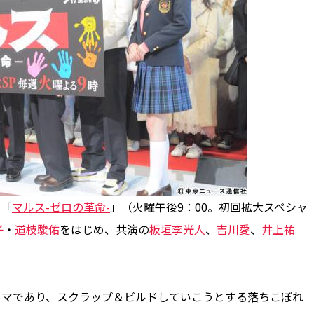
マ「
マルス-ゼロの革命-
」（火曜午後9：00。初回拡大スペシャ
子
・
道枝駿佑
をはじめ、共演の
板垣李光人
、
吉川愛
、
井上祐
ラマであり、スクラップ＆ビルドしていこうとする落ちこぼれ