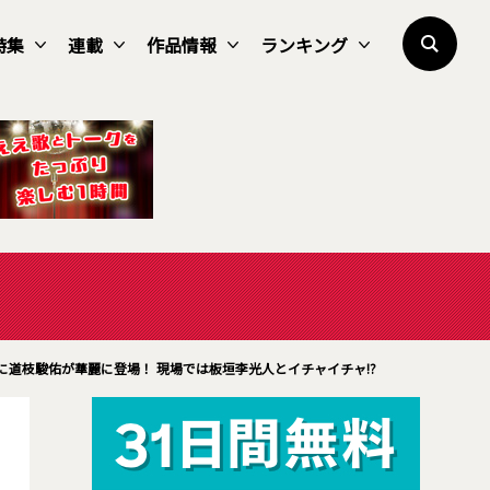
特集
連載
作品情報
ランキング
に道枝駿佑が華麗に登場！ 現場では板垣李光人とイチャイチャ!?