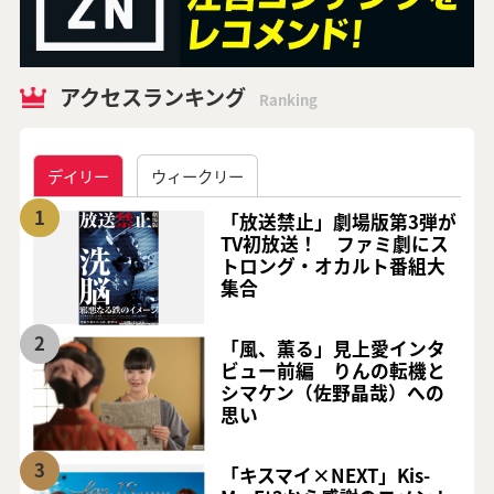
アクセスランキング
Ranking
デイリー
ウィークリー
1
「放送禁止」劇場版第3弾が
TV初放送！ ファミ劇にス
トロング・オカルト番組大
集合
2
「風、薫る」見上愛インタ
ビュー前編 りんの転機と
シマケン（佐野晶哉）への
思い
3
「キスマイ×NEXT」Kis-