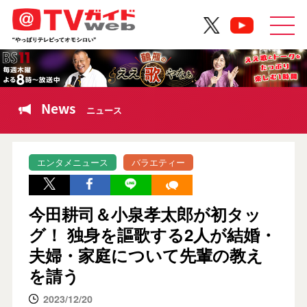
News
ニュース
エンタメニュース
バラエティー
今田耕司＆小泉孝太郎が初タッ
グ！ 独身を謳歌する2人が結婚・
夫婦・家庭について先輩の教え
を請う
2023/12/20