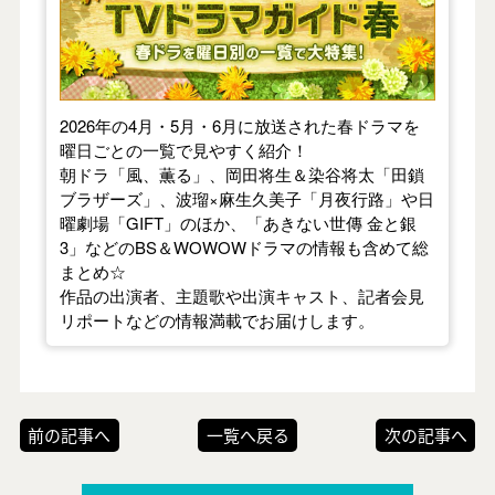
2026年の4月・5月・6月に放送された春ドラマを
曜日ごとの一覧で見やすく紹介！
朝ドラ「風、薫る」、岡田将生＆染谷将太「田鎖
ブラザーズ」、波瑠×麻生久美子「月夜行路」や日
曜劇場「GIFT」のほか、「あきない世傳 金と銀
3」などのBS＆WOWOWドラマの情報も含めて総
まとめ☆
作品の出演者、主題歌や出演キャスト、記者会見
リポートなどの情報満載でお届けします。
前の記事へ
一覧へ戻る
次の記事へ