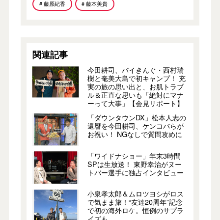
# 藤原紀香
# 藤本美貴
関連記事
今田耕司、バイきんぐ・西村瑞
樹と奄美大島で初キャンプ！ 充
実の旅の思い出と、お肌トラブ
ル＆正直な思いも「絶対にマナ
ーって大事」【会見リポート】
「ダウンタウンDX」松本人志の
還暦を今田耕司、ケンコバらが
お祝い！ NGなしで質問攻めに
「ワイドナショー」年末3時間
SPは生放送！ 東野幸治がヌー
トバー選手に独占インタビュー
小泉孝太郎＆ムロツヨシがロス
で気まま旅！“友達20周年”記念
で初の海外ロケ。恒例のサプラ
イズも