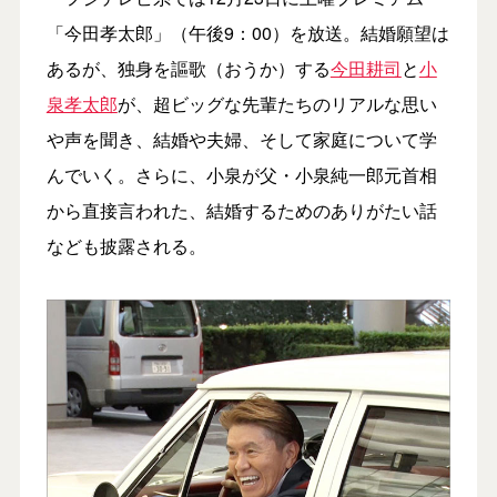
「今田孝太郎」（午後9：00）を放送。結婚願望は
あるが、独身を謳歌（おうか）する
今田耕司
と
小
泉孝太郎
が、超ビッグな先輩たちのリアルな思い
や声を聞き、結婚や夫婦、そして家庭について学
んでいく。さらに、小泉が父・小泉純一郎元首相
から直接言われた、結婚するためのありがたい話
なども披露される。