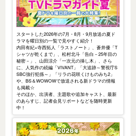
スタートした2026年の7月・8月・9月放送の夏ド
ラマを曜日別の一覧で見やすく紹介！
内田有紀×寺西拓人「ラストノート」、蒼井優「T
シャツが乾くまで」、松村北斗「告白－25年目の
秘密－」、山田涼介「一次元の挿し木」、さら
に、人気作の続編「VIVANT」「大追跡～警視庁S
SBC強行犯係～」「リラの花咲くけものみち2」
や、BS＆WOWOWで放送される新ドラマの情報
も掲載☆
そのほか、出演者、主題歌や追加キャスト、最新
のあらすじ、記者会見リポートなどを随時更新
中！
【2026年春】TVドラマガイド