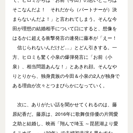
そこなんだよ！ それだから（パートナーが）決
まらないんだよ！」と言われてしまう。そんな今
田が理想の結婚相手について口にすると、想像を
はるかに超える衝撃発言の連発に藤本が「えー！
信じられないんだけど…」とどん引きする。一
方、ヒロミも驚く小泉の爆弾発言に「お前（小
泉）、相当問題あんな！」とあきれ顔。そんなや
りとりから、独身貴族の今田＆小泉の2人が独身で
ある理由が次々とつまびらかになっていく。
次に、ありがたい話を聞かせてくれるのは、藤
原紀香だ。藤原は、2016年に歌舞伎俳優の片岡愛
之助と結婚し、映画「翔んで埼玉 ～琵琶湖より愛
をこめて～」（23年）で夫婦初共演を果たすな