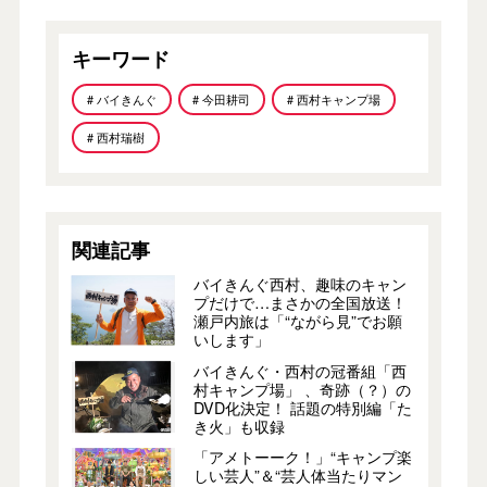
キーワード
# バイきんぐ
# 今田耕司
# 西村キャンプ場
# 西村瑞樹
関連記事
バイきんぐ西村、趣味のキャン
プだけで…まさかの全国放送！
瀬戸内旅は「“ながら見”でお願
いします」
バイきんぐ・西村の冠番組「西
村キャンプ場」 、奇跡（？）の
DVD化決定！ 話題の特別編「た
き火」も収録
「アメトーーク！」“キャンプ楽
しい芸人”＆“芸人体当たりマン