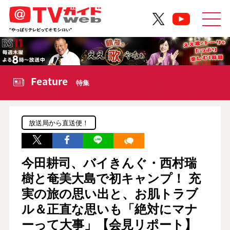
Feature
特集
放送局から直送便！
今田耕司、バイきんぐ・西村瑞
樹と奄美大島で初キャンプ！ 充
実の旅の思い出と、お肌トラブ
ル＆正直な思いも「絶対にマナ
ーって大事」【会見リポート】