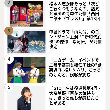
2
松本人志がぼそっと「次ど
こ行くつもりなん？」熱気
と寒風の青森生配信「西田
二郎＋（プラス）」第18回
3
中国ドラマ「山河令」のゴ
ン・ジュン主演！“新時代武
侠”の傑作「暗河伝」が配信
決定
4
「ニカゲーム」イベントで
二階堂高嗣＆猪俣周杜の“謎
英訳”に松井ケムリ、こっち
のけんと、観客が挑む
5
「GTO」生徒役連載第4回・
大島美優「百花の気持ち
は、きっと誰もが感じたこ
とがある」