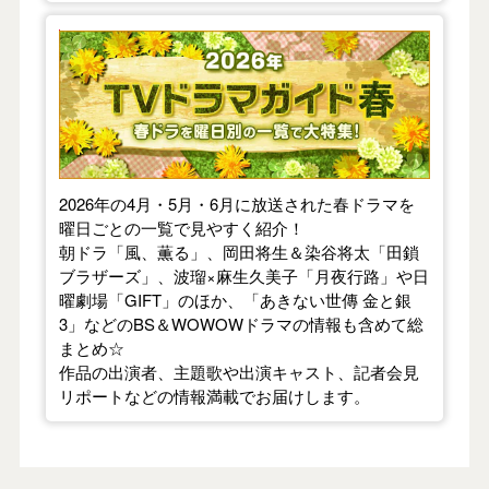
【2026年春】TVドラマガイド
2026年の4月・5月・6月に放送された春ドラマを
曜日ごとの一覧で見やすく紹介！
朝ドラ「風、薫る」、岡田将生＆染谷将太「田鎖
ブラザーズ」、波瑠×麻生久美子「月夜行路」や日
曜劇場「GIFT」のほか、「あきない世傳 金と銀
3」などのBS＆WOWOWドラマの情報も含めて総
まとめ☆
作品の出演者、主題歌や出演キャスト、記者会見
リポートなどの情報満載でお届けします。