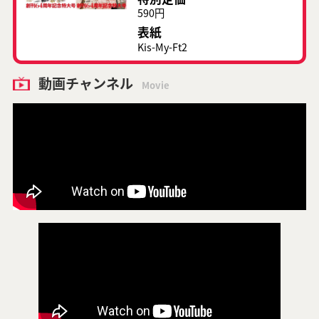
590円
表紙
Kis-My-Ft2
動画チャンネル
Movie