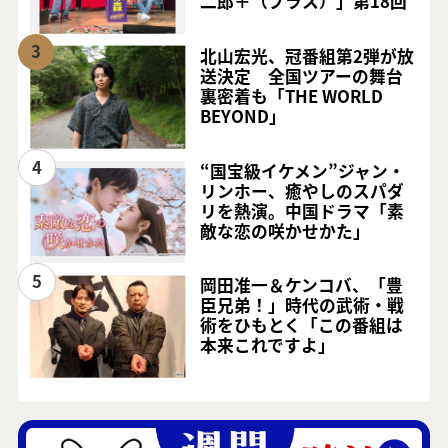
二郎＋（プラス）」第18回
3
北山宏光、冠番組第2弾が放
送決定 全国ツアーの舞台
裏密着も「THE WORLD
BEYOND」
4
“国宝級イケメン”ジャン・
リンホー、癒やしのスパダ
リを熱演。中国ドラマ「素
敵な恋の咲かせかた」
5
岡田准一＆ケンコバ、「豊
臣兄弟！」時代の武術・戦
術をひもとく「この番組は
本来これですよ」