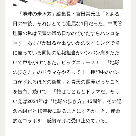
「地球の歩き方」編集長・宮田崇氏は「とある
日の午後、それはとても退屈な1日だった。中間管
理職の私は伝票の締め日なのでひたすらハンコを
押す。あくびが出るか出ないかのタイミングで隣
に座っている同期の広報担当がバンバン肩をたた
いて声をかけてきた。ビッグニュース！ 『地球
の歩き方』のドラマをやるって！ 押印中のハン
コがずれるほどの衝撃」と青天の霹靂だったこと
を告白。続けて、「旅はもともとドラマだ。そう
いえば2024年は『地球の歩き方』45周年。その記
念番組だと10年後に語ることにするか」と、運命
的なコラボを、感慨深げに受け止めている。