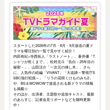
【2026年夏】TVドラマガイド
スタートした2026年の7月・8月・9月放送の夏ド
ラマを曜日別の一覧で見やすく紹介！
内田有紀×寺西拓人「ラストノート」、蒼井優「T
シャツが乾くまで」、松村北斗「告白－25年目の
秘密－」、山田涼介「一次元の挿し木」、さら
に、人気作の続編「VIVANT」「大追跡～警視庁S
SBC強行犯係～」「リラの花咲くけものみち2」
や、BS＆WOWOWで放送される新ドラマの情報
も掲載☆
そのほか、出演者、主題歌や追加キャスト、最新
のあらすじ、記者会見リポートなどを随時更新
中！