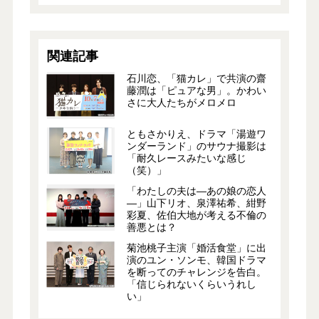
関連記事
石川恋、「猫カレ」で共演の齋
藤潤は「ピュアな男」。かわい
さに大人たちがメロメロ
ともさかりえ、ドラマ「湯遊ワ
ンダーランド」のサウナ撮影は
「耐久レースみたいな感じ
（笑）」
「わたしの夫は―あの娘の恋人
―」山下リオ、泉澤祐希、紺野
彩夏、佐伯大地が考える不倫の
善悪とは？
菊池桃子主演「婚活食堂」に出
演のユン・ソンモ、韓国ドラマ
を断ってのチャレンジを告白。
「信じられないくらいうれし
い」