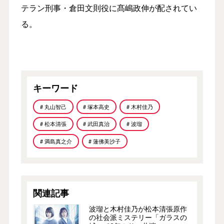
テラン刑事・倉田文則役に髙嶋政伸が配されてい
る。
キーワード
# 丸山智己
# 塚本高史
# 木村佳乃
# 松本清張
# 武田真治
# 波瑠
# 満島真之介
# 蓮佛美沙子
関連記事
波瑠と木村佳乃が松本清張原作
の社会派ミステリー「ガラスの