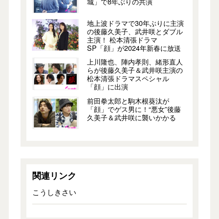
城」で8年ぶりの共演
地上波ドラマで30年ぶりに主演
の後藤久美子、武井咲とダブル
主演！ 松本清張ドラマ
SP「顔」が2024年新春に放送
上川隆也、陣内孝則、緒形直人
らが後藤久美子＆武井咲主演の
松本清張ドラマスペシャル
「顔」に出演
前田拳太郎と駒木根葵汰が
「顔」でゲス男に！“悪女”後藤
久美子＆武井咲に襲いかかる
関連リンク
こうしきさい