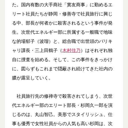
た。国内有数の大手商社「實友商事」に勤めるエ
リート社員たちが静岡・修善寺で社員旅行に興じ
る中、部長が何者かに殺害されるという事件が発
生。次世代エネルギー部に所属する一般職で地味
な的場郁子（波瑠）と、総合職で出世頭のバリキ
ャリ課長・三上田鶴子（
木村佳乃
）はそれぞれ独
自に捜査を始める。そして、この事件をきっかけ
に、図らずもこれまで隠蔽され続けてきた社内の
膿が露呈していく。
社員旅行先の修禅寺で殺害されてしまう、次世
代エネルギー部のエリート部長・杉岡久一郎を演
じるのは、丸山智己。美形でスタイリッシュ、仕
事も優秀で女性社員からの人気も高い杉岡は、次