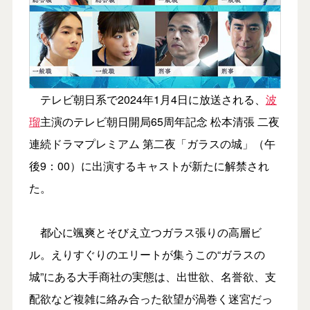
テレビ朝日系で2024年1月4日に放送される、
波
瑠
主演のテレビ朝日開局65周年記念 松本清張 二夜
連続ドラマプレミアム 第二夜「ガラスの城」（午
後9：00）に出演するキャストが新たに解禁され
た。
都心に颯爽とそびえ立つガラス張りの高層ビ
ル。えりすぐりのエリートが集うこの“ガラスの
城”にある大手商社の実態は、出世欲、名誉欲、支
配欲など複雑に絡み合った欲望が渦巻く迷宮だっ