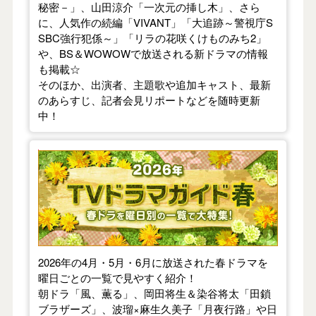
秘密－」、山田涼介「一次元の挿し木」、さら
に、人気作の続編「VIVANT」「大追跡～警視庁S
SBC強行犯係～」「リラの花咲くけものみち2」
や、BS＆WOWOWで放送される新ドラマの情報
も掲載☆
そのほか、出演者、主題歌や追加キャスト、最新
のあらすじ、記者会見リポートなどを随時更新
中！
【2026年春】TVドラマガイド
2026年の4月・5月・6月に放送された春ドラマを
曜日ごとの一覧で見やすく紹介！
朝ドラ「風、薫る」、岡田将生＆染谷将太「田鎖
ブラザーズ」、波瑠×麻生久美子「月夜行路」や日