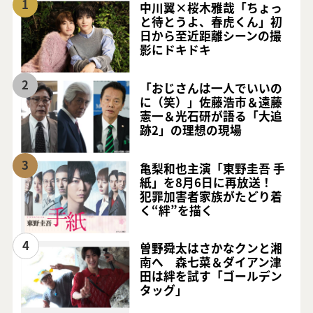
1
中川翼×桜木雅哉「ちょっ
と待とうよ、春虎くん」初
日から至近距離シーンの撮
影にドキドキ
2
「おじさんは一人でいいの
に（笑）」佐藤浩市＆遠藤
憲一＆光石研が語る「大追
跡2」の理想の現場
3
亀梨和也主演「東野圭吾 手
紙」を8月6日に再放送！
犯罪加害者家族がたどり着
く“絆”を描く
4
曽野舜太はさかなクンと湘
南へ 森七菜＆ダイアン津
田は絆を試す「ゴールデン
タッグ」