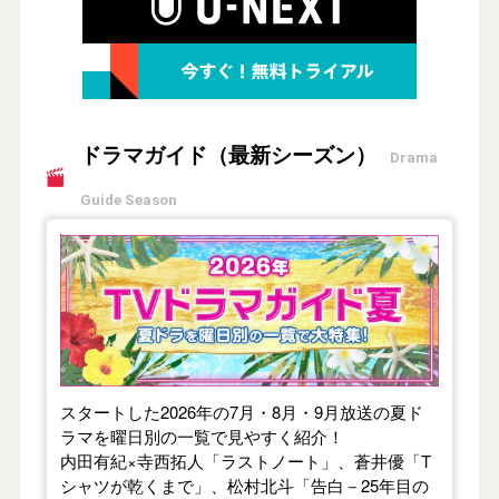
ドラマガイド（最新シーズン）
Drama
Guide Season
【2026年夏】TVドラマガイド
スタートした2026年の7月・8月・9月放送の夏ド
ラマを曜日別の一覧で見やすく紹介！
内田有紀×寺西拓人「ラストノート」、蒼井優「T
シャツが乾くまで」、松村北斗「告白－25年目の