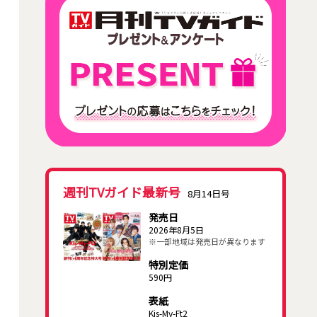
週刊TVガイド最新号
8月14日号
発売日
2026年8月5日
※一部地域は発売日が異なります
特別定価
590円
表紙
Kis-My-Ft2