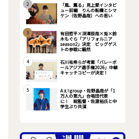
2
「風、薫る」見上愛インタビ
ュー前編 りんの転機とシマ
ケン（佐野晶哉）への思い
3
有田哲平×深澤辰哉×兎×鈴
木もぐら「アリフォルニア
season2」決定 ビッグゲス
トの参戦に騒然
4
石川祐希らが考案「バレーボ
ールアジア選手権2026」中継
キャッチコピーが決定！
5
Aぇ! group・佐野晶哉が「1
万人の第九」合唱団代表
に！ 総監督・佐渡裕氏と中
学生ぶり共演