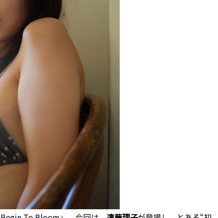
in To Bloom」。今回は、
遠藤理子
が登場し、とある“初