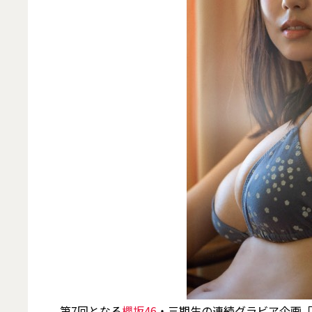
第7回となる
櫻坂46
・三期生の連続グラビア企画「Beg