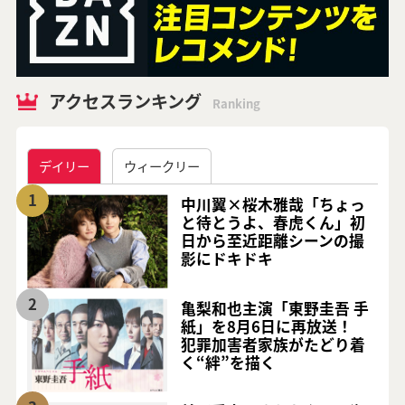
アクセスランキング
Ranking
デイリー
ウィークリー
1
中川翼×桜木雅哉「ちょっ
と待とうよ、春虎くん」初
日から至近距離シーンの撮
影にドキドキ
2
亀梨和也主演「東野圭吾 手
紙」を8月6日に再放送！
犯罪加害者家族がたどり着
く“絆”を描く