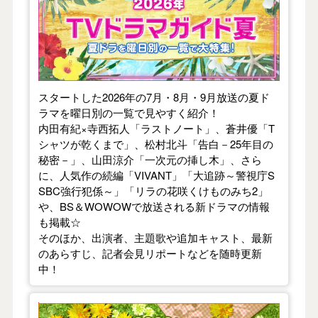
スタートした2026年の7月・8月・9月放送の夏ド
ラマを曜日別の一覧で見やすく紹介！
内田有紀×寺西拓人「ラストノート」、蒼井優「T
シャツが乾くまで」、松村北斗「告白－25年目の
秘密－」、山田涼介「一次元の挿し木」、さら
に、人気作の続編「VIVANT」「大追跡～警視庁S
SBC強行犯係～」「リラの花咲くけものみち2」
や、BS＆WOWOWで放送される新ドラマの情報
も掲載☆
そのほか、出演者、主題歌や追加キャスト、最新
のあらすじ、記者会見リポートなどを随時更新
中！
【2026年春】TVドラマガイド