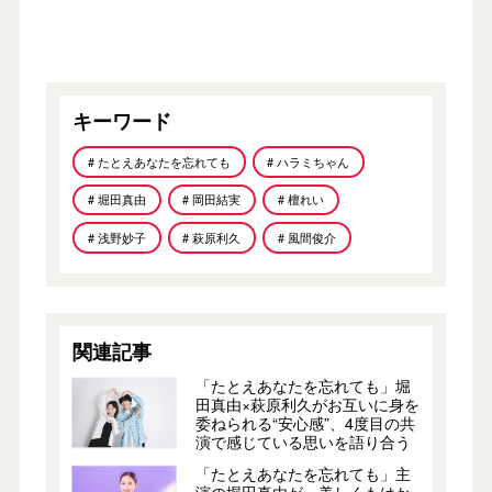
キーワード
# たとえあなたを忘れても
# ハラミちゃん
# 堀田真由
# 岡田結実
# 檀れい
# 浅野妙子
# 萩原利久
# 風間俊介
関連記事
「たとえあなたを忘れても」堀
田真由×萩原利久がお互いに身を
委ねられる“安心感”、4度目の共
演で感じている思いを語り合う
「たとえあなたを忘れても」主
演の堀田真由が、美しくもはか