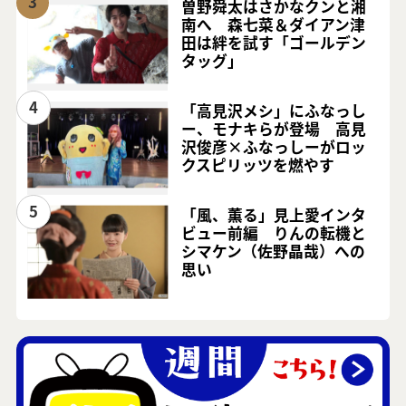
3
曽野舜太はさかなクンと湘
南へ 森七菜＆ダイアン津
田は絆を試す「ゴールデン
タッグ」
4
「高見沢メシ」にふなっし
ー、モナキらが登場 高見
沢俊彦×ふなっしーがロッ
クスピリッツを燃やす
5
「風、薫る」見上愛インタ
ビュー前編 りんの転機と
シマケン（佐野晶哉）への
思い