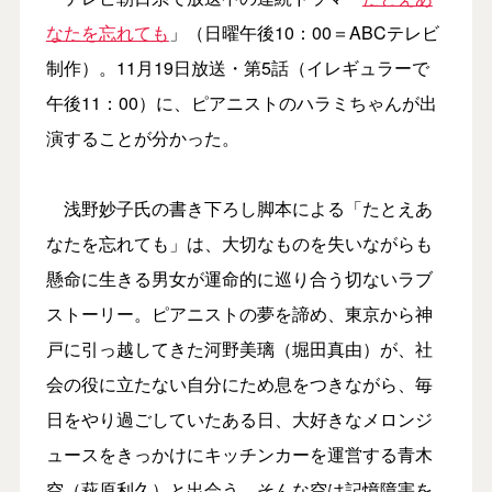
なたを忘れても
」（日曜午後10：00＝ABCテレビ
制作）。11月19日放送・第5話（イレギュラーで
午後11：00）に、ピアニストのハラミちゃんが出
演することが分かった。
浅野妙子氏の書き下ろし脚本による「たとえあ
なたを忘れても」は、大切なものを失いながらも
懸命に生きる男女が運命的に巡り合う切ないラブ
ストーリー。ピアニストの夢を諦め、東京から神
戸に引っ越してきた河野美璃（堀田真由）が、社
会の役に立たない自分にため息をつきながら、毎
日をやり過ごしていたある日、大好きなメロンジ
ュースをきっかけにキッチンカーを運営する青木
空（萩原利久）と出会う。そんな空は記憶障害を