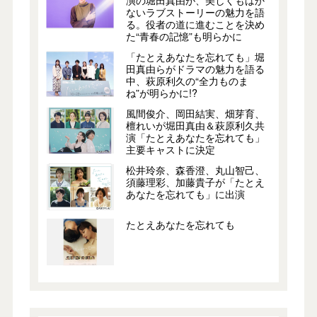
ないラブストーリーの魅力を語
る。役者の道に進むことを決め
た“青春の記憶”も明らかに
「たとえあなたを忘れても」堀
田真由らがドラマの魅力を語る
中、萩原利久の“全力ものま
ね”が明らかに!?
風間俊介、岡田結実、畑芽育、
檀れいが堀田真由＆萩原利久共
演「たとえあなたを忘れても」
主要キャストに決定
松井玲奈、森香澄、丸山智己、
須藤理彩、加藤貴子が「たとえ
あなたを忘れても」に出演
たとえあなたを忘れても