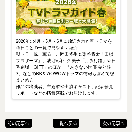
2026年の4月・5月・6月に放送された春ドラマを
曜日ごとの一覧で見やすく紹介！
朝ドラ「風、薫る」、岡田将生＆染谷将太「田鎖
ブラザーズ」、波瑠×麻生久美子「月夜行路」や日
曜劇場「GIFT」のほか、「あきない世傳 金と銀
3」などのBS＆WOWOWドラマの情報も含めて総
まとめ☆
作品の出演者、主題歌や出演キャスト、記者会見
リポートなどの情報満載でお届けします。
前の記事へ
一覧へ戻る
次の記事へ