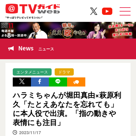
News
ニュース
エンタメニュース
ドラマ
ハラミちゃんが堀田真由×萩原利
久「たとえあなたを忘れても」
に本人役で出演。「指の動きや
表情にも注目」
2023/11/17