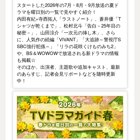
スタートした2026年の7月・8月・9月放送の夏ド
ラマを曜日別の一覧で見やすく紹介！
内田有紀×寺西拓人「ラストノート」、蒼井優「T
シャツが乾くまで」、松村北斗「告白－25年目の
秘密－」、山田涼介「一次元の挿し木」、さら
に、人気作の続編「VIVANT」「大追跡～警視庁S
SBC強行犯係～」「リラの花咲くけものみち2」
や、BS＆WOWOWで放送される新ドラマの情報
も掲載☆
そのほか、出演者、主題歌や追加キャスト、最新
のあらすじ、記者会見リポートなどを随時更新
中！
【2026年春】TVドラマガイド