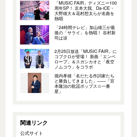
「MUSIC FAIR」ディズニー100
周年SP！ 京本大我、Da-iCE・
大野雄大＆花村想太らが名曲を
熱唱
「24時間テレビ」加山雄三が最
後の「サライ」を熱唱！ 谷村新
司は涙
2月25日放送「MUSIC FAIR」に
コブクロが登場！ 新曲「エンベ
ロープ」＆スガシカオと「夜空
ノムコウ」をコラボ
堀内孝雄「名だたる作詞家たち
と勝負してきました」――「宮
本隆治の歌謡ポップス☆一番
星」
関連リンク
公式サイト