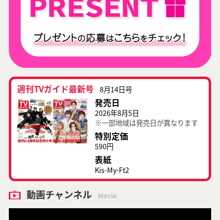
週刊TVガイド最新号
8月14日号
発売日
2026年8月5日
※一部地域は発売日が異なります
特別定価
590円
表紙
Kis-My-Ft2
動画チャンネル
Movie