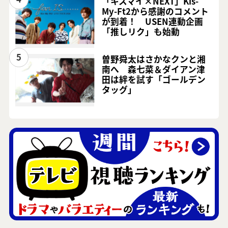
「キスマイ×NEXT」Kis-
My-Ft2から感謝のコメント
が到着！ USEN連動企画
「推しリク」も始動
5
曽野舜太はさかなクンと湘
南へ 森七菜＆ダイアン津
田は絆を試す「ゴールデン
タッグ」