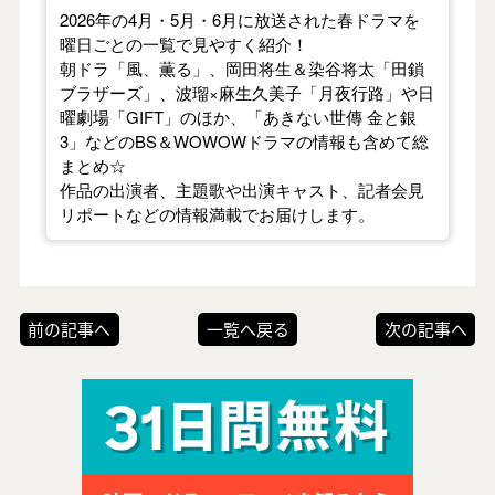
2026年の4月・5月・6月に放送された春ドラマを
曜日ごとの一覧で見やすく紹介！
朝ドラ「風、薫る」、岡田将生＆染谷将太「田鎖
ブラザーズ」、波瑠×麻生久美子「月夜行路」や日
曜劇場「GIFT」のほか、「あきない世傳 金と銀
3」などのBS＆WOWOWドラマの情報も含めて総
まとめ☆
作品の出演者、主題歌や出演キャスト、記者会見
リポートなどの情報満載でお届けします。
前の記事へ
一覧へ戻る
次の記事へ