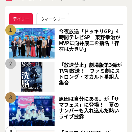
デイリー
ウィークリー
1
今夜放送「ドッキリGP」4
時間テレビSP 東野幸治が
MVPに向井康二を指名「存
在は大きい」
2
「放送禁止」劇場版第3弾が
TV初放送！ ファミ劇にス
トロング・オカルト番組大
集合
3
原因は自分にある。が「サ
マフェス」に登場！ 夏の
ナンバーも入れ込んだ熱い
ライブ披露
4