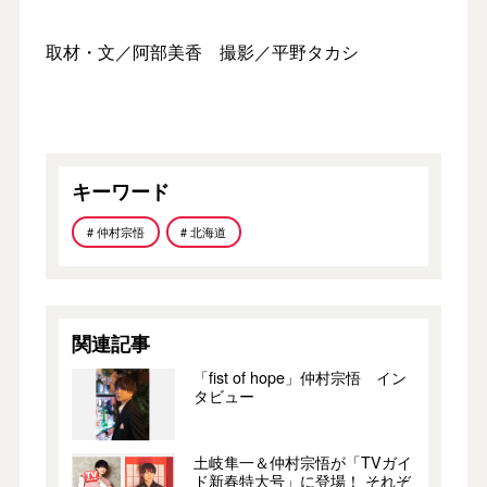
取材・文／阿部美香 撮影／平野タカシ
キーワード
# 仲村宗悟
# 北海道
関連記事
「fist of hope」仲村宗悟 イン
タビュー
土岐隼一＆仲村宗悟が「TVガイ
ド新春特大号」に登場！ それぞ