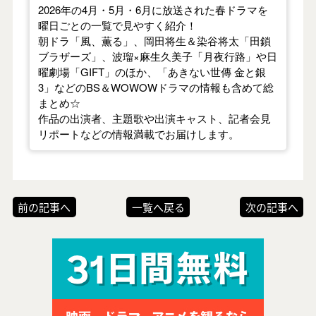
2026年の4月・5月・6月に放送された春ドラマを
曜日ごとの一覧で見やすく紹介！
朝ドラ「風、薫る」、岡田将生＆染谷将太「田鎖
ブラザーズ」、波瑠×麻生久美子「月夜行路」や日
曜劇場「GIFT」のほか、「あきない世傳 金と銀
3」などのBS＆WOWOWドラマの情報も含めて総
まとめ☆
作品の出演者、主題歌や出演キャスト、記者会見
リポートなどの情報満載でお届けします。
前の記事へ
一覧へ戻る
次の記事へ