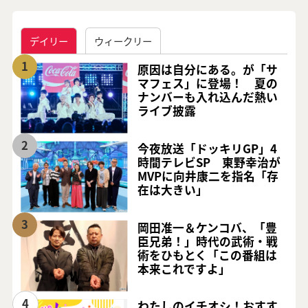
デイリー
ウィークリー
1
原因は自分にある。が「サ
マフェス」に登場！ 夏の
ナンバーも入れ込んだ熱い
ライブ披露
2
今夜放送「ドッキリGP」4
時間テレビSP 東野幸治が
MVPに向井康二を指名「存
在は大きい」
3
岡田准一＆ケンコバ、「豊
臣兄弟！」時代の武術・戦
術をひもとく「この番組は
本来これですよ」
4
わたしのイチオシ！おすす