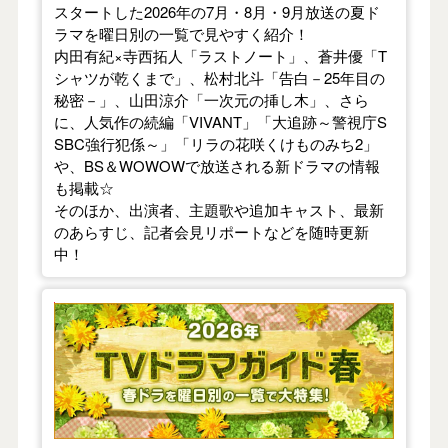
スタートした2026年の7月・8月・9月放送の夏ド
ラマを曜日別の一覧で見やすく紹介！
内田有紀×寺西拓人「ラストノート」、蒼井優「T
シャツが乾くまで」、松村北斗「告白－25年目の
秘密－」、山田涼介「一次元の挿し木」、さら
に、人気作の続編「VIVANT」「大追跡～警視庁S
SBC強行犯係～」「リラの花咲くけものみち2」
や、BS＆WOWOWで放送される新ドラマの情報
も掲載☆
そのほか、出演者、主題歌や追加キャスト、最新
のあらすじ、記者会見リポートなどを随時更新
中！
【2026年春】TVドラマガイド