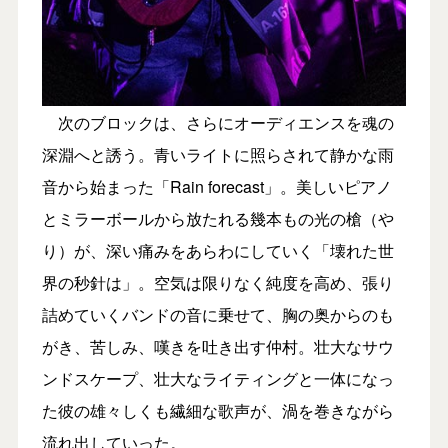
次のブロックは、さらにオーディエンスを魂の
深淵へと誘う。青いライトに照らされて静かな雨
音から始まった「Rain forecast」。美しいピアノ
とミラーボールから放たれる幾本もの光の槍（や
り）が、深い痛みをあらわにしていく「壊れた世
界の秒針は」。空気は限りなく純度を高め、張り
詰めていくバンドの音に乗せて、胸の奥からのも
がき、苦しみ、嘆きを吐き出す仲村。壮大なサウ
ンドスケープ、壮大なライティングと一体になっ
た彼の雄々しくも繊細な歌声が、渦を巻きながら
流れ出していった。