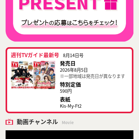
週刊TVガイド最新号
8月14日号
発売日
2026年8月5日
※一部地域は発売日が異なります
特別定価
590円
表紙
Kis-My-Ft2
動画チャンネル
Movie