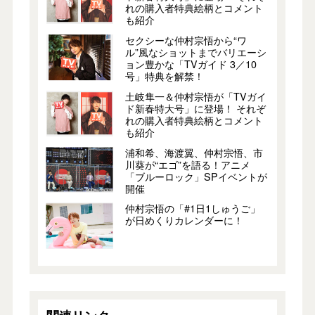
れの購入者特典絵柄とコメント
も紹介
セクシーな仲村宗悟から“ワ
ル”風なショットまでバリエーシ
ョン豊かな「TVガイド 3／10
号」特典を解禁！
土岐隼一＆仲村宗悟が「TVガイ
ド新春特大号」に登場！ それぞ
れの購入者特典絵柄とコメント
も紹介
浦和希、海渡翼、仲村宗悟、市
川葵が“エゴ”を語る！アニメ
「ブルーロック」SPイベントが
開催
仲村宗悟の「#1日1しゅうご」
が日めくりカレンダーに！