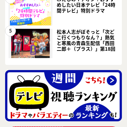
めしたい日本テレビ「24時
間テレビ」特別ドラマ
5
松本人志がぼそっと「次ど
こ行くつもりなん？」熱気
と寒風の青森生配信「西田
二郎＋（プラス）」第18回