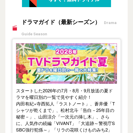
ドラマガイド（最新シーズン）
Drama
Guide Season
【2026年夏】TVドラマガイド
スタートした2026年の7月・8月・9月放送の夏ド
ラマを曜日別の一覧で見やすく紹介！
内田有紀×寺西拓人「ラストノート」、蒼井優「T
シャツが乾くまで」、松村北斗「告白－25年目の
秘密－」、山田涼介「一次元の挿し木」、さら
に、人気作の続編「VIVANT」「大追跡～警視庁S
SBC強行犯係～」「リラの花咲くけものみち2」