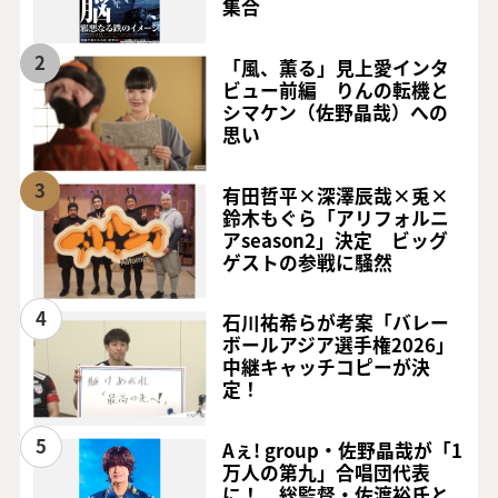
集合
2
「風、薫る」見上愛インタ
ビュー前編 りんの転機と
シマケン（佐野晶哉）への
思い
3
有田哲平×深澤辰哉×兎×
鈴木もぐら「アリフォルニ
アseason2」決定 ビッグ
ゲストの参戦に騒然
4
石川祐希らが考案「バレー
ボールアジア選手権2026」
中継キャッチコピーが決
定！
5
Aぇ! group・佐野晶哉が「1
万人の第九」合唱団代表
に！ 総監督・佐渡裕氏と