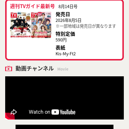
週刊TVガイド最新号
8月14日号
発売日
2026年8月5日
※一部地域は発売日が異なります
特別定価
590円
表紙
Kis-My-Ft2
動画チャンネル
Movie