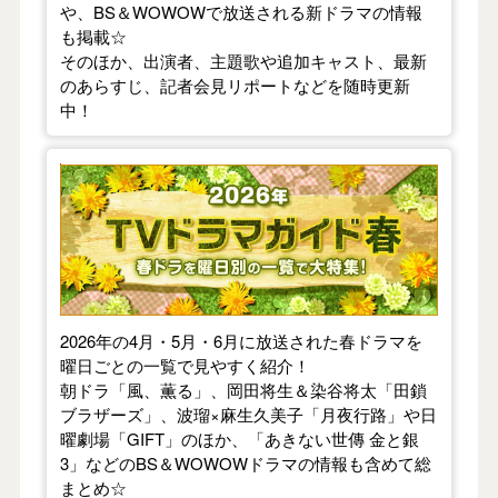
や、BS＆WOWOWで放送される新ドラマの情報
も掲載☆
そのほか、出演者、主題歌や追加キャスト、最新
のあらすじ、記者会見リポートなどを随時更新
中！
【2026年春】TVドラマガイド
2026年の4月・5月・6月に放送された春ドラマを
曜日ごとの一覧で見やすく紹介！
朝ドラ「風、薫る」、岡田将生＆染谷将太「田鎖
ブラザーズ」、波瑠×麻生久美子「月夜行路」や日
曜劇場「GIFT」のほか、「あきない世傳 金と銀
3」などのBS＆WOWOWドラマの情報も含めて総
まとめ☆