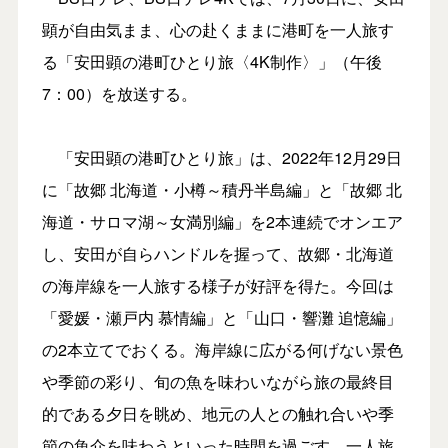
顕が自由気まま、心の赴くままに港町を一人旅す
る「安田顕の港町ひとり旅〈4K制作〉」（午後
7：00）を放送する。
「安田顕の港町ひとり旅」は、2022年12月29日
に「故郷 北海道・小樽～積丹半島編」と「故郷 北
海道・サロマ湖～女満別編」を2本連続でオンエア
し、安田が自らハンドルを握って、故郷・北海道
の海岸線を一人旅する様子が好評を得た。今回は
「愛媛・瀬戸内 慕情編」と「山口・響灘 追憶編」
の2本立てでおくる。海岸線に広がる何げない景色
や季節の彩り、旬の魚を味わいながら旅の最終目
的である夕日を眺め、地元の人との触れ合いや季
節の魚介を味わうといった時間を過ごす。一人旅