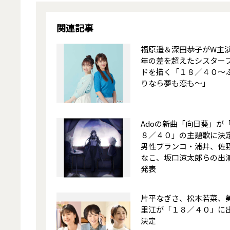
関連記事
福原遥＆深田恭子がW主
年の差を超えたシスター
ドを描く「１８／４０～
りなら夢も恋も～」
Adoの新曲「向日葵」が
８／４０」の主題歌に決
男性ブランコ・浦井、佐
なこ、坂口涼太郎らの出
発表
片平なぎさ、松本若菜、
里江が「１８／４０」に
決定