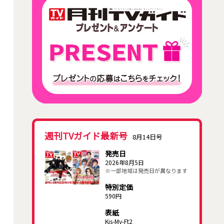
週刊TVガイド最新号
8月14日号
発売日
2026年8月5日
※一部地域は発売日が異なります
特別定価
590円
表紙
Kis-My-Ft2