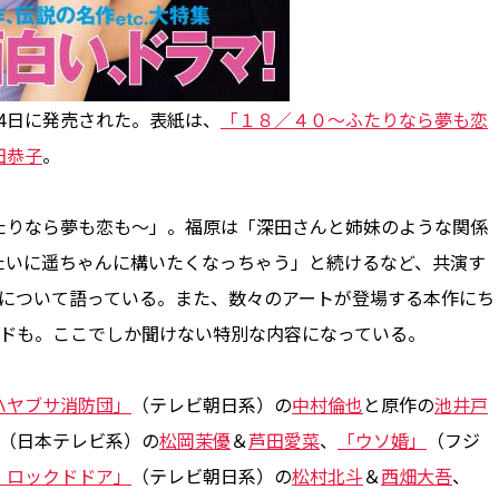
24日に発売された。表紙は、
「１８／４０～ふたりなら夢も恋
田恭子
。
りなら夢も恋も～」。福原は「深田さんと姉妹のような関係
たいに遥ちゃんに構いたくなっちゃう」と続けるなど、共演す
話について語っている。また、数々のアートが登場する本作にち
ードも。ここでしか聞けない特別な内容になっている。
ハヤブサ消防団」
（テレビ朝日系）の
中村倫也
と原作の
池井戸
（日本テレビ系）の
松岡茉優
＆
芦田愛菜
、
「ウソ婚」
（フジ
・ロックドドア」
（テレビ朝日系）の
松村北斗
＆
西畑大吾
、