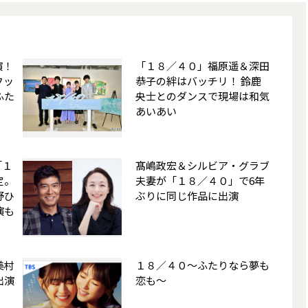
演！
「１８／４０」福原遥＆深田
フッ
恭子の絆はバッチリ！ 鈴鹿
ふた
央士とのダンスで現場は和気
あいあい
「１
髙嶋政宏＆シルビア・グラブ
定。
夫妻が「１８／４０」で6年
野ひ
ぶりに同じ作品に出演
演も
美村
１８／４０～ふたりなら夢も
出演
恋も～