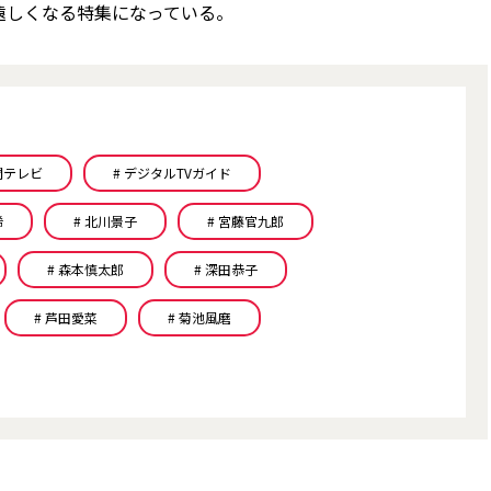
遠しくなる特集になっている。
時間テレビ
# デジタルTVガイド
稀
# 北川景子
# 宮藤官九郎
# 森本慎太郎
# 深田恭子
# 芦田愛菜
# 菊池風磨