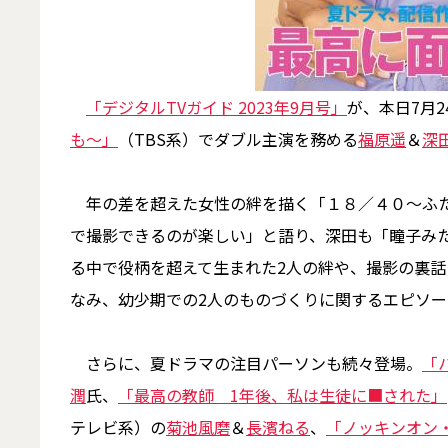
「デジタルTVガイド 2023年9月号」
が、本日7月
も～」
（TBS系）でダブル主演を務める
福原遥
＆
深
年の差を超えた女性の絆を描く「１８／４０～ふた
で撮影できるのが楽しい」と語り、深田も「瞳子み
る中で役柄を超えて生まれた2人の絆や、撮影の裏
なみ、幼少期での2人のものづくりに関するエピソ
さらに、夏ドラマの注目パーソンも続々登場。
「
潤
氏、
「最高の教師 1年後、私は生徒に■された」
テレビ系）の
菊池風磨
＆
長濱ねる
、
「ノッキンオン