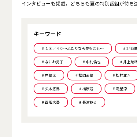
インタビューも掲載。どちらも夏の特別番組が待ち
キーワード
# １８／４０～ふたりなら夢も恋も～
# 24
# なにわ男子
# 中村倫也
# 井上瑞
# 岸優太
# 松岡茉優
# 松村北斗
# 矢本悠馬
# 福原遥
# 竜星涼
# 西畑大吾
# 長濱ねる