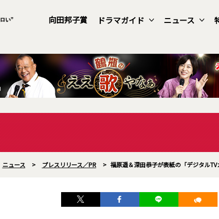
向田邦子賞
ドラマガイド
ニュース
ニュース
>
プレスリリース／PR
>
福原遥＆深田恭子が表紙の「デジタルT