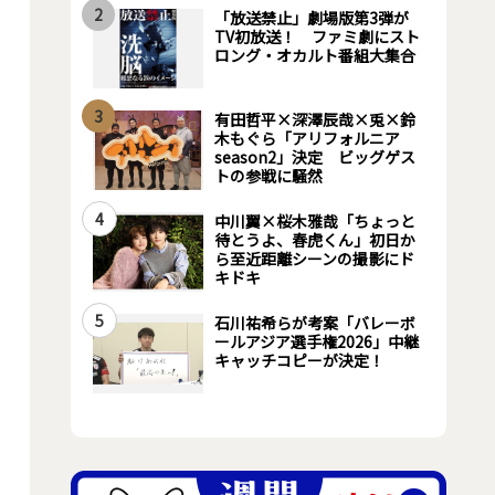
2
「放送禁止」劇場版第3弾が
TV初放送！ ファミ劇にスト
ロング・オカルト番組大集合
3
有田哲平×深澤辰哉×兎×鈴
木もぐら「アリフォルニア
season2」決定 ビッグゲス
トの参戦に騒然
4
中川翼×桜木雅哉「ちょっと
待とうよ、春虎くん」初日か
ら至近距離シーンの撮影にド
キドキ
5
石川祐希らが考案「バレーボ
ールアジア選手権2026」中継
キャッチコピーが決定！