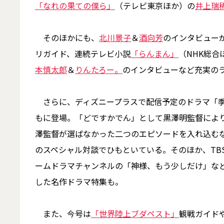
「なれの果ての僕ら」
（テレビ東京ほか）の
井上瑞
そのほかにも、
北川景子
＆
酒向芳
のインタビュー
リガイド、連続テレビ小説
「らんまん」
（NHK総合
本慎太郎
＆
りんたろー。
のインタビューなど充実の
さらに、ディズニープラスで配信予定のドラマ「
もに登場。「どですかでん」として黒澤明監督によ
澤監督が選ばなかった二つのエピソードを入れ込む
のスペシャル対談でひもといている。そのほか、TB
ームドラマチャンネルの「神様、もう少しだけ」など
した名作ドラマ特集も。
また、今号は
「世界陸上ブダペスト」
観戦ガイド