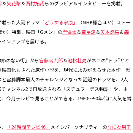
稀
＆
矢花黎
＆
西村拓哉
らのグラビア＆インタビューを掲載。
が載った大河ドラマ
「どうする家康」
（NHK総合ほか）ストー
ほか）特集、映画「Gメン」の
岸優太
＆
竜星涼
＆
矢本悠馬
＆
森
ラインアップを届ける。
季節のない街」から
宮藤官九郎
＆
池松壮亮
がネコの“トラ”とと
り映画化もされた原作小説を、現代によみがえらせた本作。黒
など宮藤脚本最大のチャレンジとなった話題のドラマを、2人
Sチャンネル2で再放送される「スチュワーデス物語」や、ホ
、今月テレビで見ることができる、1980～90年代に人気を博
や、
「24時間テレビ46」
メインパーソナリティーの
なにわ男子