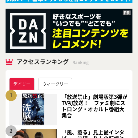
アクセスランキング
Ranking
デイリー
ウィークリー
1
「放送禁止」劇場版第3弾が
TV初放送！ ファミ劇にス
トロング・オカルト番組大
集合
2
「風、薫る」見上愛インタ