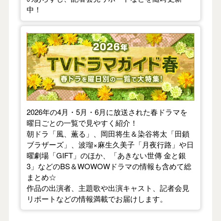
中！
【2026年春】TVドラマガイド
2026年の4月・5月・6月に放送された春ドラマを
曜日ごとの一覧で見やすく紹介！
朝ドラ「風、薫る」、岡田将生＆染谷将太「田鎖
ブラザーズ」、波瑠×麻生久美子「月夜行路」や日
曜劇場「GIFT」のほか、「あきない世傳 金と銀
3」などのBS＆WOWOWドラマの情報も含めて総
まとめ☆
作品の出演者、主題歌や出演キャスト、記者会見
リポートなどの情報満載でお届けします。