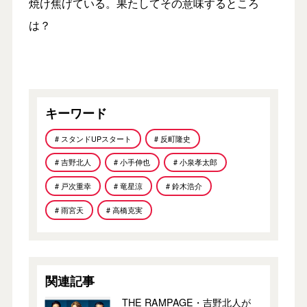
焼け焦げている。果たしてその意味するところ
は？
キーワード
# スタンドUPスタート
# 反町隆史
# 吉野北人
# 小手伸也
# 小泉孝太郎
# 戸次重幸
# 竜星涼
# 鈴木浩介
# 雨宮天
# 高橋克実
関連記事
THE RAMPAGE・吉野北人が