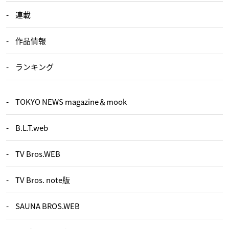
連載
作品情報
ランキング
TOKYO NEWS magazine＆mook
B.L.T.web
TV Bros.WEB
TV Bros. note版
SAUNA BROS.WEB