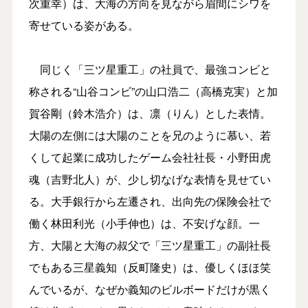
次重幸）は、大海の方向を見ながら眉間にシワを
寄せている姿がある。
同じく「三ツ星重工」の社員で、最強コンビと
称される“山谷コンビ”の山口浩二（高橋克実）と加
賀谷剛（鈴木浩介）は、凛（りん）とした表情。
大陽の左側には大陽のことを兄のように慕い、若
くして起業に成功したゲーム会社社長・小野田虎
魂（吉野北人）が、少し切なげな表情を見せてい
る。大手銀行から左遷され、出向先の保険会社で
働く林田利光（小手伸也）は、不安げな顔。一
方、大陽と大海の叔父で「三ツ星重工」の副社長
でもある三星義知（反町隆史）は、優しくほほ笑
んでいるが、なぜか義知のビルボードだけが黒く