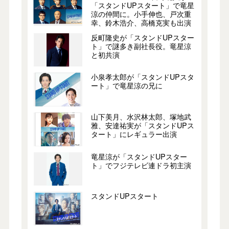
「スタンドUPスタート」で竜星
涼の仲間に。小手伸也、戸次重
幸、鈴木浩介、高橋克実も出演
反町隆史が「スタンドUPスター
ト」で謎多き副社長役。竜星涼
と初共演
小泉孝太郎が「スタンドUPスタ
ート」で竜星涼の兄に
山下美月、水沢林太郎、塚地武
雅、安達祐実が「スタンドUPス
タート」にレギュラー出演
竜星涼が「スタンドUPスター
ト」でフジテレビ連ドラ初主演
スタンドUPスタート