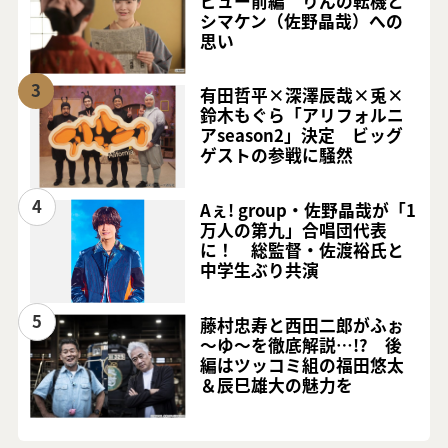
ビュー前編 りんの転機と
シマケン（佐野晶哉）への
思い
3
有田哲平×深澤辰哉×兎×
鈴木もぐら「アリフォルニ
アseason2」決定 ビッグ
ゲストの参戦に騒然
4
Aぇ! group・佐野晶哉が「1
万人の第九」合唱団代表
に！ 総監督・佐渡裕氏と
中学生ぶり共演
5
藤村忠寿と西田二郎がふぉ
～ゆ～を徹底解説…!? 後
編はツッコミ組の福田悠太
＆辰巳雄大の魅力を