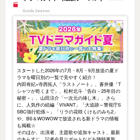
Guide Season
【2026年夏】TVドラマガイド
スタートした2026年の7月・8月・9月放送の夏ド
ラマを曜日別の一覧で見やすく紹介！
内田有紀×寺西拓人「ラストノート」、蒼井優「T
シャツが乾くまで」、松村北斗「告白－25年目の
秘密－」、山田涼介「一次元の挿し木」、さら
に、人気作の続編「VIVANT」「大追跡～警視庁S
SBC強行犯係～」「リラの花咲くけものみち2」
や、BS＆WOWOWで放送される新ドラマの情報
も掲載☆
そのほか、出演者、主題歌や追加キャスト、最新
のあらすじ、記者会見リポートなどを随時更新