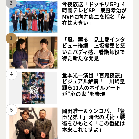
2
今夜放送「ドッキリGP」4
時間テレビSP 東野幸治が
MVPに向井康二を指名「存
在は大きい」
3
「風、薫る」見上愛インタ
ビュー後編 上坂樹里と築
いたバディ感、看護師役で
得た新たな発見
4
堂本光一演出「百鬼夜鏡」
ビジュアル解禁！ 川﨑皇
輝ら11人のネイルアート
が“心の鬼”を表現
5
岡田准一＆ケンコバ、「豊
臣兄弟！」時代の武術・戦
術をひもとく「この番組は
本来これですよ」