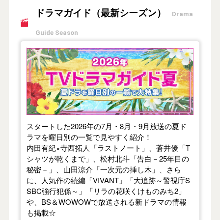
ドラマガイド（最新シーズン）
Drama
Guide Season
【2026年夏】TVドラマガイド
スタートした2026年の7月・8月・9月放送の夏ド
ラマを曜日別の一覧で見やすく紹介！
内田有紀×寺西拓人「ラストノート」、蒼井優「T
シャツが乾くまで」、松村北斗「告白－25年目の
秘密－」、山田涼介「一次元の挿し木」、さら
に、人気作の続編「VIVANT」「大追跡～警視庁S
SBC強行犯係～」「リラの花咲くけものみち2」
や、BS＆WOWOWで放送される新ドラマの情報
も掲載☆