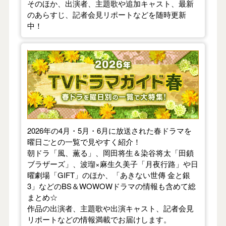
そのほか、出演者、主題歌や追加キャスト、最新
のあらすじ、記者会見リポートなどを随時更新
中！
【2026年春】TVドラマガイド
2026年の4月・5月・6月に放送された春ドラマを
曜日ごとの一覧で見やすく紹介！
朝ドラ「風、薫る」、岡田将生＆染谷将太「田鎖
ブラザーズ」、波瑠×麻生久美子「月夜行路」や日
曜劇場「GIFT」のほか、「あきない世傳 金と銀
3」などのBS＆WOWOWドラマの情報も含めて総
まとめ☆
作品の出演者、主題歌や出演キャスト、記者会見
リポートなどの情報満載でお届けします。