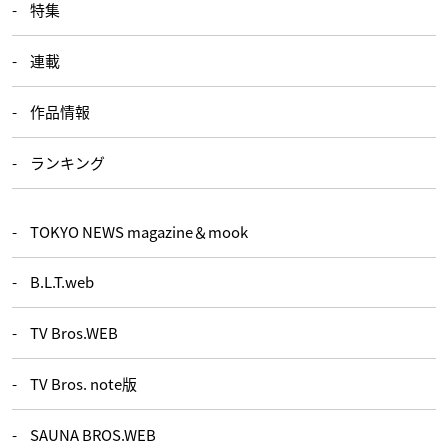
特集
連載
作品情報
ランキング
TOKYO NEWS magazine＆mook
B.L.T.web
TV Bros.WEB
TV Bros. note版
SAUNA BROS.WEB