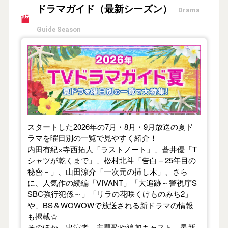
ドラマガイド（最新シーズン）
Drama
Guide Season
【2026年夏】TVドラマガイド
スタートした2026年の7月・8月・9月放送の夏ド
ラマを曜日別の一覧で見やすく紹介！
内田有紀×寺西拓人「ラストノート」、蒼井優「T
シャツが乾くまで」、松村北斗「告白－25年目の
秘密－」、山田涼介「一次元の挿し木」、さら
に、人気作の続編「VIVANT」「大追跡～警視庁S
SBC強行犯係～」「リラの花咲くけものみち2」
や、BS＆WOWOWで放送される新ドラマの情報
も掲載☆
そのほか、出演者、主題歌や追加キャスト、最新