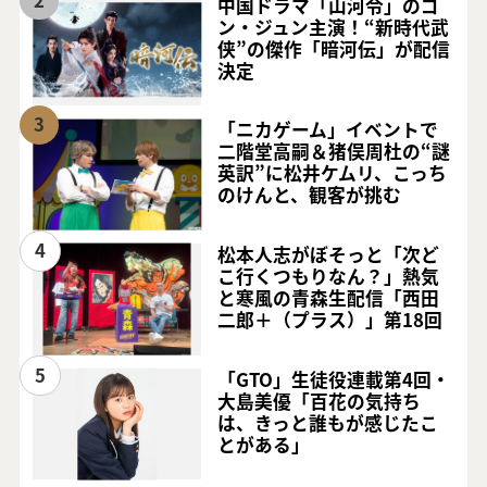
中国ドラマ「山河令」のゴ
ン・ジュン主演！“新時代武
侠”の傑作「暗河伝」が配信
決定
3
「ニカゲーム」イベントで
二階堂高嗣＆猪俣周杜の“謎
英訳”に松井ケムリ、こっち
のけんと、観客が挑む
4
松本人志がぼそっと「次ど
こ行くつもりなん？」熱気
と寒風の青森生配信「西田
二郎＋（プラス）」第18回
5
「GTO」生徒役連載第4回・
大島美優「百花の気持ち
は、きっと誰もが感じたこ
とがある」