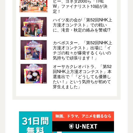
ヒー、ヨネダ2000ら「THE
W」ファイナリスト10組が決
定！
ハイツ友の会が「第52回NHK上
方漫才コンテスト」での戦い
に、滝音・秋定の絡みを警戒!?
カベポスター、「第52回NHK上
方漫才コンテスト」出場に「イ
チゴの粒々が爆発するくらいの
気持ちで頑張ります！」
オーサカクレオパトラ、「第52
回NHK上方漫才コンテスト」本
選進出で「『どうしても優勝し
たい！』という気持ちが初めて
芽生えました」