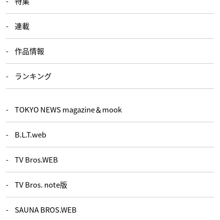
特集
連載
作品情報
ランキング
TOKYO NEWS magazine＆mook
B.L.T.web
TV Bros.WEB
TV Bros. note版
SAUNA BROS.WEB