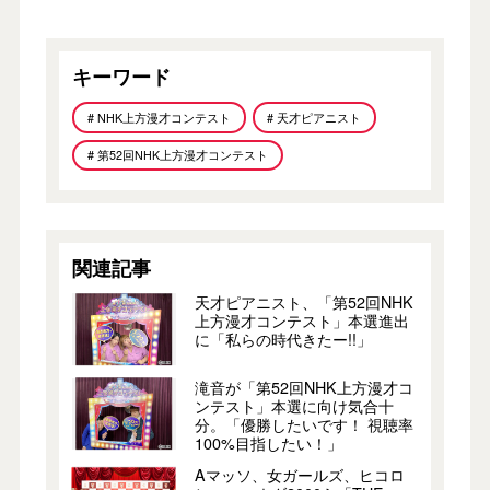
キーワード
# NHK上方漫才コンテスト
# 天才ピアニスト
# 第52回NHK上方漫才コンテスト
関連記事
天才ピアニスト、「第52回NHK
上方漫才コンテスト」本選進出
に「私らの時代きたー!!」
滝音が「第52回NHK上方漫才コ
ンテスト」本選に向け気合十
分。「優勝したいです！ 視聴率
100%目指したい！」
Aマッソ、女ガールズ、ヒコロ