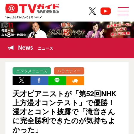
News
ニュース
エンタメニュース
バラエティー
天才ピアニストが「第52回NHK
上方漫才コンテスト」で優勝！
漫才とコント披露で「滝音さん
に完全勝利できたのが気持ちよ
かった」