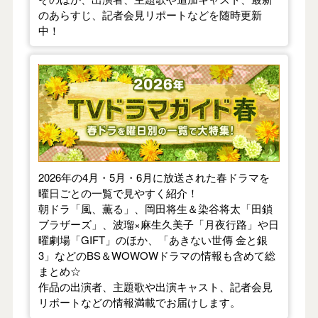
のあらすじ、記者会見リポートなどを随時更新
中！
【2026年春】TVドラマガイド
2026年の4月・5月・6月に放送された春ドラマを
曜日ごとの一覧で見やすく紹介！
朝ドラ「風、薫る」、岡田将生＆染谷将太「田鎖
ブラザーズ」、波瑠×麻生久美子「月夜行路」や日
曜劇場「GIFT」のほか、「あきない世傳 金と銀
3」などのBS＆WOWOWドラマの情報も含めて総
まとめ☆
作品の出演者、主題歌や出演キャスト、記者会見
リポートなどの情報満載でお届けします。