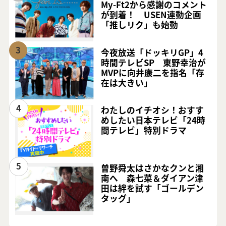
My-Ft2から感謝のコメント
が到着！ USEN連動企画
「推しリク」も始動
3
今夜放送「ドッキリGP」4
時間テレビSP 東野幸治が
MVPに向井康二を指名「存
在は大きい」
4
わたしのイチオシ！おすす
めしたい日本テレビ「24時
間テレビ」特別ドラマ
5
曽野舜太はさかなクンと湘
南へ 森七菜＆ダイアン津
田は絆を試す「ゴールデン
タッグ」