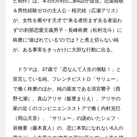
ビ制作）は、本日5月9日に第4話が放送。恋愛経験
＆男性経験ゼロの主人公・桜沢純（広瀬アリス）
が、女性を癒やす天才で“来る者拒まず去る者追わ
ず”の刹那恋愛主義男子・長峰柊磨（松村北斗）に
柊磨に“遊ばれている”のでは？と煮え切らない純
が、ある事実をきっかけに大胆な行動に出る。
ドラマは、27歳で「恋なんて人生の無駄！」と
宣言している純、フレンチビストロ「サリュー」
で働く柊磨のほか、純の親友である清宮響子（西
野七瀬）、真山アリサ（飯豊まりえ）、アリサの
家の近くのコンビニエンスストアで働く内村克巳
（岡山天音）、「サリュー」の謎めいたシェフ・
岩橋要（藤木直人）の、恋に本気になれない6人の