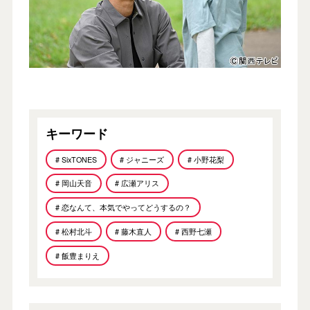
キーワード
# SixTONES
# ジャニーズ
# 小野花梨
# 岡山天音
# 広瀬アリス
# 恋なんて、本気でやってどうするの？
# 松村北斗
# 藤木直人
# 西野七瀬
# 飯豊まりえ