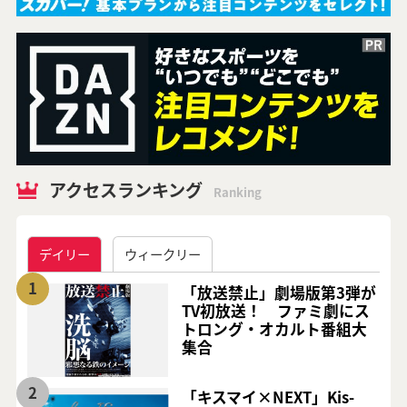
アクセスランキング
Ranking
デイリー
ウィークリー
1
「放送禁止」劇場版第3弾が
TV初放送！ ファミ劇にス
トロング・オカルト番組大
集合
2
「キスマイ×NEXT」Kis-