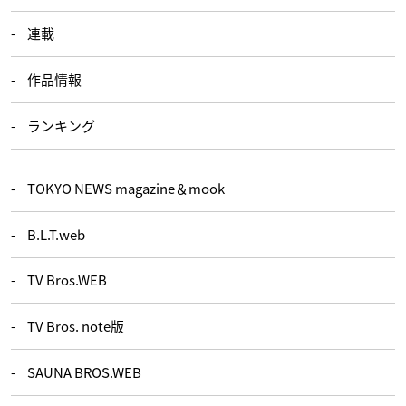
連載
作品情報
ランキング
TOKYO NEWS magazine＆mook
B.L.T.web
TV Bros.WEB
TV Bros. note版
SAUNA BROS.WEB