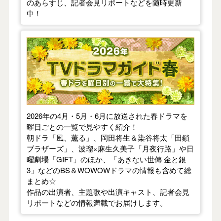
のあらすじ、記者会見リポートなどを随時更新
中！
【2026年春】TVドラマガイド
2026年の4月・5月・6月に放送された春ドラマを
曜日ごとの一覧で見やすく紹介！
朝ドラ「風、薫る」、岡田将生＆染谷将太「田鎖
ブラザーズ」、波瑠×麻生久美子「月夜行路」や日
曜劇場「GIFT」のほか、「あきない世傳 金と銀
3」などのBS＆WOWOWドラマの情報も含めて総
まとめ☆
作品の出演者、主題歌や出演キャスト、記者会見
リポートなどの情報満載でお届けします。