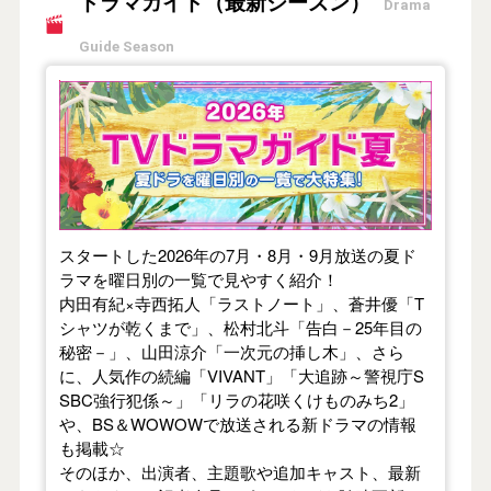
ドラマガイド（最新シーズン）
Drama
Guide Season
【2026年夏】TVドラマガイド
スタートした2026年の7月・8月・9月放送の夏ド
ラマを曜日別の一覧で見やすく紹介！
内田有紀×寺西拓人「ラストノート」、蒼井優「T
シャツが乾くまで」、松村北斗「告白－25年目の
秘密－」、山田涼介「一次元の挿し木」、さら
に、人気作の続編「VIVANT」「大追跡～警視庁S
SBC強行犯係～」「リラの花咲くけものみち2」
や、BS＆WOWOWで放送される新ドラマの情報
も掲載☆
そのほか、出演者、主題歌や追加キャスト、最新