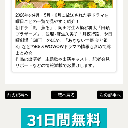
2026年の4月・5月・6月に放送された春ドラマを
曜日ごとの一覧で見やすく紹介！
朝ドラ「風、薫る」、岡田将生＆染谷将太「田鎖
ブラザーズ」、波瑠×麻生久美子「月夜行路」や日
曜劇場「GIFT」のほか、「あきない世傳 金と銀
3」などのBS＆WOWOWドラマの情報も含めて総
まとめ☆
作品の出演者、主題歌や出演キャスト、記者会見
リポートなどの情報満載でお届けします。
前の記事へ
一覧へ戻る
次の記事へ