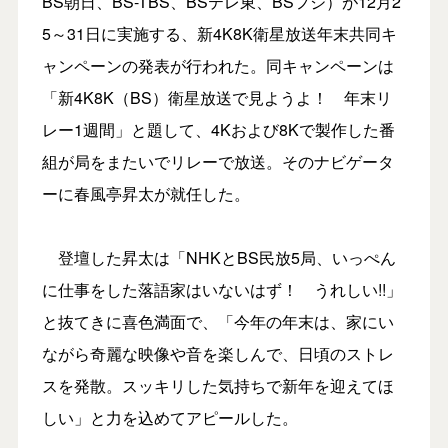
BS朝日、BS-TBS、BSテレ東、BSフジ）が12月2
5～31日に実施する、新4K8K衛星放送年末共同キ
ャンペーンの発表が行われた。同キャンペーンは
「新4K8K（BS）衛星放送で見ようよ！ 年末リ
レー1週間」と題して、4Kおよび8Kで製作した番
組が局をまたいでリレーで放送。そのナビゲータ
ーに春風亭昇太が就任した。
登壇した昇太は「NHKとBS民放5局、いっぺん
に仕事をした落語家はいないはず！ うれしい!!」
と抜てきに喜色満面で、「今年の年末は、家にい
ながら奇麗な映像や音を楽しんで、日頃のストレ
スを発散。スッキリした気持ちで新年を迎えてほ
しい」と力を込めてアピールした。