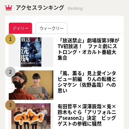
アクセスランキング
Ranking
デイリー
ウィークリー
1
「放送禁止」劇場版第3弾が
TV初放送！ ファミ劇にス
トロング・オカルト番組大
集合
2
「風、薫る」見上愛インタ
ビュー前編 りんの転機と
シマケン（佐野晶哉）への
思い
3
有田哲平×深澤辰哉×兎×
鈴木もぐら「アリフォルニ
アseason2」決定 ビッグ
ゲストの参戦に騒然