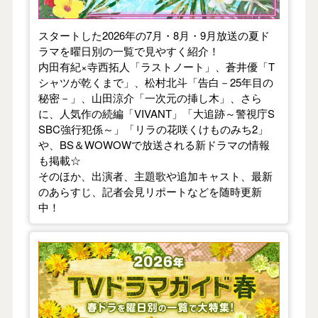
スタートした2026年の7月・8月・9月放送の夏ド
ラマを曜日別の一覧で見やすく紹介！
内田有紀×寺西拓人「ラストノート」、蒼井優「T
シャツが乾くまで」、松村北斗「告白－25年目の
秘密－」、山田涼介「一次元の挿し木」、さら
に、人気作の続編「VIVANT」「大追跡～警視庁S
SBC強行犯係～」「リラの花咲くけものみち2」
や、BS＆WOWOWで放送される新ドラマの情報
も掲載☆
そのほか、出演者、主題歌や追加キャスト、最新
のあらすじ、記者会見リポートなどを随時更新
中！
【2026年春】TVドラマガイド