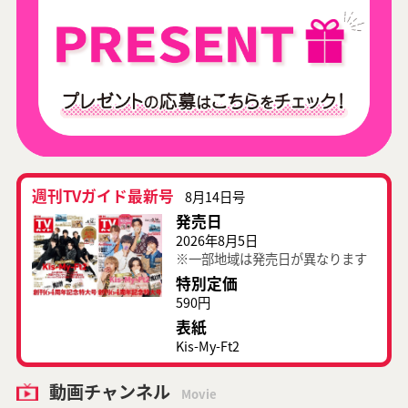
週刊TVガイド最新号
8月14日号
発売日
2026年8月5日
※一部地域は発売日が異なります
特別定価
590円
表紙
Kis-My-Ft2
動画チャンネル
Movie