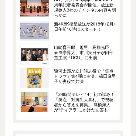
周年記者発表会が開催。放送新
規参入3社のチャンネル内容も明
らかに
新4K8K衛星放送が2018年12月1
日午前10時にスタート！
山崎育三郎、趣里、高橋光臣、
春風亭昇太、市川実日子が阿部
寛主演「DCU」に出演
駿河太郎が立川談志役で「笑点
ドラマ」第4弾に主演。篠田麻里
子が妻役で共演
「24時間テレビ44」初の試み！
「笑点 対抗生大喜利」で視聴
者から答えを募集。 髙橋海人
が“ティアラ”にかけた回答も