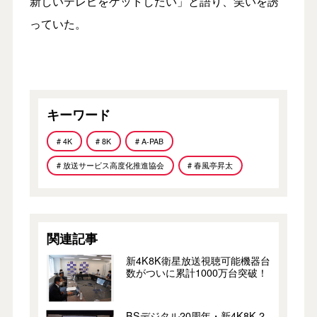
新しいテレビをゲットしたい」と語り、笑いを誘
っていた。
キーワード
# 4K
# 8K
# A-PAB
# 放送サービス高度化推進協会
# 春風亭昇太
関連記事
新4K8K衛星放送視聴可能機器台
数がついに累計1000万台突破！
BSデジタル20周年・新4K8K 2