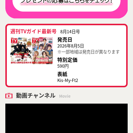
週刊TVガイド最新号
8月14日号
発売日
2026年8月5日
※一部地域は発売日が異なります
特別定価
590円
表紙
Kis-My-Ft2
動画チャンネル
Movie