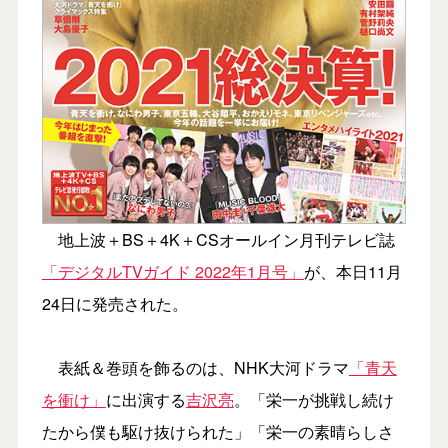
地上波＋BS＋4K＋CSオールイン月刊テレビ誌
「デジタルTVガイド 2022年1月号」
が、本日11月
24日に発売された。
表紙＆巻頭を飾るのは、NHK大河ドラマ
「青天
を衝け」
に出演する
吉沢亮
。「栄一が挑戦し続け
たから僕も駆け抜けられた」「栄一の素晴らしさ