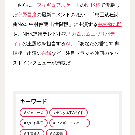
さらに、
フィギュアスケート
の
NHK杯
で優勝し
た
宇野昌磨
の最新コメントのほか、「忠臣蔵狂詩
曲No.5 中村仲蔵 出世階段」に主演する
中村勘九郎
や、NHK連続テレビ小説
「カムカムエヴリバデ
ィ」
の主題歌を担当する
AI
、「あなたの番です 劇
場版」出演の
奈緒
など、注目ドラマや映画のキャ
ストインタビューが満載だ。
キーワード
# ジャニーズ
# デジタルTVガイド
# なにわ男子
# フィギュアスケート
# 千葉雄大
# 吉沢亮