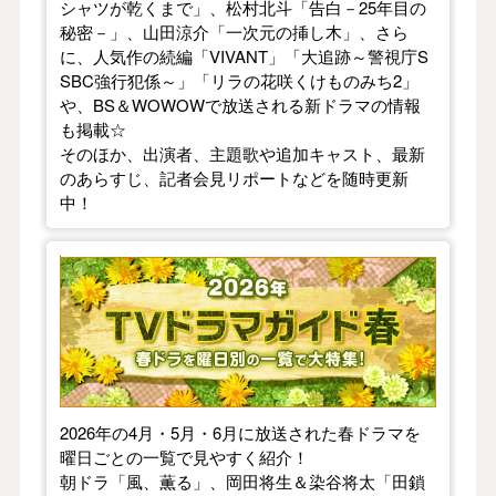
シャツが乾くまで」、松村北斗「告白－25年目の
秘密－」、山田涼介「一次元の挿し木」、さら
に、人気作の続編「VIVANT」「大追跡～警視庁S
SBC強行犯係～」「リラの花咲くけものみち2」
や、BS＆WOWOWで放送される新ドラマの情報
も掲載☆
そのほか、出演者、主題歌や追加キャスト、最新
のあらすじ、記者会見リポートなどを随時更新
中！
【2026年春】TVドラマガイド
2026年の4月・5月・6月に放送された春ドラマを
曜日ごとの一覧で見やすく紹介！
朝ドラ「風、薫る」、岡田将生＆染谷将太「田鎖