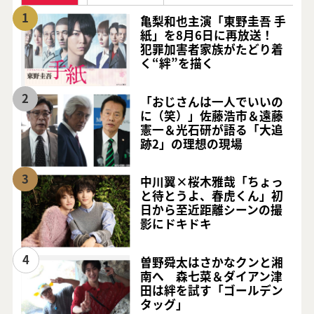
1
亀梨和也主演「東野圭吾 手
紙」を8月6日に再放送！
犯罪加害者家族がたどり着
く“絆”を描く
2
「おじさんは一人でいいの
に（笑）」佐藤浩市＆遠藤
憲一＆光石研が語る「大追
跡2」の理想の現場
3
中川翼×桜木雅哉「ちょっ
と待とうよ、春虎くん」初
日から至近距離シーンの撮
影にドキドキ
4
曽野舜太はさかなクンと湘
南へ 森七菜＆ダイアン津
田は絆を試す「ゴールデン
タッグ」