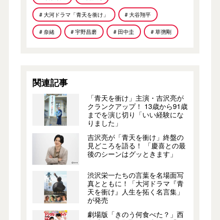
# 大河ドラマ「青天を衝け」
# 大谷翔平
# 奈緒
# 宇野昌磨
# 田中圭
# 草彅剛
関連記事
「青天を衝け」主演・吉沢亮が
クランクアップ！ 13歳から91歳
までを演じ切り「いい経験にな
りました」
吉沢亮が「青天を衝け」終盤の
見どころを語る！ 「慶喜との最
後のシーンはグッときます」
渋沢栄一たちの言葉を名場面写
真とともに！「大河ドラマ『青
天を衝け』人生を拓く名言集」
が発売
劇場版「きのう何食べた？」西