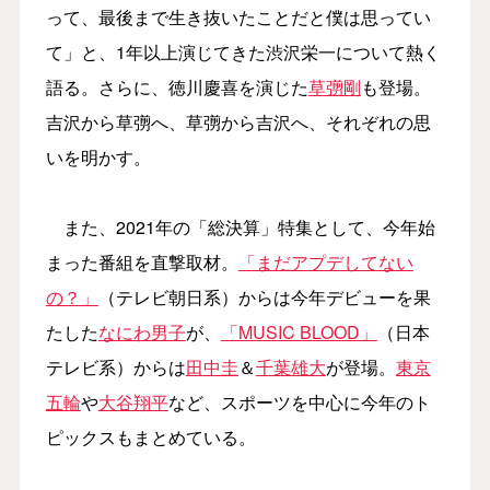
って、最後まで生き抜いたことだと僕は思ってい
て」と、1年以上演じてきた渋沢栄一について熱く
語る。さらに、徳川慶喜を演じた
草彅剛
も登場。
吉沢から草彅へ、草彅から吉沢へ、それぞれの思
いを明かす。
また、2021年の「総決算」特集として、今年始
まった番組を直撃取材。
「まだアプデしてない
の？」
（テレビ朝日系）からは今年デビューを果
たした
なにわ男子
が、
「MUSIC BLOOD」
（日本
テレビ系）からは
田中圭
＆
千葉雄大
が登場。
東京
五輪
や
大谷翔平
など、スポーツを中心に今年のト
ピックスもまとめている。