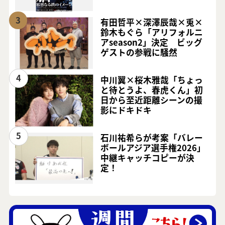
3
有田哲平×深澤辰哉×兎×
鈴木もぐら「アリフォルニ
アseason2」決定 ビッグ
ゲストの参戦に騒然
4
中川翼×桜木雅哉「ちょっ
と待とうよ、春虎くん」初
日から至近距離シーンの撮
影にドキドキ
5
石川祐希らが考案「バレー
ボールアジア選手権2026」
中継キャッチコピーが決
定！