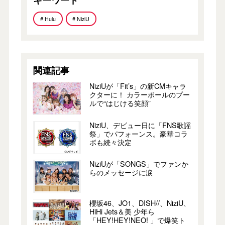
# Hulu
# NiziU
関連記事
NiziUが「Fit’s」の新CMキャラ
クターに！ カラーボールのプー
ルで“はじける笑顔”
NiziU、デビュー日に「FNS歌謡
祭」でパフォーンス。豪華コラ
ボも続々決定
NiziUが「SONGS」でファンか
らのメッセージに涙
櫻坂46、JO1、DISH//、NiziU、
HiHi Jets＆美 少年ら
「HEY!HEY!NEO! 」で爆笑ト