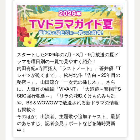
【2026年夏】TVドラマガイド
スタートした2026年の7月・8月・9月放送の夏ド
ラマを曜日別の一覧で見やすく紹介！
内田有紀×寺西拓人「ラストノート」、蒼井優「T
シャツが乾くまで」、松村北斗「告白－25年目の
秘密－」、山田涼介「一次元の挿し木」、さら
に、人気作の続編「VIVANT」「大追跡～警視庁S
SBC強行犯係～」「リラの花咲くけものみち2」
や、BS＆WOWOWで放送される新ドラマの情報
も掲載☆
そのほか、出演者、主題歌や追加キャスト、最新
のあらすじ、記者会見リポートなどを随時更新
中！