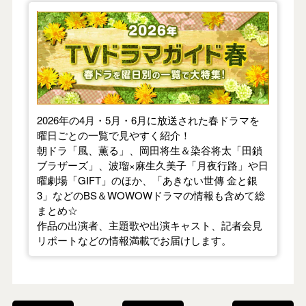
【2026年春】TVドラマガイド
2026年の4月・5月・6月に放送された春ドラマを
曜日ごとの一覧で見やすく紹介！
朝ドラ「風、薫る」、岡田将生＆染谷将太「田鎖
ブラザーズ」、波瑠×麻生久美子「月夜行路」や日
曜劇場「GIFT」のほか、「あきない世傳 金と銀
3」などのBS＆WOWOWドラマの情報も含めて総
まとめ☆
作品の出演者、主題歌や出演キャスト、記者会見
リポートなどの情報満載でお届けします。