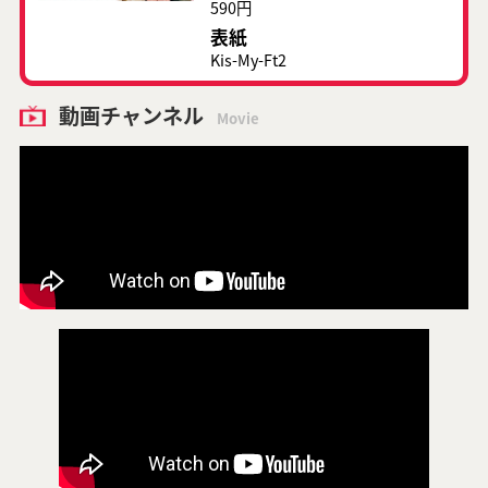
590円
表紙
Kis-My-Ft2
動画チャンネル
Movie