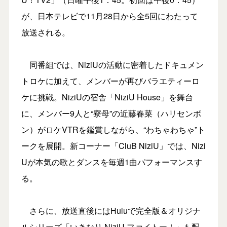
が、日本テレビで11月28日から全5回にわたって
放送される。
同番組では、NiziUの活動に密着したドキュメン
トロケに加えて、メンバーが再びバラエティーロ
ケに挑戦。NiziUの宿舎「NiziU House」を舞台
に、メンバー9人と“寮母”の近藤春菜（ハリセンボ
ン）がロケVTRを鑑賞しながら、“わちゃわちゃ”ト
ークを展開。新コーナー「CluB NiziU」では、Nizi
Uが本気の歌とダンスを毎週1曲パフォーマンスす
る。
さらに、放送直後にはHuluで完全版＆オリジナ
ルシリーズ「いきなり NiziU ファイトー！」も配