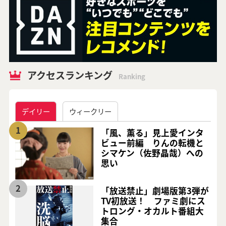
アクセスランキング
Ranking
デイリー
ウィークリー
1
「風、薫る」見上愛インタ
ビュー前編 りんの転機と
シマケン（佐野晶哉）への
思い
2
「放送禁止」劇場版第3弾が
TV初放送！ ファミ劇にス
トロング・オカルト番組大
集合