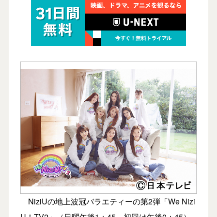
NiziUの地上波冠バラエティーの第2弾「We Nizi
U！TV2」（日曜午後1：45。初回は午後0：45）