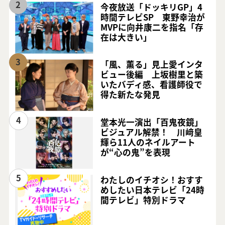
2
今夜放送「ドッキリGP」4
時間テレビSP 東野幸治が
MVPに向井康二を指名「存
在は大きい」
3
「風、薫る」見上愛インタ
ビュー後編 上坂樹里と築
いたバディ感、看護師役で
得た新たな発見
4
堂本光一演出「百鬼夜鏡」
ビジュアル解禁！ 川﨑皇
輝ら11人のネイルアート
が“心の鬼”を表現
5
わたしのイチオシ！おすす
めしたい日本テレビ「24時
間テレビ」特別ドラマ