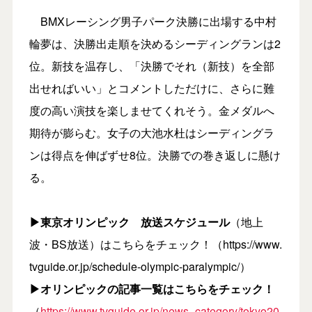
BMXレーシング男子パーク決勝に出場する中村
輪夢は、決勝出走順を決めるシーディングランは2
位。新技を温存し、「決勝でそれ（新技）を全部
出せればいい」とコメントしただけに、さらに難
度の高い演技を楽しませてくれそう。金メダルへ
期待が膨らむ。女子の大池水杜はシーディングラ
ンは得点を伸ばずせ8位。決勝での巻き返しに懸け
る。
▶東京オリンピック 放送スケジュール
（地上
波・BS放送）はこちらをチェック！（https://www.
tvguide.or.jp/schedule-olympic-paralympic/）
▶オリンピックの記事一覧はこちらをチェック！
（
https://www.tvguide.or.jp/news_category/tokyo20