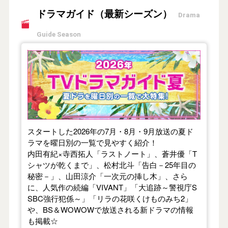
ドラマガイド（最新シーズン）
Drama
Guide Season
【2026年夏】TVドラマガイド
スタートした2026年の7月・8月・9月放送の夏ド
ラマを曜日別の一覧で見やすく紹介！
内田有紀×寺西拓人「ラストノート」、蒼井優「T
シャツが乾くまで」、松村北斗「告白－25年目の
秘密－」、山田涼介「一次元の挿し木」、さら
に、人気作の続編「VIVANT」「大追跡～警視庁S
SBC強行犯係～」「リラの花咲くけものみち2」
や、BS＆WOWOWで放送される新ドラマの情報
も掲載☆