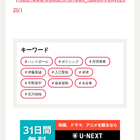
20/
）
キーワード
# ハンドボール
# ボクシング
# 丹羽孝希
# 伊藤美誠
# 入江聖奈
# 卓球
# 平野美宇
# 張本智和
# 水谷隼
# 石川佳純