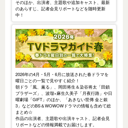
そのほか、出演者、主題歌や追加キャスト、最新
のあらすじ、記者会見リポートなどを随時更新
中！
【2026年春】TVドラマガイド
2026年の4月・5月・6月に放送された春ドラマを
曜日ごとの一覧で見やすく紹介！
朝ドラ「風、薫る」、岡田将生＆染谷将太「田鎖
ブラザーズ」、波瑠×麻生久美子「月夜行路」や日
曜劇場「GIFT」のほか、「あきない世傳 金と銀
3」などのBS＆WOWOWドラマの情報も含めて総
まとめ☆
作品の出演者、主題歌や出演キャスト、記者会見
リポートなどの情報満載でお届けします。