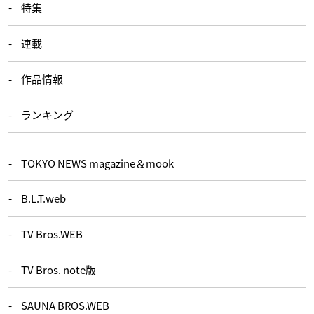
特集
連載
作品情報
ランキング
TOKYO NEWS magazine＆mook
B.L.T.web
TV Bros.WEB
TV Bros. note版
SAUNA BROS.WEB