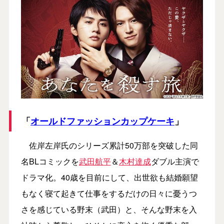
「
オールドファッションカップケーキ
」
佐岸左岸氏のシリーズ累計50万部を突破した同
名BLコミックを
武田航平
＆
木村達成
ダブル主演で
ドラマ化。40歳を目前にして、出世欲も結婚願望
もなく寝て起きて仕事をするだけの日々に憂うつ
さを感じている野末（武田）と、そんな野末を入