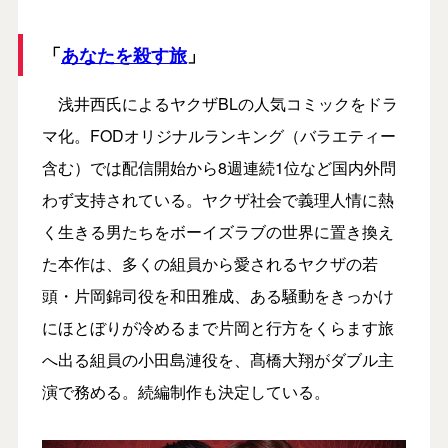
「
あなたを殺す旅
」
浅井西氏によるヤクザBLの人気コミックをドラ
マ化。FODオリジナルランキング（バラエティー
含む）では配信開始から8週連続1位など国内外問
わず支持されている。ヤクザ社会で義理人情に熱
く生きる男たちをボーイズラブの世界に置き換え
た本作は、多くの組員から愛されるヤクザの若
頭・片岡錦司役を和田雅成、ある騒動をきっかけ
にほとぼりが冷めるまで片岡と行方をくらます旅
へ出る組員の小田島漣役を、髙橋大翔がダブル主
演で務める。続編制作も決定している。