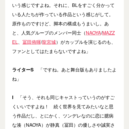
いう感じですよね。それに、BLをすごく分かって
いる人たちが作っている作品という感じがして。
原作ものですけど、脚本の構成もうまいし。あ
と、人気グループのメンバー同士（
NAOYA
/
MAZZ
EL
、
冨田侑暉
/
龍宮城
）がカップルを演じるのも、
ファンとしてはたまらないですよね」
ライター
S
「ですね。あと舞台版もありましたよ
ね」
I
「そう、それも同じキャストっていうのがすご
くいいですよね！ 続く世界を見てみたいなと思
う作品だし、とにかく、ツンデレなのに恋に臆病
な湊（NAOYA）が静真（冨田）の優しさや誠実さ