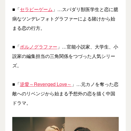
■「
セラピーゲーム
」…スパダリ獣医学生と恋に臆
病なツンデレフォトグラファーによる賭けから始
まる恋の行方。
■「
ポルノグラファー
」…官能小説家、大学生、小
説家の編集担当の三角関係をつづった人気シリー
ズ。
■「
逆愛～Revenged Love～
」…元カノを奪った恋
敵へのリベンジから始まる予想外の恋を描く中国
ドラマ。