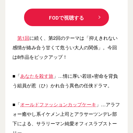
FODで視聴する
第1回
に続く、第2回のテーマは「抑えきれない
感情が絡み合う甘くて危うい大人の関係」。今回
は8作品をピックアップ！
■「
あなたを殺す旅
」…情に厚い若頭×密命を背負
う組員が惹（ひ）かれ合う異色の任侠ドラマ。
■「
オールドファッションカップケーキ
」…アラフ
ォー癒やし系イケメン上司とアラサーツンデレ部
下による、サラリーマン純愛オフィスラブストー
リー。