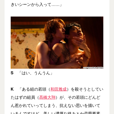
きいシーンから入って……」
S
「はい、うんうん」
K
「ある組の若頭（
和田雅成
）を殺そうとしてい
たはずの組員（
髙橋大翔
）が、その若頭にどんど
ん惹かれていってしまう、抗えない思いを描いて
いるんですけど、美しい濃厚な絡みとか恋愛要素