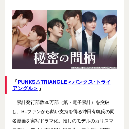
「
PUNKS△TRIANGLE＜パンクス･トライ
アングル＞
」
累計発行部数30万部（紙・電子累計）を突破
し、BLファンから熱い支持を得る沖田有帆氏の同
名漫画を実写ドラマ化。推しのモデルのカリスマ