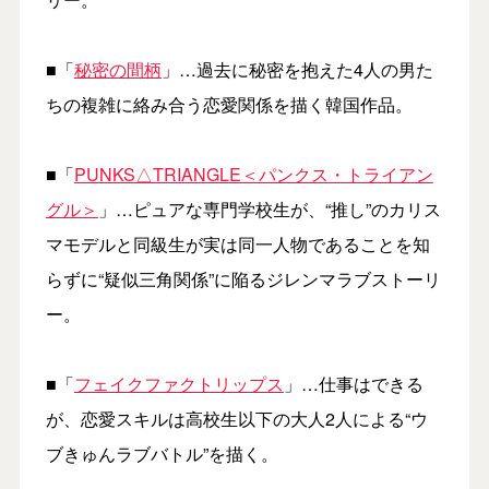
■「
秘密の間柄
」…過去に秘密を抱えた4人の男た
ちの複雑に絡み合う恋愛関係を描く韓国作品。
■「
PUNKS△TRIANGLE＜パンクス・トライアン
グル＞
」…ピュアな専門学校生が、“推し”のカリス
マモデルと同級生が実は同一人物であることを知
らずに“疑似三角関係”に陥るジレンマラブストーリ
ー。
■「
フェイクファクトリップス
」…仕事はできる
が、恋愛スキルは高校生以下の大人2人による“ウ
ブきゅんラブバトル”を描く。