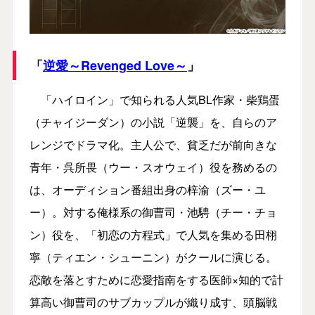
「
逆愛～Revenged Love～
」
「ハイロイン」で知られる人気BL作家・柴鶏蛋
（チャイジーダン）の小説「逆襲」を、自らのア
レンジでドラマ化。主人公で、貧乏だが前向きな
青年・呉所畏（ウー・スオウェイ）役を務めるの
は、オーディション番組出身の梓渝（ズー・ユ
ー）。対する俺様系の御曹司・池騁（チー・チョ
ン）役を、「初恋の方程式」で人気を集める田栩
寧（ティエン・シューニン）がクールに演じる。
恋敵を落とすために恋愛指南をする医師×知的で計
算高い御曹司のサブカップルが織り成す、頭脳戦