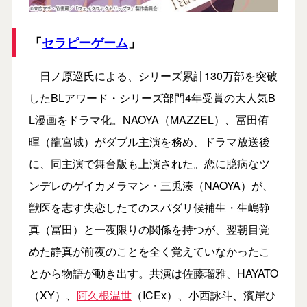
「
セラピーゲーム
」
日ノ原巡氏による、シリーズ累計130万部を突破
したBLアワード・シリーズ部門4年受賞の大人気B
L漫画をドラマ化。NAOYA（MAZZEL）、冨田侑
暉（龍宮城）がダブル主演を務め、ドラマ放送後
に、同主演で舞台版も上演された。恋に臆病なツ
ンデレのゲイカメラマン・三兎湊（NAOYA）が、
獣医を志す失恋したてのスパダリ候補生・生嶋静
真（冨田）と一夜限りの関係を持つが、翌朝目覚
めた静真が前夜のことを全く覚えていなかったこ
とから物語が動き出す。共演は佐藤瑠雅、HAYATO
（XY）、
阿久根温世
（ICEx）、小西詠斗、濱岸ひ