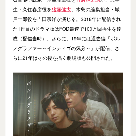
生・久住春彦役を
猪塚健太
、木島の編集担当・城
戸士郎役を吉田宗洋が演じる。2018年に配信され
た1作目のドラマ版はFOD最速で100万回再生を達
成（配信当時）。さらに、19年には過去編「ポル
ノグラファー～インディゴの気分～」が配信、さ
らに21年はその後を描く劇場版も公開された。