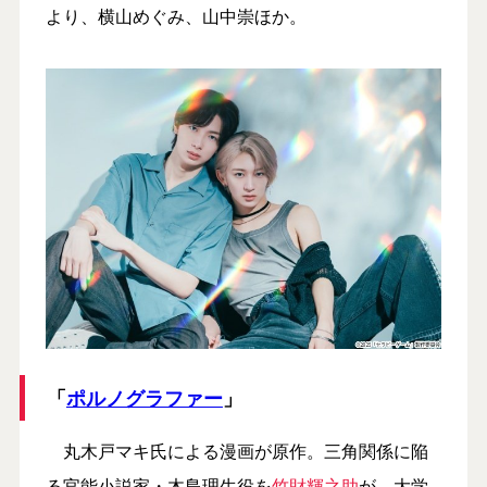
より、横山めぐみ、山中崇ほか。
「
ポルノグラファー
」
丸木戸マキ氏による漫画が原作。三角関係に陥
る官能小説家・木島理生役を
竹財輝之助
が、大学