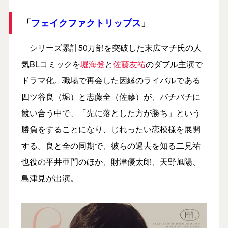
「
フェイクファクトリップス
」
シリーズ累計50万部を突破した末広マチ氏の人
気BLコミックを
堀海登
と
佐藤友祐
のダブル主演で
ドラマ化。職場で再会した因縁のライバルである
四ツ谷良（堀）と志藤全（佐藤）が、バチバチに
競い合う中で、「先に落とした方が勝ち」という
勝負をすることになり、じれったい恋模様を展開
する。良と全の同期で、彼らの過去を知る二見祐
也役の平井亜門のほか、財津優太郎、天野旭陽、
島津見が出演。