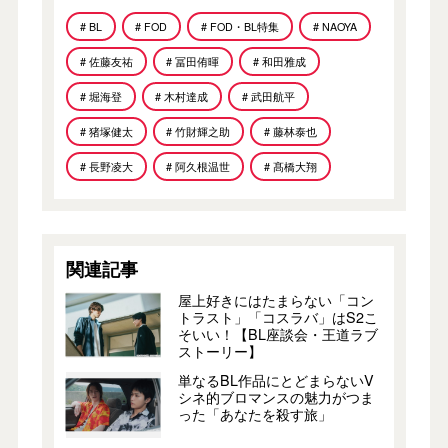
# BL
# FOD
# FOD・BL特集
# NAOYA
# 佐藤友祐
# 冨田侑暉
# 和田雅成
# 堀海登
# 木村達成
# 武田航平
# 猪塚健太
# 竹財輝之助
# 藤林泰也
# 長野凌大
# 阿久根温世
# 髙橋大翔
関連記事
屋上好きにはたまらない「コン
トラスト」「コスラバ」はS2こ
そいい！【BL座談会・王道ラブ
ストーリー】
単なるBL作品にとどまらないV
シネ的ブロマンスの魅力がつま
った「あなたを殺す旅」