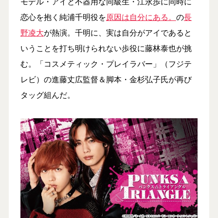
モデル・アイと不器用な同級生・江永歩に同時に
恋心を抱く純浦千明役を
原因は自分にある。
の
長
野凌大
が熱演。千明に、実は自分がアイであると
いうことを打ち明けられない歩役に藤林泰也が挑
む。「コスメティック・プレイラバー」（フジテ
レビ）の進藤丈広監督＆脚本・金杉弘子氏が再び
タッグ組んだ。