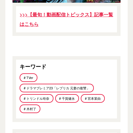
>>>【最旬！動画配信トピックス】記事一覧
はこちら
キーワード
# TVer
# ドラマプレミア23「レプリカ 元妻の復讐」
# トリンドル玲奈
# 千賀健永
# 宮本茉由
# 木村了