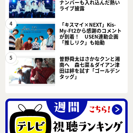
ナンバーも入れ込んだ熱い
ライブ披露
4
「キスマイ×NEXT」Kis-
My-Ft2から感謝のコメント
が到着！ USEN連動企画
「推しリク」も始動
5
曽野舜太はさかなクンと湘
南へ 森七菜＆ダイアン津
田は絆を試す「ゴールデン
タッグ」