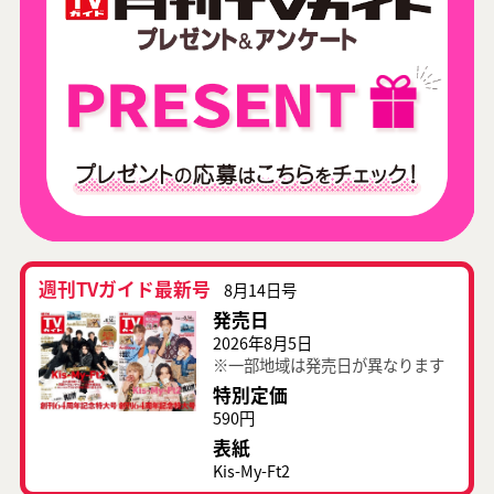
週刊TVガイド最新号
8月14日号
発売日
2026年8月5日
※一部地域は発売日が異なります
特別定価
590円
表紙
Kis-My-Ft2