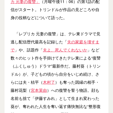
カ 元妻の復讐」
（月曜午後11：06）の第1話の配
信がスタート。トリンドルが作品の見どころや自
身の役柄などについて語った。
「レプリカ 元妻の復讐」は、テレ東ドラマで見
逃し配信歴代最高を記録した「
夫の家庭を壊すま
で
」や、話題作「
夫よ、死んでくれないか
」など
数々のヒット作を手掛けてきたテレ東による“復讐
（ふくしゅう）ドラマ”最新作だ。藤村葵（トリン
ドル）が、子どもの頃から自分をいじめ続け、さ
らには夫・桔平（
木村了
）も奪った因縁の相手・
藤村花梨（
宮本茉由
）への復讐を誓う物語。顔も
名前も捨て「伊藤すみれ」として生まれ変わった
葵が、奪われた人生を奪い返す痛快無比な“整形復