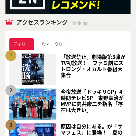
アクセスランキング
Ranking
デイリー
ウィークリー
1
「放送禁止」劇場版第3弾が
TV初放送！ ファミ劇にス
トロング・オカルト番組大
集合
2
今夜放送「ドッキリGP」4
時間テレビSP 東野幸治が
MVPに向井康二を指名「存
在は大きい」
3
原因は自分にある。が「サ
マフェス」に登場！ 夏の