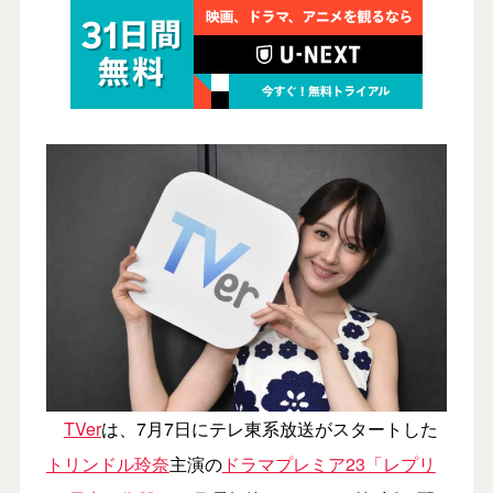
TVer
は、7月7日にテレ東系放送がスタートした
トリンドル玲奈
主演の
ドラマプレミア23「レプリ