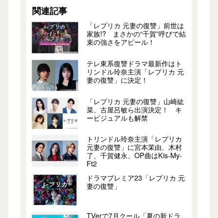
関連記事
「レプリカ 元妻の復讐」前世は
家族!? まさかの“千賀”呼びで結
束の強さをアピール！
テレ東系復讐ドラマ最新作はト
リンドル玲奈主演「レプリカ 元
妻の復讐」に決定！
「レプリカ 元妻の復讐」山崎紘
菜、古屋呂敏ら出演決定！ キ
ービジュアルも解禁
トリンドル玲奈主演「レプリカ
元妻の復讐」に宮本茉由、木村
了、千賀健永、OP曲はKis-My-
Ft2
ドラマプレミア23「レプリカ 元
妻の復讐」
TVerで7月クール「夏の新ドラ